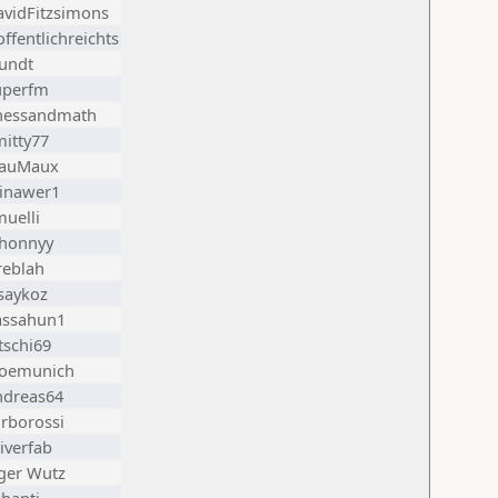
avidFitzsimons
ffentlichreichts
undt
uperfm
hessandmath
itty77
auMaux
inawer1
uelli
hhonnyy
reblah
saykoz
assahun1
tschi69
oemunich
ndreas64
rborossi
iverfab
ger Wutz