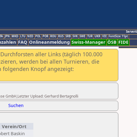
Servert
TA
JPN
MKD
LTU
NED
POL
POR
ROU
RUS
SRB
SVK
SWE
TUR
UKR
VIE
FontSize:11pt
ozahlen
FAQ
Onlineanmeldung
Swiss-Manager
ÖSB
FIDE
urchforsten aller Links (täglich 100.000
ieren, werden bei allen Turnieren, die
ch folgenden Knopf angezeigt:
sBase GmbH,Letzter Upload: Gerhard Bertagnolli
Suchen
Verein/Ort
bert Baskin