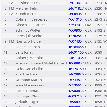
2
IM
Fitzsimons David
2501961
IRL
2324
D
3
FM
Meißner Felix
24671827
GER
2320
Ho
4
IM
Klundt Klaus
4600436
GER
2288
Kl
5
Cofmann Veaceslav
4661010
GER
2273
S
6
Bianchi Guillaume
625370
FRA
2192
C
7
Schmidt Walter
4660900
GER
2192
Sm
8
Perestjuk Marko
1270254
GER
2175
M
9
FM
Namyslo Holger
4607430
GER
2135
W
10
Lange Stephan
16284666
GER
2110
Sm
11
Lenz Jonas
24691160
GER
2089
J
12
Ahlberg Matthias
24611085
GER
2082
G
13
Moawad Elsayed Abdel Hameid
10609857
EGY
2067
El
14
Ochs Daniel Elias
16226160
GER
2064
K
15
Kitschke Heiko
24629880
GER
2027
Ki
16
Ottmann Martin
4674952
GER
2024
M
17
Meschke Andreas
4653661
GER
1998
A
18
Rosin Thomas
12980838
GER
1958
Tu
19
Fabregas Oliver
4609719
GER
1935
Ol
20
Jurkatis Hagen
4696891
GER
1896
Ti