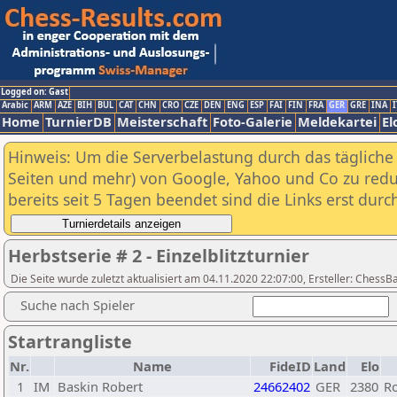
Logged on: Gast
Arabic
ARM
AZE
BIH
BUL
CAT
CHN
CRO
CZE
DEN
ENG
ESP
FAI
FIN
FRA
GER
GRE
INA
I
Home
TurnierDB
Meisterschaft
Foto-Galerie
Meldekartei
El
Hinweis: Um die Serverbelastung durch das tägliche D
Seiten und mehr) von Google, Yahoo und Co zu reduz
bereits seit 5 Tagen beendet sind die Links erst dur
Herbstserie # 2 - Einzelblitzturnier
Die Seite wurde zuletzt aktualisiert am 04.11.2020 22:07:00, Ersteller: Ches
Suche nach Spieler
Startrangliste
Nr.
Name
FideID
Land
Elo
1
IM
Baskin Robert
24662402
GER
2380
Ro