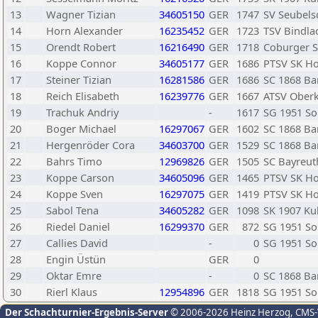
13
Wagner Tizian
34605150
GER
1747
SV Seubelsd
14
Horn Alexander
16235452
GER
1723
TSV Bindla
15
Orendt Robert
16216490
GER
1718
Coburger SV
16
Koppe Connor
34605177
GER
1686
PTSV SK Ho
17
Steiner Tizian
16281586
GER
1686
SC 1868 B
18
Reich Elisabeth
16239776
GER
1667
ATSV Ober
19
Trachuk Andriy
-
1617
SG 1951 S
20
Boger Michael
16297067
GER
1602
SC 1868 B
21
Hergenröder Cora
34603700
GER
1529
SC 1868 B
22
Bahrs Timo
12969826
GER
1505
SC Bayreut
23
Koppe Carson
34605096
GER
1465
PTSV SK Ho
24
Koppe Sven
16297075
GER
1419
PTSV SK Ho
25
Sabol Tena
34605282
GER
1098
SK 1907 K
26
Riedel Daniel
16299370
GER
872
SG 1951 S
27
Callies David
-
0
SG 1951 S
28
Engin Üstün
GER
0
29
Oktar Emre
-
0
SC 1868 B
30
Rierl Klaus
12954896
GER
1818
SG 1951 S
Der Schachturnier-Ergebnis-Server
© 2006-2026 Heinz Herzog
, CMS