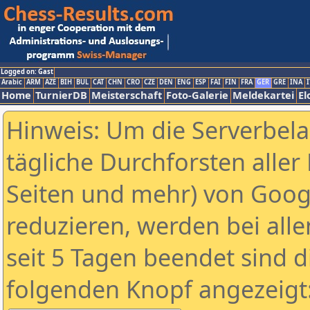
Logged on: Gast
Arabic
ARM
AZE
BIH
BUL
CAT
CHN
CRO
CZE
DEN
ENG
ESP
FAI
FIN
FRA
GER
GRE
INA
I
Home
TurnierDB
Meisterschaft
Foto-Galerie
Meldekartei
El
Hinweis: Um die Serverbel
tägliche Durchforsten aller 
Seiten und mehr) von Goog
reduzieren, werden bei alle
seit 5 Tagen beendet sind d
folgenden Knopf angezeigt