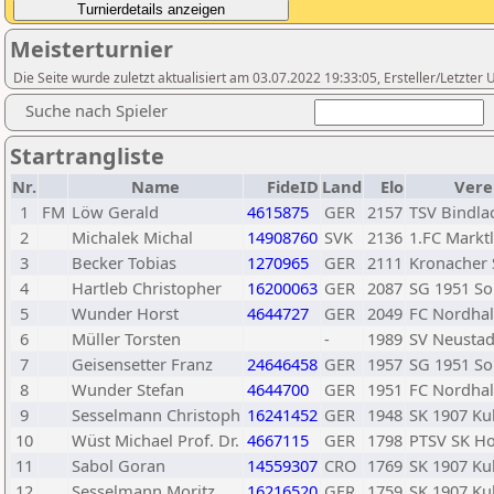
Meisterturnier
Die Seite wurde zuletzt aktualisiert am 03.07.2022 19:33:05, Ersteller/Letzter
Suche nach Spieler
Startrangliste
Nr.
Name
FideID
Land
Elo
Vere
1
FM
Löw Gerald
4615875
GER
2157
TSV Bindla
2
Michalek Michal
14908760
SVK
2136
1.FC Markt
3
Becker Tobias
1270965
GER
2111
Kronacher 
4
Hartleb Christopher
16200063
GER
2087
SG 1951 S
5
Wunder Horst
4644727
GER
2049
FC Nordha
6
Müller Torsten
-
1989
SV Neustad
7
Geisensetter Franz
24646458
GER
1957
SG 1951 S
8
Wunder Stefan
4644700
GER
1951
FC Nordha
9
Sesselmann Christoph
16241452
GER
1948
SK 1907 K
10
Wüst Michael Prof. Dr.
4667115
GER
1798
PTSV SK Ho
11
Sabol Goran
14559307
CRO
1769
SK 1907 K
12
Sesselmann Moritz
16216520
GER
1759
SK 1907 K