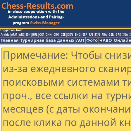
Logged on: Gast
Arabic
ARM
AZE
BIH
BUL
CAT
CHN
CRO
CZE
DEN
ENG
ESP
FAI
FIN
FRA
GER
GRE
INA
I
Главная
Турнирная база данных
AUT
Фото
ЧАВО
Онлайн
Примечание: Чтобы снизи
из-за ежедневного скани
поисковыми системами ти
проч., все ссылки на тур
месяцев (с даты окончан
после клика по данной кн