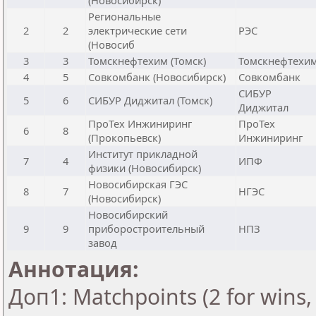
(Новосибирск)
Региональные
2
2
электрические сети
РЭС
(Новосиб
3
3
Томскнефтехим (Томск)
Томскнефтехи
4
5
Совкомбанк (Новосибирск)
Совкомбанк
СИБУР
5
6
СИБУР Диджитал (Томск)
Диджитал
ПроТех Инжиниринг
ПроТех
6
8
(Прокопьевск)
Инжиниринг
Институт прикладной
7
4
ИПФ
физики (Новосибирск)
Новосибирская ГЭС
8
7
НГЭС
(Новосибирск)
Новосибирский
9
9
приборостроительный
НПЗ
завод
Аннотация:
Доп1: Matchpoints (2 for wins, 