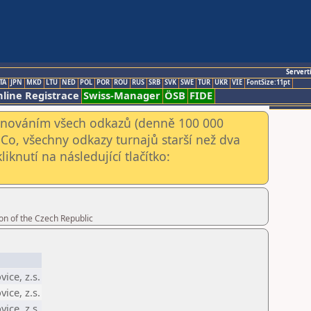
Servert
TA
JPN
MKD
LTU
NED
POL
POR
ROU
RUS
SRB
SVK
SWE
TUR
UKR
VIE
FontSize:11pt
line Registrace
Swiss-Manager
ÖSB
FIDE
kenováním všech odkazů (denně 100 000
Co, všechny odkazy turnajů starší než dva
iknutí na následující tlačítko:
on of the Czech Republic
ice, z.s.
ice, z.s.
ice, z.s.