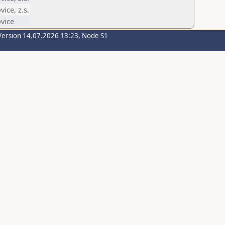
ice, z.s.
vice
Version 14.07.2026 13:23, Node S1