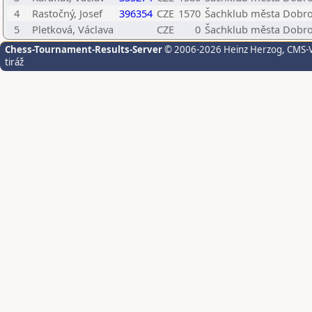
4
Rastočný, Josef
396354
CZE
1570
Šachklub města Dobrov
5
Pletková, Václava
CZE
0
Šachklub města Dobro
Chess-Tournament-Results-Server
© 2006-2026 Heinz Herzog
, CMS-
tiráž