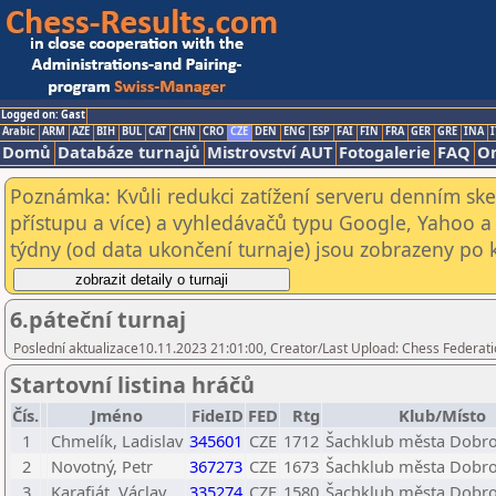
Logged on: Gast
Arabic
ARM
AZE
BIH
BUL
CAT
CHN
CRO
CZE
DEN
ENG
ESP
FAI
FIN
FRA
GER
GRE
INA
I
Domů
Databáze turnajů
Mistrovství AUT
Fotogalerie
FAQ
On
Poznámka: Kvůli redukci zatížení serveru denním s
přístupu a více) a vyhledávačů typu Google, Yahoo a 
týdny (od data ukončení turnaje) jsou zobrazeny po kl
6.páteční turnaj
Poslední aktualizace10.11.2023 21:01:00, Creator/Last Upload: Chess Federati
Startovní listina hráčů
Čís.
Jméno
FideID
FED
Rtg
Klub/Místo
1
Chmelík, Ladislav
345601
CZE
1712
Šachklub města Dobrov
2
Novotný, Petr
367273
CZE
1673
Šachklub města Dobrov
3
Karafiát, Václav
335274
CZE
1580
Šachklub města Dobrov