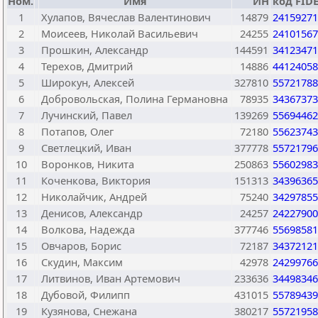
Ном.
Имя
ИН
код FID
1
Хулапов, Вячеслав Валентинович
14879
24159271
2
Моисеев, Николай Васильевич
24255
24101567
3
Прошкин, Александр
144591
34123471
4
Терехов, Дмитрий
14886
44124058
5
Широкун, Алексей
327810
55721788
6
Добровольская, Полина Германовна
78935
34367373
7
Лучинский, Павел
139269
55694462
8
Потапов, Олег
72180
55623743
9
Светлецкий, Иван
377778
55721796
10
Воронков, Никита
250863
55602983
11
Коченкова, Виктория
151313
34396365
12
Николайчик, Андрей
75240
34297855
13
Денисов, Александр
24257
24227900
14
Волкова, Надежда
377746
55698581
15
Овчаров, Борис
72187
34372121
16
Скудин, Максим
42978
24299766
17
Литвинов, Иван Артемович
233636
34498346
18
Дубовой, Филипп
431015
55789439
19
Кузянова, Снежана
380217
55721958