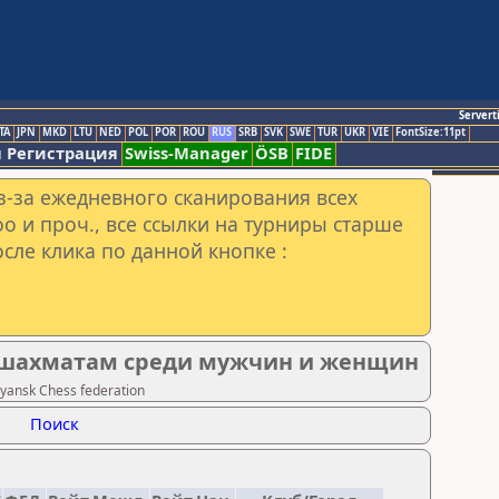
Servert
TA
JPN
MKD
LTU
NED
POL
POR
ROU
RUS
SRB
SVK
SWE
TUR
UKR
VIE
FontSize:11pt
 Регистрация
Swiss-Manager
ÖSB
FIDE
з-за ежедневного сканирования всех
o и проч., все ссылки на турниры старше
сле клика по данной кнопке :
 шахматам среди мужчин и женщин
ansk Chess federation
Поиск