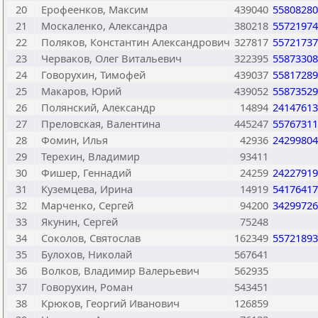
20
Ерофеенков, Максим
439040
55808280
21
Москаленко, Александра
380218
55721974
22
Поляков, Константин Александрович
327817
55721737
23
Черваков, Олег Витальевич
322395
55873308
24
Говорухин, Тимофей
439037
55817289
25
Макаров, Юрий
439052
55873529
26
Полянский, Александр
14894
24147613
27
Преловская, Валентина
445247
55767311
28
Фомин, Илья
42936
24299804
29
Терехин, Владимир
93411
30
Фишер, Геннадий
24259
24227919
31
Куземцева, Ирина
14919
54176417
32
Марченко, Сергей
94200
34299726
33
Якунин, Сергей
75248
34
Соколов, Святослав
162349
55721893
35
Булохов, Николай
567641
36
Волков, Владимир Валерьевич
562935
37
Говорухин, Роман
543451
38
Крюков, Георгий Иванович
126859