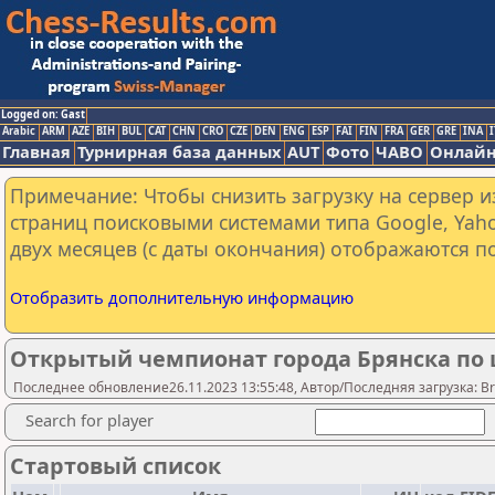
Logged on: Gast
Arabic
ARM
AZE
BIH
BUL
CAT
CHN
CRO
CZE
DEN
ENG
ESP
FAI
FIN
FRA
GER
GRE
INA
I
Главная
Турнирная база данных
AUT
Фото
ЧАВО
Онлайн
Примечание: Чтобы снизить загрузку на сервер и
страниц поисковыми системами типа Google, Yaho
двух месяцев (с даты окончания) отображаются по
Отобразить дополнительную информацию
Открытый чемпионат города Брянска по
Последнее обновление26.11.2023 13:55:48, Автор/Последняя загрузка: Bry
Search for player
Стартовый список