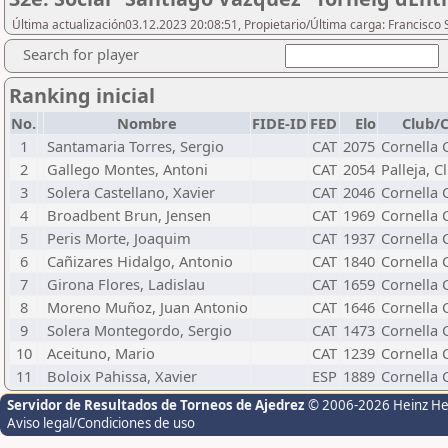
Última actualización03.12.2023 20:08:51, Propietario/Última carga: Francisco 
Search for player
Ranking inicial
No.
Nombre
FIDE-ID
FED
Elo
Club/
1
Santamaria Torres, Sergio
CAT
2075
Cornella C
2
Gallego Montes, Antoni
CAT
2054
Palleja, C
3
Solera Castellano, Xavier
CAT
2046
Cornella C
4
Broadbent Brun, Jensen
CAT
1969
Cornella C
5
Peris Morte, Joaquim
CAT
1937
Cornella C
6
Cañizares Hidalgo, Antonio
CAT
1840
Cornella C
7
Girona Flores, Ladislau
CAT
1659
Cornella C
8
Moreno Muñoz, Juan Antonio
CAT
1646
Cornella C
9
Solera Montegordo, Sergio
CAT
1473
Cornella C
10
Aceituno, Mario
CAT
1239
Cornella C
11
Boloix Pahissa, Xavier
ESP
1889
Cornella C
Servidor de Resultados de Torneos de Ajedrez
© 2006-2026 Heinz H
Aviso legal/Condiciones de uso