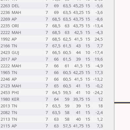
2263
DEL
7
69
63,5
45,25
15
-5,6
2236
MAH
7
69
63,5
43,25
15
-3,6
2269
AP
7
68,5
63,5
43,75
15
-8,6
2235
ORI
7
68,5
63
43,75
15
-13,4
2222
MAH
7
68,5
63
42,5
15
-4,3
1992
AP
7
68,5
62,5
41,5
15
24,5
2166
TN
7
67,5
61,5
43
15
7,7
2423
GUJ
7
66,5
60,5
44
10
-17,4
2017
AP
7
66
61,5
39
15
19,6
2222
MAH
7
66
61
41,5
15
-4,9
1965
TN
7
66
60,5
42,25
15
17,3
2246
AP
7
66
60,5
41,5
15
-13,2
2123
MAH
7
65
60,5
41
15
-0,2
2453
PHI
7
64,5
59,5
41
10
-24,2
1980
KER
7
64
59
39,75
15
12
2013
TN
7
63,5
59
39
15
18
2082
TN
7
63,5
58
41
15
-2,4
2113
TN
7
63
58
40
15
1,2
2115
AP
7
63
57,5
41,75
15
7,3