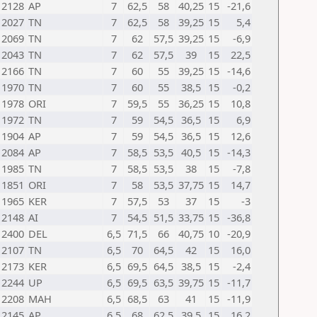
2128
AP
7
62,5
58
40,25
15
-21,6
2027
TN
7
62,5
58
39,25
15
5,4
2069
TN
7
62
57,5
39,25
15
-6,9
2043
TN
7
62
57,5
39
15
22,5
2166
TN
7
60
55
39,25
15
-14,6
1970
TN
7
60
55
38,5
15
-0,2
1978
ORI
7
59,5
55
36,25
15
10,8
1972
TN
7
59
54,5
36,5
15
6,9
1904
AP
7
59
54,5
36,5
15
12,6
2084
AP
7
58,5
53,5
40,5
15
-14,3
1985
TN
7
58,5
53,5
38
15
-7,8
1851
ORI
7
58
53,5
37,75
15
14,7
1965
KER
7
57,5
53
37
15
-3
2148
AI
7
54,5
51,5
33,75
15
-36,8
2400
DEL
6,5
71,5
66
40,75
10
-20,9
2107
TN
6,5
70
64,5
42
15
16,0
2173
KER
6,5
69,5
64,5
38,5
15
-2,4
2244
UP
6,5
69,5
63,5
39,75
15
-11,7
2208
MAH
6,5
68,5
63
41
15
-11,9
2145
AP
6,5
68
62,5
39,5
15
16,2