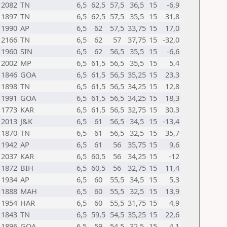
2082
TN
6,5
62,5
57,5
36,5
15
-6,9
1897
TN
6,5
62,5
57,5
35,5
15
31,8
1990
AP
6,5
62
57,5
33,75
15
17,0
2166
TN
6,5
62
57
37,75
15
-32,0
1960
SIN
6,5
62
56,5
35,5
15
-6,6
2002
MP
6,5
61,5
56,5
35,5
15
5,4
1846
GOA
6,5
61,5
56,5
35,25
15
23,3
1898
TN
6,5
61,5
56,5
34,25
15
12,8
1991
GOA
6,5
61,5
56,5
34,25
15
18,3
1773
KAR
6,5
61,5
56,5
32,75
15
30,3
2013
J&K
6,5
61
56,5
34,5
15
-13,4
1870
TN
6,5
61
56,5
32,5
15
35,7
1942
AP
6,5
61
56
35,75
15
9,6
2037
KAR
6,5
60,5
56
34,25
15
-12
1872
BIH
6,5
60,5
56
32,75
15
11,4
1934
AP
6,5
60
55,5
34,5
15
5,3
1888
MAH
6,5
60
55,5
32,5
15
13,9
1954
HAR
6,5
60
55,5
31,75
15
4,9
1843
TN
6,5
59,5
54,5
35,25
15
22,6
1896
GOA
6,5
59
54,5
32,5
15
4,1