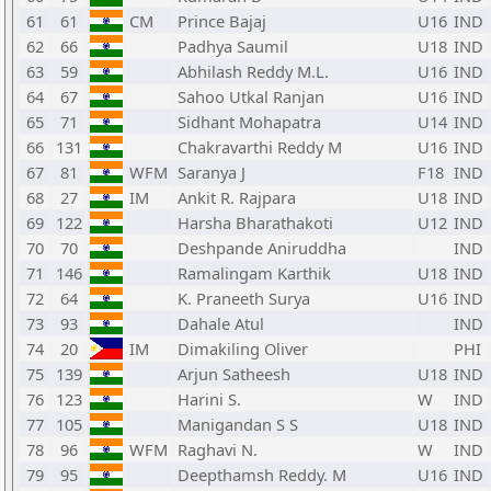
61
61
CM
Prince Bajaj
U16
IND
62
66
Padhya Saumil
U18
IND
63
59
Abhilash Reddy M.L.
U16
IND
64
67
Sahoo Utkal Ranjan
U16
IND
65
71
Sidhant Mohapatra
U14
IND
66
131
Chakravarthi Reddy M
U16
IND
67
81
WFM
Saranya J
F18
IND
68
27
IM
Ankit R. Rajpara
U18
IND
69
122
Harsha Bharathakoti
U12
IND
70
70
Deshpande Aniruddha
IND
71
146
Ramalingam Karthik
U18
IND
72
64
K. Praneeth Surya
U16
IND
73
93
Dahale Atul
IND
74
20
IM
Dimakiling Oliver
PHI
75
139
Arjun Satheesh
U18
IND
76
123
Harini S.
W
IND
77
105
Manigandan S S
U18
IND
78
96
WFM
Raghavi N.
W
IND
79
95
Deepthamsh Reddy. M
U16
IND