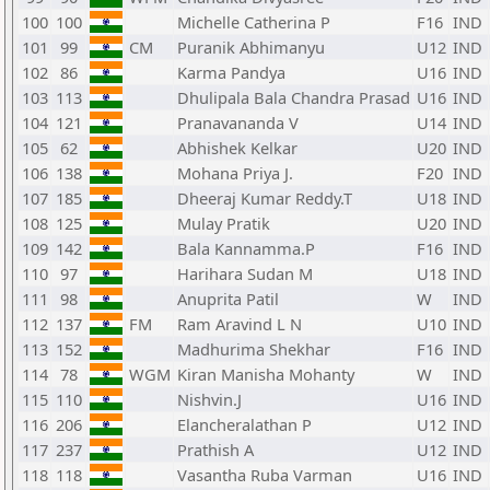
100
100
Michelle Catherina P
F16
IND
101
99
CM
Puranik Abhimanyu
U12
IND
102
86
Karma Pandya
U16
IND
103
113
Dhulipala Bala Chandra Prasad
U16
IND
104
121
Pranavananda V
U14
IND
105
62
Abhishek Kelkar
U20
IND
106
138
Mohana Priya J.
F20
IND
107
185
Dheeraj Kumar Reddy.T
U18
IND
108
125
Mulay Pratik
U20
IND
109
142
Bala Kannamma.P
F16
IND
110
97
Harihara Sudan M
U18
IND
111
98
Anuprita Patil
W
IND
112
137
FM
Ram Aravind L N
U10
IND
113
152
Madhurima Shekhar
F16
IND
114
78
WGM
Kiran Manisha Mohanty
W
IND
115
110
Nishvin.J
U16
IND
116
206
Elancheralathan P
U12
IND
117
237
Prathish A
U12
IND
118
118
Vasantha Ruba Varman
U16
IND