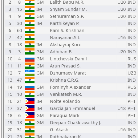
2
8
GM
Lalith Babu M.R.
U20
IND
3
15
IM
Shyam Sundar M.
U20
IND
4
9
GM
Sethuraman S.P.
U20
IND
5
30
IM
Karthikeyan P.
IND
6
60
Ram S. Krishnan
IND
7
42
Narayanan.S.L
U16
IND
8
18
IM
Akshayraj Kore
IND
9
3
GM
Adhiban B.
U20
IND
10
4
GM
Lintchevski Daniil
RUS
11
11
GM
Arun Prasad S.
IND
12
7
GM
Dzhumaev Marat
UZB
13
47
Krishna C.R.G.
IND
14
19
GM
Fominyh Alexander
RUS
15
10
GM
Venkatesh M.R.
IND
16
21
IM
Nolte Rolando
PHI
17
37
IM
Garcia Jan Emmanuel
U18
PHI
18
6
GM
Paragua Mark
PHI
19
13
GM
Deepan Chakkravarthy J.
IND
20
31
G. Akash
U16
IND
21
26
IM
Rathnakaran K.
IND