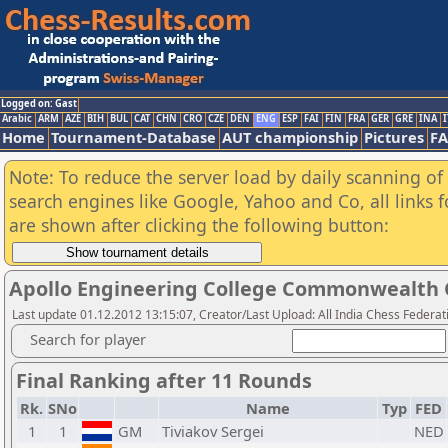
Logged on: Gast
Arabic
ARM
AZE
BIH
BUL
CAT
CHN
CRO
CZE
DEN
ENG
ESP
FAI
FIN
FRA
GER
GRE
INA
I
Home
Tournament-Database
AUT championship
Pictures
F
Note: To reduce the server load by daily scanning of a
search engines like Google, Yahoo and Co, all links 
are shown after clicking the following button:
Apollo Engineering College Commonwealth 
Last update 01.12.2012 13:15:07, Creator/Last Upload: All India Chess Federat
Search for player
Final Ranking after 11 Rounds
Rk.
SNo
Name
Typ
FED
1
1
GM
Tiviakov Sergei
NED