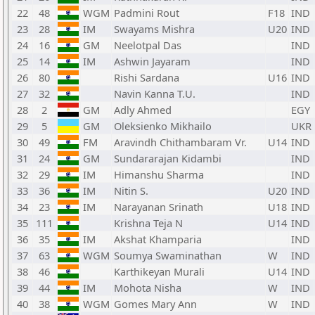
22
48
WGM
Padmini Rout
F18
IND
23
28
IM
Swayams Mishra
U20
IND
24
16
GM
Neelotpal Das
IND
25
14
IM
Ashwin Jayaram
IND
26
80
Rishi Sardana
U16
IND
27
32
Navin Kanna T.U.
IND
28
2
GM
Adly Ahmed
EGY
29
5
GM
Oleksienko Mikhailo
UKR
30
49
FM
Aravindh Chithambaram Vr.
U14
IND
31
24
GM
Sundararajan Kidambi
IND
32
29
IM
Himanshu Sharma
IND
33
36
IM
Nitin S.
U20
IND
34
23
IM
Narayanan Srinath
U18
IND
35
111
Krishna Teja N
U14
IND
36
35
IM
Akshat Khamparia
IND
37
63
WGM
Soumya Swaminathan
W
IND
38
46
Karthikeyan Murali
U14
IND
39
44
IM
Mohota Nisha
W
IND
40
38
WGM
Gomes Mary Ann
W
IND