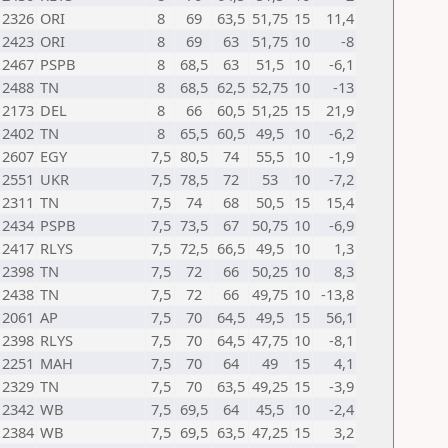
2326
ORI
8
69
63,5
51,75
15
11,4
2423
ORI
8
69
63
51,75
10
-8
2467
PSPB
8
68,5
63
51,5
10
-6,1
2488
TN
8
68,5
62,5
52,75
10
-13
2173
DEL
8
66
60,5
51,25
15
21,9
2402
TN
8
65,5
60,5
49,5
10
-6,2
2607
EGY
7,5
80,5
74
55,5
10
-1,9
2551
UKR
7,5
78,5
72
53
10
-7,2
2311
TN
7,5
74
68
50,5
15
15,4
2434
PSPB
7,5
73,5
67
50,75
10
-6,9
2417
RLYS
7,5
72,5
66,5
49,5
10
1,3
2398
TN
7,5
72
66
50,25
10
8,3
2438
TN
7,5
72
66
49,75
10
-13,8
2061
AP
7,5
70
64,5
49,5
15
56,1
2398
RLYS
7,5
70
64,5
47,75
10
-8,1
2251
MAH
7,5
70
64
49
15
4,1
2329
TN
7,5
70
63,5
49,25
15
-3,9
2342
WB
7,5
69,5
64
45,5
10
-2,4
2384
WB
7,5
69,5
63,5
47,25
15
3,2