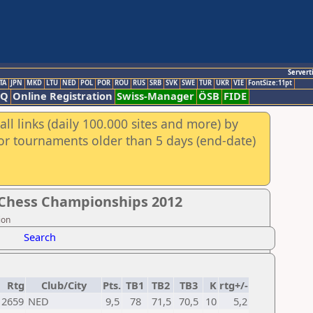
Servert
TA
JPN
MKD
LTU
NED
POL
POR
ROU
RUS
SRB
SVK
SWE
TUR
UKR
VIE
FontSize:11pt
AQ
Online Registration
Swiss-Manager
ÖSB
FIDE
ll links (daily 100.000 sites and more) by
for tournaments older than 5 days (end-date)
Chess Championships 2012
ion
Search
Rtg
Club/City
Pts.
TB1
TB2
TB3
K
rtg+/-
2659
NED
9,5
78
71,5
70,5
10
5,2