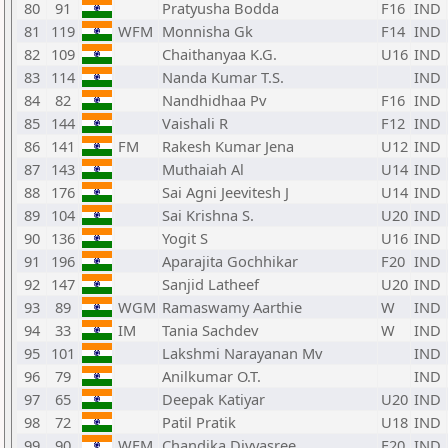
80
91
Pratyusha Bodda
F16
IND
81
119
WFM
Monnisha Gk
F14
IND
82
109
Chaithanyaa K.G.
U16
IND
83
114
Nanda Kumar T.S.
IND
84
82
Nandhidhaa Pv
F16
IND
85
144
Vaishali R
F12
IND
86
141
FM
Rakesh Kumar Jena
U12
IND
87
143
Muthaiah Al
U14
IND
88
176
Sai Agni Jeevitesh J
U14
IND
89
104
Sai Krishna S.
U20
IND
90
136
Yogit S
U16
IND
91
196
Aparajita Gochhikar
F20
IND
92
147
Sanjid Latheef
U20
IND
93
89
WGM
Ramaswamy Aarthie
W
IND
94
33
IM
Tania Sachdev
W
IND
95
101
Lakshmi Narayanan Mv
IND
96
79
Anilkumar O.T.
IND
97
65
Deepak Katiyar
U20
IND
98
72
Patil Pratik
U18
IND
99
90
WFM
Chandika Divyasree
F20
IND