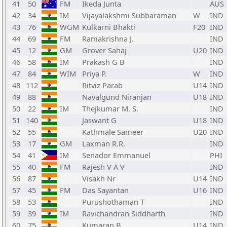
41
50
FM
Ikeda Junta
AUS
42
34
IM
Vijayalakshmi Subbaraman
W
IND
43
76
WGM
Kulkarni Bhakti
F20
IND
44
69
FM
Ramakrishna J.
IND
45
12
GM
Grover Sahaj
U20
IND
46
58
IM
Prakash G B
IND
47
84
WIM
Priya P.
W
IND
48
112
Ritviz Parab
U14
IND
49
88
Navalgund Niranjan
U18
IND
50
22
IM
Thejkumar M. S.
IND
51
140
Jaswant G
U18
IND
52
55
Kathmale Sameer
U20
IND
53
17
GM
Laxman R.R.
IND
54
41
IM
Senador Emmanuel
PHI
55
40
FM
Rajesh V A V
IND
56
87
Visakh Nr
U14
IND
57
45
FM
Das Sayantan
U16
IND
58
53
Purushothaman T
IND
59
39
IM
Ravichandran Siddharth
IND
60
75
Kumaran B
U14
IND