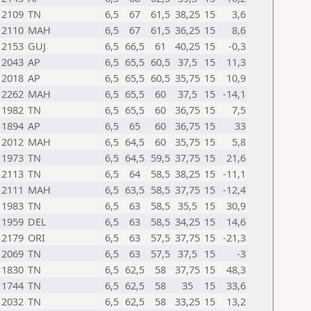
2109
TN
6,5
67
61,5
38,25
15
3,6
2110
MAH
6,5
67
61,5
36,25
15
8,6
2153
GUJ
6,5
66,5
61
40,25
15
-0,3
2043
AP
6,5
65,5
60,5
37,5
15
11,3
2018
AP
6,5
65,5
60,5
35,75
15
10,9
2262
MAH
6,5
65,5
60
37,5
15
-14,1
1982
TN
6,5
65,5
60
36,75
15
7,5
1894
AP
6,5
65
60
36,75
15
33
2012
MAH
6,5
64,5
60
35,75
15
5,8
1973
TN
6,5
64,5
59,5
37,75
15
21,6
2113
TN
6,5
64
58,5
38,25
15
-11,1
2111
MAH
6,5
63,5
58,5
37,75
15
-12,4
1983
TN
6,5
63
58,5
35,5
15
30,9
1959
DEL
6,5
63
58,5
34,25
15
14,6
2179
ORI
6,5
63
57,5
37,75
15
-21,3
2069
TN
6,5
63
57,5
37,5
15
-3
1830
TN
6,5
62,5
58
37,75
15
48,3
1744
TN
6,5
62,5
58
35
15
33,6
2032
TN
6,5
62,5
58
33,25
15
13,2