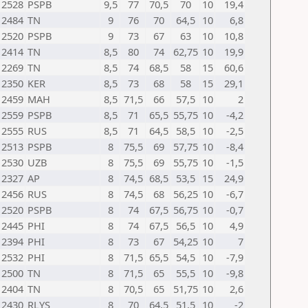
2528
PSPB
9,5
77
70,5
70
10
19,4
2484
TN
9
76
70
64,5
10
6,8
2520
PSPB
9
73
67
63
10
10,8
2414
TN
8,5
80
74
62,75
10
19,9
2269
TN
8,5
74
68,5
58
15
60,6
2350
KER
8,5
73
68
58
15
29,1
2459
MAH
8,5
71,5
66
57,5
10
2
2559
PSPB
8,5
71
65,5
55,75
10
-4,2
2555
RUS
8,5
71
64,5
58,5
10
-2,5
2513
PSPB
8
75,5
69
57,75
10
-8,4
2530
UZB
8
75,5
69
55,75
10
-1,5
2327
AP
8
74,5
68,5
53,5
15
24,9
2456
RUS
8
74,5
68
56,25
10
-6,7
2520
PSPB
8
74
67,5
56,75
10
-0,7
2445
PHI
8
74
67,5
56,5
10
4,9
2394
PHI
8
73
67
54,25
10
7
2532
PHI
8
71,5
65,5
54,5
10
-7,9
2500
TN
8
71,5
65
55,5
10
-9,8
2404
TN
8
70,5
65
51,75
10
2,6
2430
RLYS
8
70
64,5
51,5
10
-2