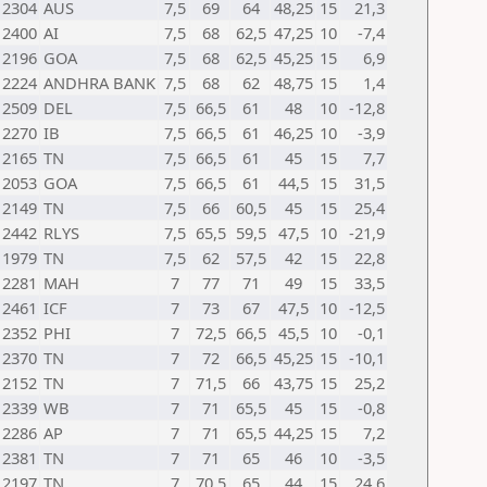
2304
AUS
7,5
69
64
48,25
15
21,3
2400
AI
7,5
68
62,5
47,25
10
-7,4
2196
GOA
7,5
68
62,5
45,25
15
6,9
2224
ANDHRA BANK
7,5
68
62
48,75
15
1,4
2509
DEL
7,5
66,5
61
48
10
-12,8
2270
IB
7,5
66,5
61
46,25
10
-3,9
2165
TN
7,5
66,5
61
45
15
7,7
2053
GOA
7,5
66,5
61
44,5
15
31,5
2149
TN
7,5
66
60,5
45
15
25,4
2442
RLYS
7,5
65,5
59,5
47,5
10
-21,9
1979
TN
7,5
62
57,5
42
15
22,8
2281
MAH
7
77
71
49
15
33,5
2461
ICF
7
73
67
47,5
10
-12,5
2352
PHI
7
72,5
66,5
45,5
10
-0,1
2370
TN
7
72
66,5
45,25
15
-10,1
2152
TN
7
71,5
66
43,75
15
25,2
2339
WB
7
71
65,5
45
15
-0,8
2286
AP
7
71
65,5
44,25
15
7,2
2381
TN
7
71
65
46
10
-3,5
2197
TN
7
70,5
65
44
15
24,6