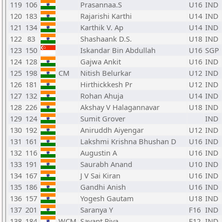
119
106
Prasannaa.S
U16
IND
120
183
Rajarishi Karthi
U14
IND
121
134
Karthik V. Ap
U14
IND
122
83
Shashaank D.S.
U18
IND
123
150
Iskandar Bin Abdullah
U16
SGP
124
128
Gajwa Ankit
U16
IND
125
198
CM
Nitish Belurkar
U12
IND
126
181
Hirthickkesh Pr
U12
IND
127
132
Rohan Ahuja
U14
IND
128
226
Akshay V Halagannavar
U18
IND
129
124
Sumit Grover
IND
130
192
Aniruddh Aiyengar
U12
IND
131
161
Lakshmi Krishna Bhushan D
U16
IND
132
116
Augustin A
U16
IND
133
191
Saurabh Anand
U10
IND
134
167
J V Sai Kiran
U16
IND
135
186
Gandhi Anish
U16
IND
136
157
Yogesh Gautam
U18
IND
137
201
Saranya Y
F16
IND
138
184
WCM
Savant Riya
F12
IND