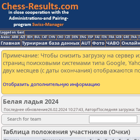
Logged on: Gast
Arabic
ARM
AZE
BIH
BUL
CAT
CHN
CRO
CZE
DEN
ENG
ESP
FAI
FIN
FRA
GER
GRE
INA
I
Главная
Турнирная база данных
AUT
Фото
ЧАВО
Онлайн
Примечание: Чтобы снизить загрузку на сервер и
страниц поисковыми системами типа Google, Yaho
двух месяцев (с даты окончания) отображаются по
Отобразить дополнительную информацию
Белая ладья 2024
Последнее обновление26.02.2024 10:27:43, Автор/Последняя загрузка: Ta
Search for team
Таблица положения участников (Очки)