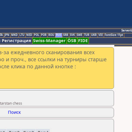
Servert
TA
JPN
MKD
LTU
NED
POL
POR
ROU
RUS
SRB
SVK
SWE
TUR
UKR
VIE
FontSize:11pt
 Регистрация
Swiss-Manager
ÖSB
FIDE
з-за ежедневного сканирования всех
o и проч., все ссылки на турниры старше
сле клика по данной кнопке :
tarstan chess
Поиск