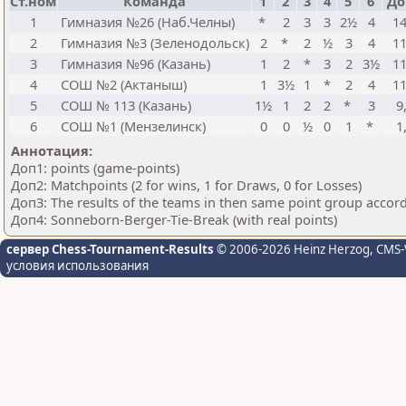
Ст.ном
Команда
1
2
3
4
5
6
До
1
Гимназия №26 (Наб.Челны)
*
2
3
3
2½
4
14
2
Гимназия №3 (Зеленодольск)
2
*
2
½
3
4
11
3
Гимназия №96 (Казань)
1
2
*
3
2
3½
11
4
СОШ №2 (Актаныш)
1
3½
1
*
2
4
11
5
СОШ № 113 (Казань)
1½
1
2
2
*
3
9
6
СОШ №1 (Мензелинск)
0
0
½
0
1
*
1
Аннотация:
Доп1: points (game-points)
Доп2: Matchpoints (2 for wins, 1 for Draws, 0 for Losses)
Доп3: The results of the teams in then same point group accor
Доп4: Sonneborn-Berger-Tie-Break (with real points)
сервер Chess-Tournament-Results
© 2006-2026 Heinz Herzog
, CMS-
условия использования