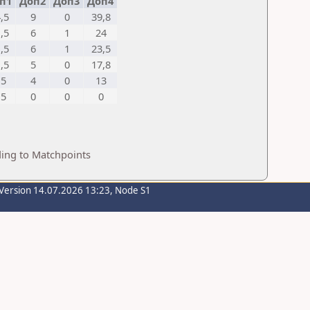
п1
Доп2
Доп3
Доп4
,5
9
0
39,8
,5
6
1
24
,5
6
1
23,5
,5
5
0
17,8
,5
4
0
13
,5
0
0
0
ding to Matchpoints
Version 14.07.2026 13:23, Node S1