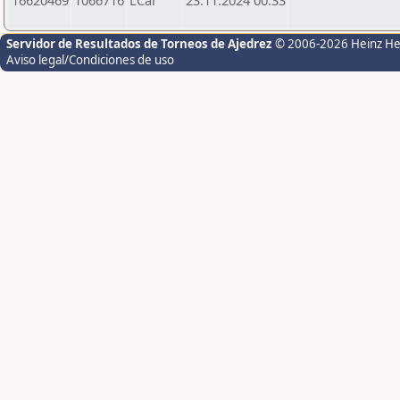
16620469
1066716
LCal
23.11.2024 00:33
Servidor de Resultados de Torneos de Ajedrez
© 2006-2026 Heinz H
Aviso legal/Condiciones de uso