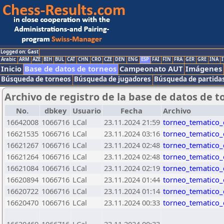
Logged on: Gast
Arabic
ARM
AZE
BIH
BUL
CAT
CHN
CRO
CZE
DEN
ENG
ESP
FAI
FIN
FRA
GER
GRE
INA
I
Inicio
Base de datos de torneos
Campeonato AUT
Imágenes
Búsqueda de torneos
Búsqueda de jugadores
Búsqueda de partida
Archivo de registro de la base de datos de t
No.
dbkey
Usuario
Fecha
Archivo
16642008
1066716
LCal
23.11.2024 21:59
torneo_tematico_
16621535
1066716
LCal
23.11.2024 03:16
torneo_tematico_
16621267
1066716
LCal
23.11.2024 02:48
torneo_tematico_
16621264
1066716
LCal
23.11.2024 02:48
torneo_tematico_
16621084
1066716
LCal
23.11.2024 02:19
torneo_tematico_
16620894
1066716
LCal
23.11.2024 01:44
torneo_tematico_
16620722
1066716
LCal
23.11.2024 01:14
torneo_tematico_
16620470
1066716
LCal
23.11.2024 00:33
torneo_tematico_