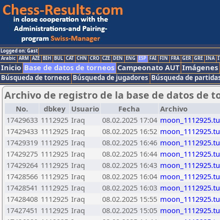
Logged on: Gast
Arabic
ARM
AZE
BIH
BUL
CAT
CHN
CRO
CZE
DEN
ENG
ESP
FAI
FIN
FRA
GER
GRE
INA
I
Inicio
Base de datos de torneos
Campeonato AUT
Imágenes
Búsqueda de torneos
Búsqueda de jugadores
Búsqueda de partida
Archivo de registro de la base de datos de t
No.
dbkey
Usuario
Fecha
Archivo
17429633
1112925
Iraq
08.02.2025 17:04
moon_1112925.t
17429433
1112925
Iraq
08.02.2025 16:52
moon_1112925.t
17429319
1112925
Iraq
08.02.2025 16:46
moon_1112925.t
17429275
1112925
Iraq
08.02.2025 16:44
moon_1112925.t
17429264
1112925
Iraq
08.02.2025 16:43
moon_1112925.t
17428566
1112925
Iraq
08.02.2025 16:04
moon_1112925.t
17428541
1112925
Iraq
08.02.2025 16:03
moon_1112925.t
17428408
1112925
Iraq
08.02.2025 15:55
moon_1112925.t
17427451
1112925
Iraq
08.02.2025 15:05
moon_1112925.t