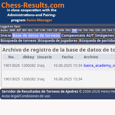
Logged on: Gast
Arabic
ARM
AZE
BIH
BUL
CAT
CHN
CRO
CZE
DEN
ENG
ESP
FAI
FIN
FRA
GER
GRE
INA
I
Inicio
Base de datos de torneos
Campeonato AUT
Imágenes
Búsqueda de torneos
Búsqueda de jugadores
Búsqueda de partida
Archivo de registro de la base de datos de t
No.
dbkey
Usuario
Fecha
Archivo
19013026
1200282
Iraq
16.06.2025 15:34
basra_academy_o
19013025
1200282
Iraq
16.06.2025 15:34
Servidor de Resultados de Torneos de Ajedrez
© 2006-2026 Heinz H
Aviso legal/Condiciones de uso