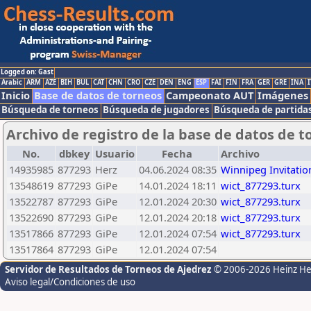
Logged on: Gast
Arabic
ARM
AZE
BIH
BUL
CAT
CHN
CRO
CZE
DEN
ENG
ESP
FAI
FIN
FRA
GER
GRE
INA
I
Inicio
Base de datos de torneos
Campeonato AUT
Imágenes
Búsqueda de torneos
Búsqueda de jugadores
Búsqueda de partida
Archivo de registro de la base de datos de t
No.
dbkey
Usuario
Fecha
Archivo
14935985
877293
Herz
04.06.2024 08:35
Winnipeg Invitati
13548619
877293
GiPe
14.01.2024 18:11
wict_877293.turx
13522787
877293
GiPe
12.01.2024 20:30
wict_877293.turx
13522690
877293
GiPe
12.01.2024 20:18
wict_877293.turx
13517866
877293
GiPe
12.01.2024 07:54
wict_877293.turx
13517864
877293
GiPe
12.01.2024 07:54
Servidor de Resultados de Torneos de Ajedrez
© 2006-2026 Heinz H
Aviso legal/Condiciones de uso