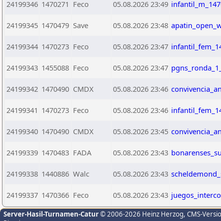
24199346
1470271
Feco
05.08.2026 23:49
infantil_m_14
24199345
1470479
Save
05.08.2026 23:48
apatin_open_w
24199344
1470273
Feco
05.08.2026 23:47
infantil_fem_1
24199343
1455088
Feco
05.08.2026 23:47
pgns_ronda_1_
24199342
1470490
CMDX
05.08.2026 23:46
convivencia_a
24199341
1470273
Feco
05.08.2026 23:46
infantil_fem_1
24199340
1470490
CMDX
05.08.2026 23:45
convivencia_a
24199339
1470483
FADA
05.08.2026 23:43
bonarenses_su
24199338
1440886
Walc
05.08.2026 23:43
scheldemond_
24199337
1470366
Feco
05.08.2026 23:43
juegos_interco
Server-Hasil-Turnamen-Catur
© 2006-2026 Heinz Herzog
, CMS-Versi