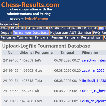
Logged on: Gast
Arabic
ARM
AZE
BIH
BUL
CAT
CHN
CRO
CZE
DEN
ENG
ESP
FAI
FIN
FRA
GER
GRE
INA
I
Depan
Turnamen-Database
Kejuaraan AUT
Gambar
FAQ
Re
Pencarian Turnamen
Pencarian Pemain
Pencarian Pertandingan
U
Upload-Logfile Tournament Database
No.
dbkunci
Pengguna
Tanggal
Filename
24199456
1469358
JePi
06.08.2026 00:21
selectivo_int
24199455
1469503
Gtez
06.08.2026 00:20
zacatl_n_2026_
24199454
1423818
Tota
06.08.2026 00:19
5milos5_14238
24199453
1468751
Kiri
06.08.2026 00:19
under_19_boys_
24199452
1470486
LaPl
06.08.2026 00:19
club_de_ajedre