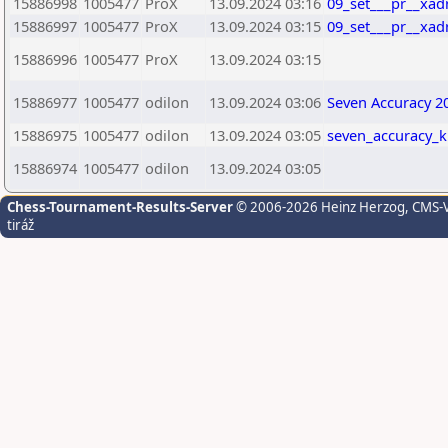
15886998
1005477
ProX
13.09.2024 03:16
09_set___pr__xadr
15886997
1005477
ProX
13.09.2024 03:15
09_set___pr__xadr
15886996
1005477
ProX
13.09.2024 03:15
15886977
1005477
odilon
13.09.2024 03:06
Seven Accuracy 2
15886975
1005477
odilon
13.09.2024 03:05
seven_accuracy_k
15886974
1005477
odilon
13.09.2024 03:05
Chess-Tournament-Results-Server
© 2006-2026 Heinz Herzog
, CMS-
tiráž