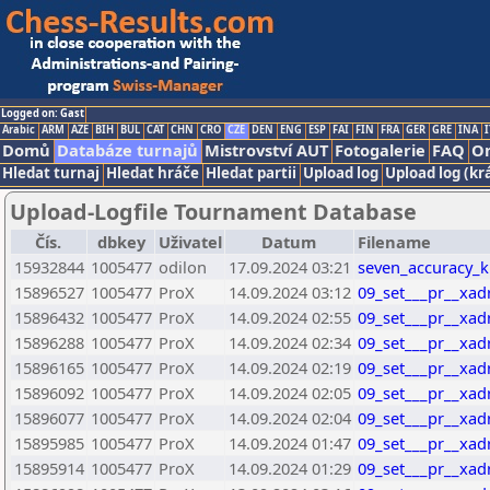
Logged on: Gast
Arabic
ARM
AZE
BIH
BUL
CAT
CHN
CRO
CZE
DEN
ENG
ESP
FAI
FIN
FRA
GER
GRE
INA
I
Domů
Databáze turnajů
Mistrovství AUT
Fotogalerie
FAQ
On
Hledat turnaj
Hledat hráče
Hledat partii
Upload log
Upload log (kr
Upload-Logfile Tournament Database
Čís.
dbkey
Uživatel
Datum
Filename
15932844
1005477
odilon
17.09.2024 03:21
seven_accuracy_k
15896527
1005477
ProX
14.09.2024 03:12
09_set___pr__xadr
15896432
1005477
ProX
14.09.2024 02:55
09_set___pr__xadr
15896288
1005477
ProX
14.09.2024 02:34
09_set___pr__xadr
15896165
1005477
ProX
14.09.2024 02:19
09_set___pr__xadr
15896092
1005477
ProX
14.09.2024 02:05
09_set___pr__xadr
15896077
1005477
ProX
14.09.2024 02:04
09_set___pr__xadr
15895985
1005477
ProX
14.09.2024 01:47
09_set___pr__xadr
15895914
1005477
ProX
14.09.2024 01:29
09_set___pr__xadr