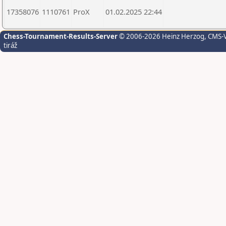
17358076
1110761
ProX
01.02.2025 22:44
Chess-Tournament-Results-Server
© 2006-2026 Heinz Herzog
, CMS-
tiráž