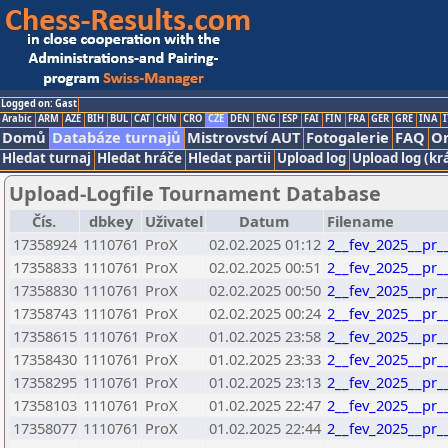
Logged on: Gast
Arabic
ARM
AZE
BIH
BUL
CAT
CHN
CRO
CZE
DEN
ENG
ESP
FAI
FIN
FRA
GER
GRE
INA
I
Domů
Databáze turnajů
Mistrovství AUT
Fotogalerie
FAQ
On
Hledat turnaj
Hledat hráče
Hledat partii
Upload log
Upload log (kr
Upload-Logfile Tournament Database
Čís.
dbkey
Uživatel
Datum
Filename
17358924
1110761
ProX
02.02.2025 01:12
2__fev_2025__pr_
17358833
1110761
ProX
02.02.2025 00:51
2__fev_2025__pr_
17358830
1110761
ProX
02.02.2025 00:50
2__fev_2025__pr_
17358743
1110761
ProX
02.02.2025 00:24
2__fev_2025__pr_
17358615
1110761
ProX
01.02.2025 23:58
2__fev_2025__pr_
17358430
1110761
ProX
01.02.2025 23:33
2__fev_2025__pr_
17358295
1110761
ProX
01.02.2025 23:13
2__fev_2025__pr_
17358103
1110761
ProX
01.02.2025 22:47
2__fev_2025__pr_
17358077
1110761
ProX
01.02.2025 22:44
2__fev_2025__pr_