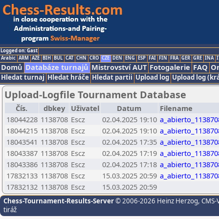
Logged on: Gast
Arabic
ARM
AZE
BIH
BUL
CAT
CHN
CRO
CZE
DEN
ENG
ESP
FAI
FIN
FRA
GER
GRE
INA
I
Domů
Databáze turnajů
Mistrovství AUT
Fotogalerie
FAQ
On
Hledat turnaj
Hledat hráče
Hledat partii
Upload log
Upload log (kr
Upload-Logfile Tournament Database
Čís.
dbkey
Uživatel
Datum
Filename
18044228
1138708
Escz
02.04.2025 19:10
a_abierto_113870
18044215
1138708
Escz
02.04.2025 19:10
a_abierto_113870
18043541
1138708
Escz
02.04.2025 17:35
a_abierto_113870
18043387
1138708
Escz
02.04.2025 17:19
a_abierto_113870
18043386
1138708
Escz
02.04.2025 17:18
a_abierto_113870
17832133
1138708
Escz
15.03.2025 20:59
a_abierto_113870
17832132
1138708
Escz
15.03.2025 20:59
Chess-Tournament-Results-Server
© 2006-2026 Heinz Herzog
, CMS-
tiráž