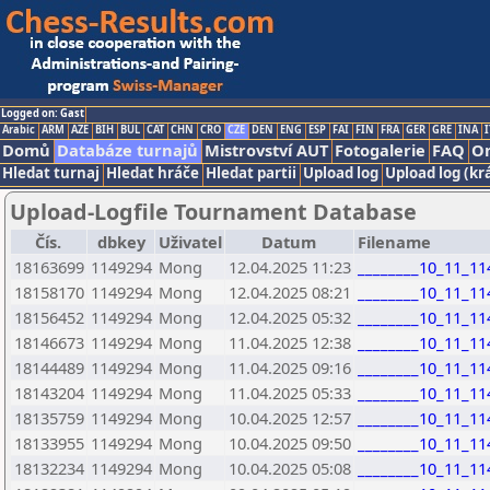
Logged on: Gast
Arabic
ARM
AZE
BIH
BUL
CAT
CHN
CRO
CZE
DEN
ENG
ESP
FAI
FIN
FRA
GER
GRE
INA
I
Domů
Databáze turnajů
Mistrovství AUT
Fotogalerie
FAQ
On
Hledat turnaj
Hledat hráče
Hledat partii
Upload log
Upload log (kr
Upload-Logfile Tournament Database
Čís.
dbkey
Uživatel
Datum
Filename
18163699
1149294
Mong
12.04.2025 11:23
________10_11_11
18158170
1149294
Mong
12.04.2025 08:21
________10_11_11
18156452
1149294
Mong
12.04.2025 05:32
________10_11_11
18146673
1149294
Mong
11.04.2025 12:38
________10_11_11
18144489
1149294
Mong
11.04.2025 09:16
________10_11_11
18143204
1149294
Mong
11.04.2025 05:33
________10_11_11
18135759
1149294
Mong
10.04.2025 12:57
________10_11_11
18133955
1149294
Mong
10.04.2025 09:50
________10_11_11
18132234
1149294
Mong
10.04.2025 05:08
________10_11_11