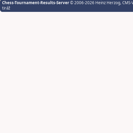
Chess-Tournament-Results-Server
© 2006-2026 Heinz Herzog
, CMS-
tiráž