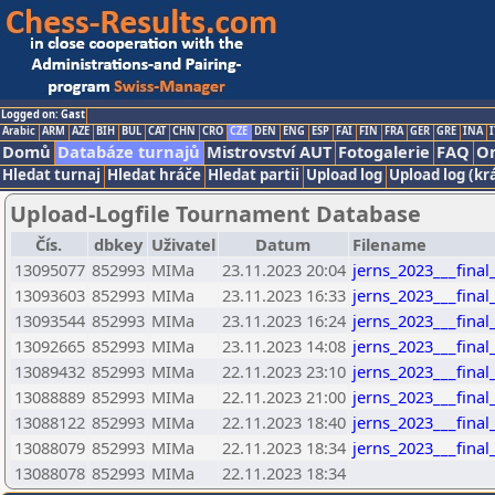
Logged on: Gast
Arabic
ARM
AZE
BIH
BUL
CAT
CHN
CRO
CZE
DEN
ENG
ESP
FAI
FIN
FRA
GER
GRE
INA
I
Domů
Databáze turnajů
Mistrovství AUT
Fotogalerie
FAQ
On
Hledat turnaj
Hledat hráče
Hledat partii
Upload log
Upload log (kr
Upload-Logfile Tournament Database
Čís.
dbkey
Uživatel
Datum
Filename
13095077
852993
MIMa
23.11.2023 20:04
jerns_2023___final
13093603
852993
MIMa
23.11.2023 16:33
jerns_2023___final
13093544
852993
MIMa
23.11.2023 16:24
jerns_2023___final
13092665
852993
MIMa
23.11.2023 14:08
jerns_2023___final
13089432
852993
MIMa
22.11.2023 23:10
jerns_2023___final
13088889
852993
MIMa
22.11.2023 21:00
jerns_2023___final
13088122
852993
MIMa
22.11.2023 18:40
jerns_2023___final
13088079
852993
MIMa
22.11.2023 18:34
jerns_2023___final
13088078
852993
MIMa
22.11.2023 18:34