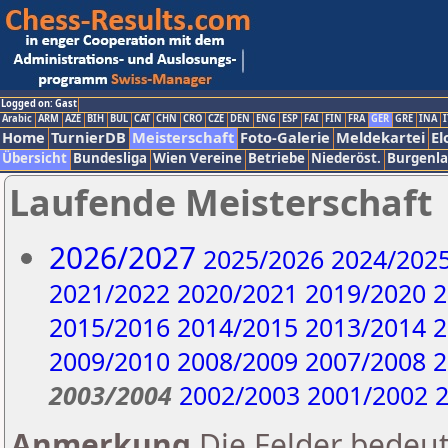
Logged on: Gast
Arabic
ARM
AZE
BIH
BUL
CAT
CHN
CRO
CZE
DEN
ENG
ESP
FAI
FIN
FRA
GER
GRE
INA
I
Home
TurnierDB
Meisterschaft
Foto-Galerie
Meldekartei
El
Übersicht
Bundesliga
Wien Vereine
Betriebe
Niederöst.
Burgenl
Laufende Meisterschaft
2026/2027
2025/2026
2024/202
2021/2022
2020/2021
2019/2020
2
2015/2016
2014/2015
2013/2014
2
2009/2010
2008/2009
2007/2008
2
2003/2004
2002/2003
2001/2002
2
Anmerkung
Die Felder bedeut