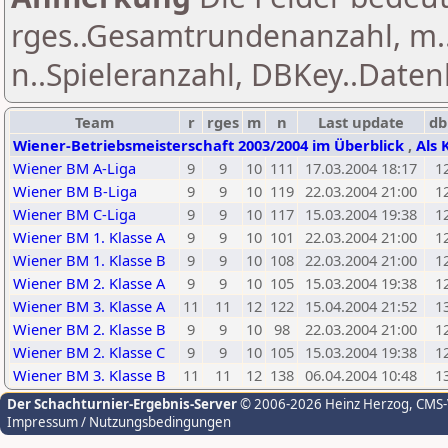
rges..Gesamtrundenanzahl, m.
n..Spieleranzahl, DBKey..Daten
Team
r
rges
m
n
Last update
db
Wiener-Betriebsmeisterschaft 2003/2004 im Überblick
,
Als 
Wiener BM A-Liga
9
9
10
111
17.03.2004 18:17
1
Wiener BM B-Liga
9
9
10
119
22.03.2004 21:00
1
Wiener BM C-Liga
9
9
10
117
15.03.2004 19:38
1
Wiener BM 1. Klasse A
9
9
10
101
22.03.2004 21:00
1
Wiener BM 1. Klasse B
9
9
10
108
22.03.2004 21:00
1
Wiener BM 2. Klasse A
9
9
10
105
15.03.2004 19:38
1
Wiener BM 3. Klasse A
11
11
12
122
15.04.2004 21:52
1
Wiener BM 2. Klasse B
9
9
10
98
22.03.2004 21:00
1
Wiener BM 2. Klasse C
9
9
10
105
15.03.2004 19:38
1
Wiener BM 3. Klasse B
11
11
12
138
06.04.2004 10:48
1
Der Schachturnier-Ergebnis-Server
© 2006-2026 Heinz Herzog
, CMS
Impressum / Nutzungsbedingungen