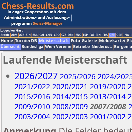
Logged on: Gast
Arabic
ARM
AZE
BIH
BUL
CAT
CHN
CRO
CZE
DEN
ENG
ESP
FAI
FIN
FRA
GER
GRE
INA
I
Home
TurnierDB
Meisterschaft
Foto-Galerie
Meldekartei
El
Übersicht
Bundesliga
Wien Vereine
Betriebe
Niederöst.
Burgenl
Laufende Meisterschaft
2026/2027
2025/2026
2024/202
2021/2022
2020/2021
2019/2020
2
2015/2016
2014/2015
2013/2014
2
2009/2010
2008/2009
2007/2008
2
2003/2004
2002/2003
2001/2002
2
Anmerkung
Die Felder bedeut