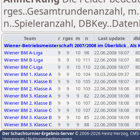
rges..Gesamtrundenanzahl, m.
n..Spieleranzahl, DBKey..Daten
Team
r
rges
m
n
Last update
db
Wiener-Betriebsmeisterschaft 2007/2008 im Überblick
,
Als 
Wiener BM A-Liga
9
9
10
98
22.06.2008 18:07
8
Wiener BM B-Liga
9
9
10
111
22.06.2008 18:07
8
Wiener BM C-Liga
9
9
10
110
22.06.2008 18:07
8
Wiener BM 1. Klasse A
9
9
10
104
10.03.2008 09:37
8
Wiener BM 1. Klasse B
9
9
10
105
22.06.2008 18:07
8
Wiener BM 2. Klasse A
9
9
10
103
22.06.2008 18:08
8
Wiener BM 3. Klasse A
9
9
9
82
22.06.2008 18:08
8
Wiener BM 2. Klasse B
9
9
10
107
22.06.2008 18:08
8
Wiener BM 2. Klasse C
9
9
10
107
22.06.2008 18:08
8
Wiener BM 3. Klasse B
9
9
10
85
22.06.2008 18:09
8
Wiener BM 3. Klasse C
9
9
9
88
22.06.2008 18:08
8
Der Schachturnier-Ergebnis-Server
© 2006-2026 Heinz Herzog
, CMS
Impressum / Nutzungsbedingungen