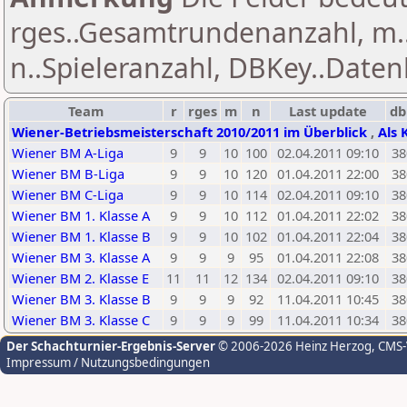
rges..Gesamtrundenanzahl, m.
n..Spieleranzahl, DBKey..Daten
Team
r
rges
m
n
Last update
db
Wiener-Betriebsmeisterschaft 2010/2011 im Überblick
,
Als 
Wiener BM A-Liga
9
9
10
100
02.04.2011 09:10
38
Wiener BM B-Liga
9
9
10
120
01.04.2011 22:00
38
Wiener BM C-Liga
9
9
10
114
02.04.2011 09:10
38
Wiener BM 1. Klasse A
9
9
10
112
01.04.2011 22:02
38
Wiener BM 1. Klasse B
9
9
10
102
01.04.2011 22:04
38
Wiener BM 3. Klasse A
9
9
9
95
01.04.2011 22:08
38
Wiener BM 2. Klasse E
11
11
12
134
02.04.2011 09:10
38
Wiener BM 3. Klasse B
9
9
9
92
11.04.2011 10:45
38
Wiener BM 3. Klasse C
9
9
9
99
11.04.2011 10:34
38
Der Schachturnier-Ergebnis-Server
© 2006-2026 Heinz Herzog
, CMS
Impressum / Nutzungsbedingungen