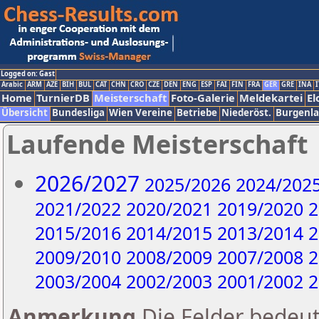
Logged on: Gast
Arabic
ARM
AZE
BIH
BUL
CAT
CHN
CRO
CZE
DEN
ENG
ESP
FAI
FIN
FRA
GER
GRE
INA
I
Home
TurnierDB
Meisterschaft
Foto-Galerie
Meldekartei
El
Übersicht
Bundesliga
Wien Vereine
Betriebe
Niederöst.
Burgenl
Laufende Meisterschaft
2026/2027
2025/2026
2024/202
2021/2022
2020/2021
2019/2020
2
2015/2016
2014/2015
2013/2014
2
2009/2010
2008/2009
2007/2008
2
2003/2004
2002/2003
2001/2002
2
Anmerkung
Die Felder bedeut