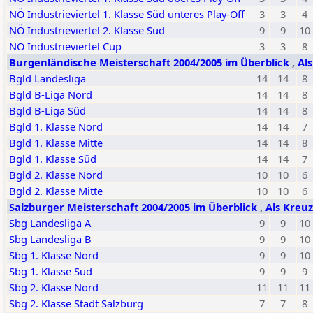
NÖ Industrieviertel 1. Klasse Süd unteres Play-Off
3
3
4
NÖ Industrieviertel 2. Klasse Süd
9
9
10
NÖ Industrieviertel Cup
3
3
8
Burgenländische Meisterschaft 2004/2005 im Überblick
,
Al
Bgld Landesliga
14
14
8
Bgld B-Liga Nord
14
14
8
Bgld B-Liga Süd
14
14
8
Bgld 1. Klasse Nord
14
14
7
Bgld 1. Klasse Mitte
14
14
8
Bgld 1. Klasse Süd
14
14
7
Bgld 2. Klasse Nord
10
10
6
Bgld 2. Klasse Mitte
10
10
6
Salzburger Meisterschaft 2004/2005 im Überblick
,
Als Kreuz
Sbg Landesliga A
9
9
10
Sbg Landesliga B
9
9
10
Sbg 1. Klasse Nord
9
9
10
Sbg 1. Klasse Süd
9
9
9
Sbg 2. Klasse Nord
11
11
11
Sbg 2. Klasse Stadt Salzburg
7
7
8