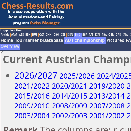
Logged on: Gast
Arabic
ARM
AZE
BIH
BUL
CAT
CHN
CRO
CZE
DEN
ENG
ESP
FAI
FIN
FRA
GER
GRE
INA
I
Home
Tournament-Database
AUT championship
Pictures
F
Overview
Current Austrian Champ
2026/2027
2025/2026
2024/202
2021/2022
2020/2021
2019/2020
2
2015/2016
2014/2015
2013/2014
2
2009/2010
2008/2009
2007/2008
2
2003/2004
2002/2003
2001/2002
2
Remark
The columns are: r..c