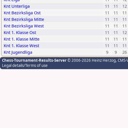
Knt Unterliga
11
11
12
Knt Bezirksliga Ost
11
11
11
Knt Bezirksliga Mitte
11
11
11
Knt Bezirksliga West
11
11
11
Knt 1. Klasse Ost
11
11
12
Knt 1. Klasse Mitte
11
11
11
Knt 1. Klasse West
11
11
11
Knt Jugendliga
9
9
26
Chess-Tournament-Results-Server
© 2006-2026 Heinz Herzog
, CMS-
Legal details/Terms of use