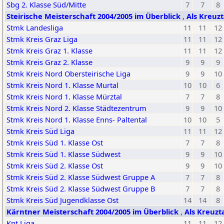
Sbg 2. Klasse Süd/Mitte
7
7
8
Steirische Meisterschaft 2004/2005 im Überblick
,
Als Kreuzt
Stmk Landesliga
11
11
12
Stmk Kreis Graz Liga
11
11
12
Stmk Kreis Graz 1. Klasse
11
11
12
Stmk Kreis Graz 2. Klasse
9
9
9
Stmk Kreis Nord Obersteirische Liga
9
9
10
Stmk Kreis Nord 1. Klasse Murtal
10
10
6
Stmk Kreis Nord 1. Klasse Mürztal
7
7
8
Stmk Kreis Nord 2. Klasse Städtezentrum
9
9
10
Stmk Kreis Nord 1. Klasse Enns- Paltental
10
10
5
Stmk Kreis Süd Liga
11
11
12
Stmk Kreis Süd 1. Klasse Ost
7
7
8
Stmk Kreis Süd 1. Klasse Südwest
9
9
10
Stmk Kreis Süd 2. Klasse Ost
9
9
10
Stmk Kreis Süd 2. Klasse Südwest Gruppe A
7
7
8
Stmk Kreis Süd 2. Klasse Südwest Gruppe B
7
7
8
Stmk Kreis Süd Jugendklasse Ost
14
14
8
Kärntner Meisterschaft 2004/2005 im Überblick
,
Als Kreuzt
Knt Liga
11
11
12