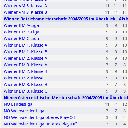
Wiener VM 3. Klasse A
11
11
11
Wiener VM 3. Klasse B
11
11
11
Wiener-Betriebsmeisterschaft 2004/2005 im Überblick
,
Als 
Wiener BM A-Liga
9
9
10
Wiener BM B-Liga
9
9
10
Wiener BM C-Liga
9
9
10
Wiener BM 1. Klasse A
9
9
10
Wiener BM 1. Klasse B
9
9
10
Wiener BM 2. Klasse A
9
9
10
Wiener BM 3. Klasse A
7
7
8
Wiener BM 2. Klasse B
9
9
10
Wiener BM 2. Klasse C
9
9
10
Wiener BM 3. Klasse B
7
7
8
Wiener BM 3. Klasse C
9
9
9
Niederösterreichische Meisterschaft 2004/2005 im Überbli
NÖ Landesliga
11
11
12
NÖ Weinviertler Liga
7
7
8
NÖ Weinviertler Liga oberes Play-Off
3
3
4
NÖ Weinviertler Liga unteres Play-Off
3
3
4