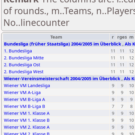
of rounds., m..Teams, n..Playe
No..linecounter
Team
r
rges
m
Bundesliga (früher Staatsliga) 2004/2005 im Überblick
,
Als 
1. Bundesliga
11
11
12
2. Bundesliga Mitte
11
11
12
2. Bundesliga Ost
11
11
12
2. Bundesliga West
11
11
12
Wiener-Vereinsmeisterschaft 2004/2005 im Überblick
,
Als K
Wiener VM Landesliga
9
9
10
Wiener VM A-Liga
9
9
10
Wiener VM B-Liga A
9
9
9
Wiener VM B-Liga B
7
7
8
Wiener VM 1. Klasse A
9
9
10
Wiener VM 1. Klasse B
9
9
10
Wiener VM 2. Klasse A
9
9
10
Wiener VM 2. Klasse B
9
9
10