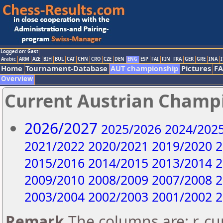
Logged on: Gast
Arabic
ARM
AZE
BIH
BUL
CAT
CHN
CRO
CZE
DEN
ENG
ESP
FAI
FIN
FRA
GER
GRE
INA
I
Home
Tournament-Database
AUT championship
Pictures
F
Overview
Current Austrian Champ
2026/2027
2025/2026
2024/202
2021/2022
2020/2021
2019/2020
2
2015/2016
2014/2015
2013/2014
2
2009/2010
2008/2009
2007/2008
2
2003/2004
2002/2003
2001/2002
2
Remark
The columns are: r..c