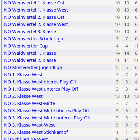
NÖ Weinviertel 1. Klasse Ost
10
10
6
NÖ Weinviertel 1. Klasse West
10
10
6
NÖ Weinviertel 2. Klasse Ost
10
10
6
NÖ Weinviertel 2. Klasse West
10
10
6
NÖ Weinviertel 3. Klasse
10
10
6
NÖ Weinviertler Schülerliga
7
7
0
NÖ Weinviertler Cup
4
4
11
NÖ Waldviertel 1. Klasse
14
14
8
NÖ Waldviertel 2. Klasse
11
11
11
NÖ Mostviertler Jugendliga
5
5
6
NÖ 1. Klasse West
7
7
8
NÖ 1. Klasse West oberes Play-Off
3
3
4
NÖ 1. Klasse West unteres Play-Off
3
3
4
NÖ 2. Klasse West
13
13
13
NÖ 3. Klasse West-Mitte
7
7
7
NÖ 3. Klasse West-Mitte oberes Play-Off
3
3
4
NÖ 3. Klasse West-Mitte unteres Play-Off
3
3
3
NÖ 3. Klasse West-West
9
9
9
NÖ 3. Klasse West Stichkampf
1
1
4
NÖ Schülerliga West
9
9
10