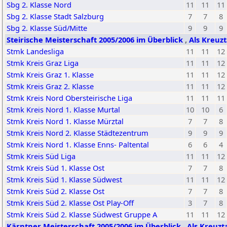
Sbg 2. Klasse Nord
11
11
11
Sbg 2. Klasse Stadt Salzburg
7
7
8
Sbg 2. Klasse Süd/Mitte
9
9
9
Steirische Meisterschaft 2005/2006 im Überblick
,
Als Kreuzt
Stmk Landesliga
11
11
12
Stmk Kreis Graz Liga
11
11
12
Stmk Kreis Graz 1. Klasse
11
11
12
Stmk Kreis Graz 2. Klasse
11
11
12
Stmk Kreis Nord Obersteirische Liga
11
11
11
Stmk Kreis Nord 1. Klasse Murtal
10
10
6
Stmk Kreis Nord 1. Klasse Mürztal
7
7
8
Stmk Kreis Nord 2. Klasse Städtezentrum
9
9
9
Stmk Kreis Nord 1. Klasse Enns- Paltental
6
6
4
Stmk Kreis Süd Liga
11
11
12
Stmk Kreis Süd 1. Klasse Ost
7
7
8
Stmk Kreis Süd 1. Klasse Südwest
11
11
12
Stmk Kreis Süd 2. Klasse Ost
7
7
8
Stmk Kreis Süd 2. Klasse Ost Play-Off
3
7
8
Stmk Kreis Süd 2. Klasse Südwest Gruppe A
11
11
12
Kärntner Meisterschaft 2005/2006 im Überblick
,
Als Kreuzt