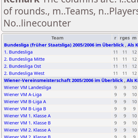
of rounds., m..Teams, n..Playe
No..linecounter
Team
r
rges
m
Bundesliga (früher Staatsliga) 2005/2006 im Überblick
,
Als 
1. Bundesliga
11
11
12
2. Bundesliga Mitte
11
11
12
2. Bundesliga Ost
11
11
12
2. Bundesliga West
11
11
12
Wiener-Vereinsmeisterschaft 2005/2006 im Überblick
,
Als K
Wiener VM Landesliga
9
9
10
Wiener VM A-Liga
9
9
10
Wiener VM B-Liga A
9
9
10
Wiener VM B-Liga B
9
9
9
Wiener VM 1. Klasse A
9
9
10
Wiener VM 1. Klasse B
9
9
10
Wiener VM 2. Klasse A
9
9
10
Wiener VM 2. Klasse B
9
9
9