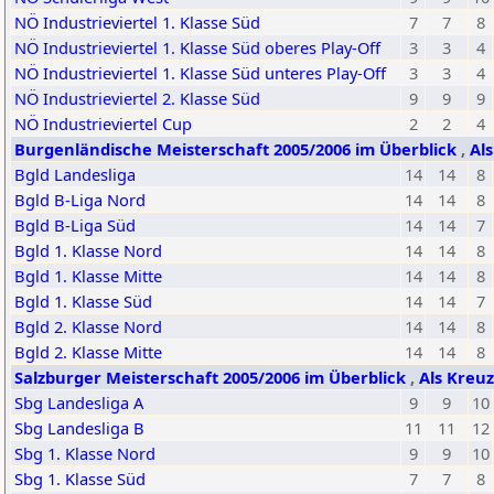
NÖ Industrieviertel 1. Klasse Süd
7
7
8
NÖ Industrieviertel 1. Klasse Süd oberes Play-Off
3
3
4
NÖ Industrieviertel 1. Klasse Süd unteres Play-Off
3
3
4
NÖ Industrieviertel 2. Klasse Süd
9
9
9
NÖ Industrieviertel Cup
2
2
4
Burgenländische Meisterschaft 2005/2006 im Überblick
,
Al
Bgld Landesliga
14
14
8
Bgld B-Liga Nord
14
14
8
Bgld B-Liga Süd
14
14
7
Bgld 1. Klasse Nord
14
14
8
Bgld 1. Klasse Mitte
14
14
8
Bgld 1. Klasse Süd
14
14
7
Bgld 2. Klasse Nord
14
14
8
Bgld 2. Klasse Mitte
14
14
8
Salzburger Meisterschaft 2005/2006 im Überblick
,
Als Kreuz
Sbg Landesliga A
9
9
10
Sbg Landesliga B
11
11
12
Sbg 1. Klasse Nord
9
9
10
Sbg 1. Klasse Süd
7
7
8