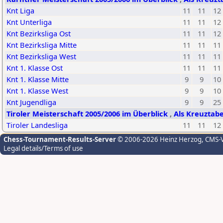
Knt Liga
11
11
12
Knt Unterliga
11
11
12
Knt Bezirksliga Ost
11
11
12
Knt Bezirksliga Mitte
11
11
11
Knt Bezirksliga West
11
11
11
Knt 1. Klasse Ost
11
11
11
Knt 1. Klasse Mitte
9
9
10
Knt 1. Klasse West
9
9
10
Knt Jugendliga
9
9
25
Tiroler Meisterschaft 2005/2006 im Überblick
,
Als Kreuztabe
Tiroler Landesliga
11
11
12
Chess-Tournament-Results-Server
© 2006-2026 Heinz Herzog
, CMS-
Legal details/Terms of use