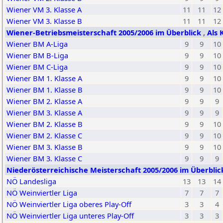
Wiener VM 3. Klasse A
11
11
12
Wiener VM 3. Klasse B
11
11
12
Wiener-Betriebsmeisterschaft 2005/2006 im Überblick
,
Als 
Wiener BM A-Liga
9
9
10
Wiener BM B-Liga
9
9
10
Wiener BM C-Liga
9
9
10
Wiener BM 1. Klasse A
9
9
10
Wiener BM 1. Klasse B
9
9
10
Wiener BM 2. Klasse A
9
9
9
Wiener BM 3. Klasse A
9
9
9
Wiener BM 2. Klasse B
9
9
10
Wiener BM 2. Klasse C
9
9
10
Wiener BM 3. Klasse B
9
9
10
Wiener BM 3. Klasse C
9
9
9
Niederösterreichische Meisterschaft 2005/2006 im Überbli
NÖ Landesliga
13
13
14
NÖ Weinviertler Liga
7
7
7
NÖ Weinviertler Liga oberes Play-Off
3
3
4
NÖ Weinviertler Liga unteres Play-Off
3
3
3