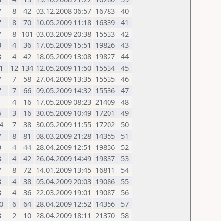
7
8
42
03.12.2008 06:57
16783
40
7
8
70
10.05.2009 11:18
16339
41
7
8
101
03.03.2009 20:38
15533
42
3
4
36
17.05.2009 15:51
19826
43
3
4
42
18.05.2009 13:08
19827
44
1
12
134
12.05.2009 11:50
15534
45
7
7
58
27.04.2009 13:35
15535
46
7
7
66
09.05.2009 14:32
15536
47
1
4
16
17.05.2009 08:23
21409
48
6
3
16
30.05.2009 10:49
17201
49
4
7
38
30.05.2009 11:55
17202
50
7
8
81
08.03.2009 21:28
14355
51
3
4
44
28.04.2009 12:51
19836
52
3
4
42
26.04.2009 14:49
19837
53
7
8
72
14.01.2009 13:45
16811
54
3
4
38
05.04.2009 20:03
19086
55
3
4
36
22.03.2009 19:01
19087
56
0
6
64
28.04.2009 12:52
14356
57
8
2
10
28.04.2009 18:11
21370
58