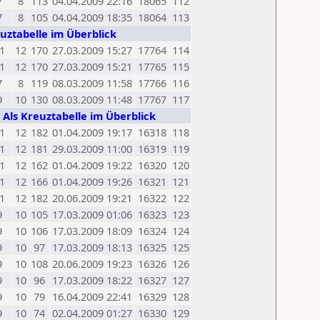
7
8
113
04.04.2009 22:16
18065
112
7
8
105
04.04.2009 18:35
18064
113
euztabelle im Überblick
1
12
170
27.03.2009 15:27
17764
114
1
12
170
27.03.2009 15:21
17765
115
7
8
119
08.03.2009 11:58
17766
116
9
10
130
08.03.2009 11:48
17767
117
,
Als Kreuztabelle im Überblick
1
12
182
01.04.2009 19:17
16318
118
1
12
181
29.03.2009 11:00
16319
119
1
12
162
01.04.2009 19:22
16320
120
1
12
166
01.04.2009 19:26
16321
121
1
12
182
20.06.2009 19:21
16322
122
9
10
105
17.03.2009 01:06
16323
123
9
10
106
17.03.2009 18:09
16324
124
9
10
97
17.03.2009 18:13
16325
125
9
10
108
20.06.2009 19:23
16326
126
9
10
96
17.03.2009 18:22
16327
127
9
10
79
16.04.2009 22:41
16329
128
9
10
74
02.04.2009 01:27
16330
129