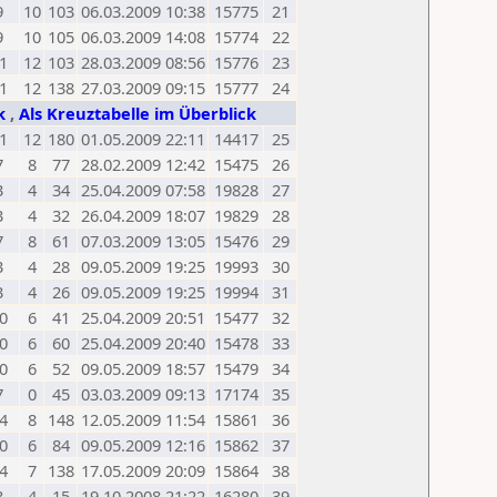
9
10
103
06.03.2009 10:38
15775
21
9
10
105
06.03.2009 14:08
15774
22
1
12
103
28.03.2009 08:56
15776
23
1
12
138
27.03.2009 09:15
15777
24
ck
,
Als Kreuztabelle im Überblick
1
12
180
01.05.2009 22:11
14417
25
7
8
77
28.02.2009 12:42
15475
26
3
4
34
25.04.2009 07:58
19828
27
3
4
32
26.04.2009 18:07
19829
28
7
8
61
07.03.2009 13:05
15476
29
3
4
28
09.05.2009 19:25
19993
30
3
4
26
09.05.2009 19:25
19994
31
0
6
41
25.04.2009 20:51
15477
32
0
6
60
25.04.2009 20:40
15478
33
0
6
52
09.05.2009 18:57
15479
34
7
0
45
03.03.2009 09:13
17174
35
4
8
148
12.05.2009 11:54
15861
36
0
6
84
09.05.2009 12:16
15862
37
4
7
138
17.05.2009 20:09
15864
38
3
4
15
19.10.2008 21:22
16280
39