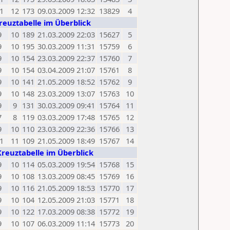
1
12
173
09.03.2009 12:32
13829
4
reuztabelle im Überblick
9
10
189
21.03.2009 22:03
15627
5
9
10
195
30.03.2009 11:31
15759
6
9
10
154
23.03.2009 22:37
15760
7
9
10
154
03.04.2009 21:07
15761
8
9
10
141
21.05.2009 18:52
15762
9
9
10
148
23.03.2009 13:07
15763
10
9
9
131
30.03.2009 09:41
15764
11
7
8
119
03.03.2009 17:48
15765
12
9
10
110
23.03.2009 22:36
15766
13
1
11
109
21.05.2009 18:49
15767
14
Kreuztabelle im Überblick
9
10
114
05.03.2009 19:54
15768
15
9
10
108
13.03.2009 08:45
15769
16
9
10
116
21.05.2009 18:53
15770
17
9
10
104
12.05.2009 21:03
15771
18
9
10
122
17.03.2009 08:38
15772
19
9
10
107
06.03.2009 11:14
15773
20