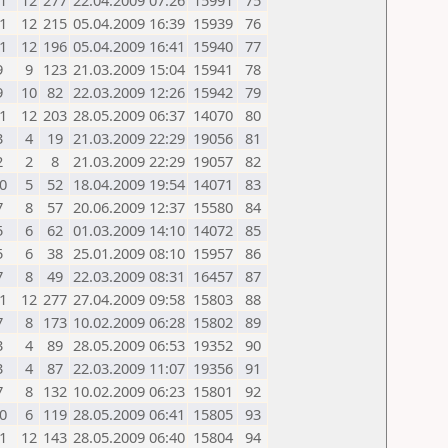
1
12
277
22.04.2009 07:26
15991
75
1
12
215
05.04.2009 16:39
15939
76
1
12
196
05.04.2009 16:41
15940
77
9
9
123
21.03.2009 15:04
15941
78
9
10
82
22.03.2009 12:26
15942
79
1
12
203
28.05.2009 06:37
14070
80
3
4
19
21.03.2009 22:29
19056
81
2
2
8
21.03.2009 22:29
19057
82
0
5
52
18.04.2009 19:54
14071
83
7
8
57
20.06.2009 12:37
15580
84
5
6
62
01.03.2009 14:10
14072
85
5
6
38
25.01.2009 08:10
15957
86
7
8
49
22.03.2009 08:31
16457
87
1
12
277
27.04.2009 09:58
15803
88
7
8
173
10.02.2009 06:28
15802
89
3
4
89
28.05.2009 06:53
19352
90
3
4
87
22.03.2009 11:07
19356
91
7
8
132
10.02.2009 06:23
15801
92
0
6
119
28.05.2009 06:41
15805
93
1
12
143
28.05.2009 06:40
15804
94