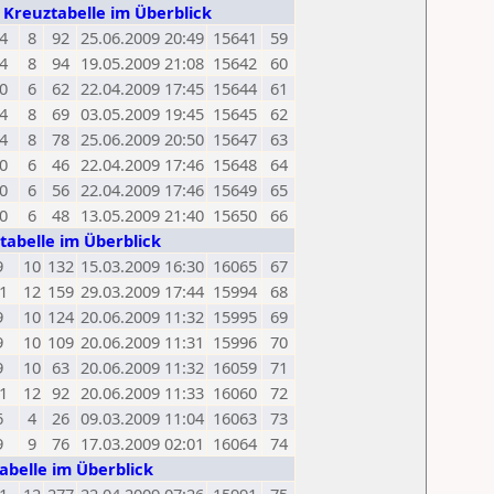
s Kreuztabelle im Überblick
4
8
92
25.06.2009 20:49
15641
59
4
8
94
19.05.2009 21:08
15642
60
0
6
62
22.04.2009 17:45
15644
61
4
8
69
03.05.2009 19:45
15645
62
4
8
78
25.06.2009 20:50
15647
63
0
6
46
22.04.2009 17:46
15648
64
0
6
56
22.04.2009 17:46
15649
65
0
6
48
13.05.2009 21:40
15650
66
tabelle im Überblick
9
10
132
15.03.2009 16:30
16065
67
1
12
159
29.03.2009 17:44
15994
68
9
10
124
20.06.2009 11:32
15995
69
9
10
109
20.06.2009 11:31
15996
70
9
10
63
20.06.2009 11:32
16059
71
1
12
92
20.06.2009 11:33
16060
72
6
4
26
09.03.2009 11:04
16063
73
9
9
76
17.03.2009 02:01
16064
74
abelle im Überblick