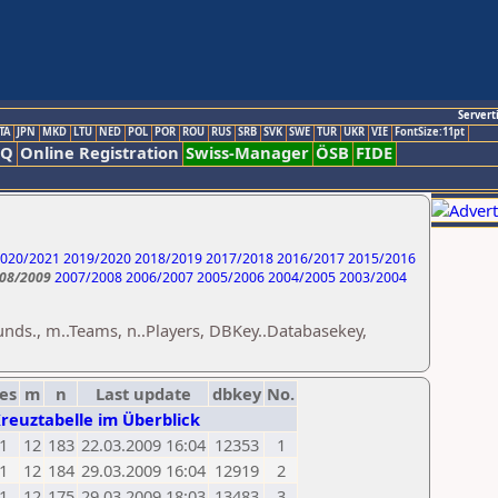
Servert
TA
JPN
MKD
LTU
NED
POL
POR
ROU
RUS
SRB
SVK
SWE
TUR
UKR
VIE
FontSize:11pt
AQ
Online Registration
Swiss-Manager
ÖSB
FIDE
020/2021
2019/2020
2018/2019
2017/2018
2016/2017
2015/2016
08/2009
2007/2008
2006/2007
2005/2006
2004/2005
2003/2004
unds., m..Teams, n..Players, DBKey..Databasekey,
es
m
n
Last update
dbkey
No.
Kreuztabelle im Überblick
1
12
183
22.03.2009 16:04
12353
1
1
12
184
29.03.2009 16:04
12919
2
1
12
175
29.03.2009 18:03
13483
3