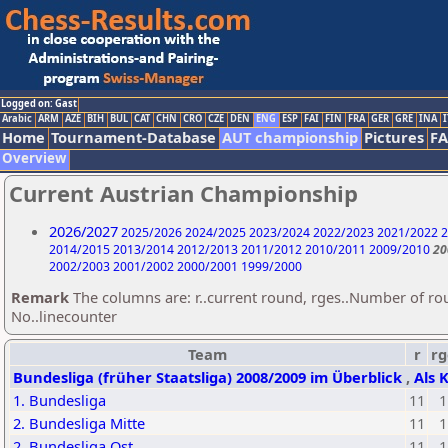
Logged on: Gast
Arabic
ARM
AZE
BIH
BUL
CAT
CHN
CRO
CZE
DEN
ENG
ESP
FAI
FIN
FRA
GER
GRE
INA
I
Home
Tournament-Database
AUT championship
Pictures
F
Overview
Current Austrian Championship
2026/2027
2025/2026
2024/2025
2023/2024
2022/2023
2021/2022
2
2014/2015
2013/2014
2012/2013
2011/2012
2010/2011
2009/2010
20
2002/2003
2001/2002
2000/2001
1999/2000
Remark
The columns are: r..current round, rges..Number of ro
No..linecounter
Team
r
rg
Bundesliga (früher Staatsliga) 2008/2009 im Überblick
,
Als 
1. Bundesliga
11
1
2. Bundesliga Mitte
11
1
2. Bundesliga Ost
11
1