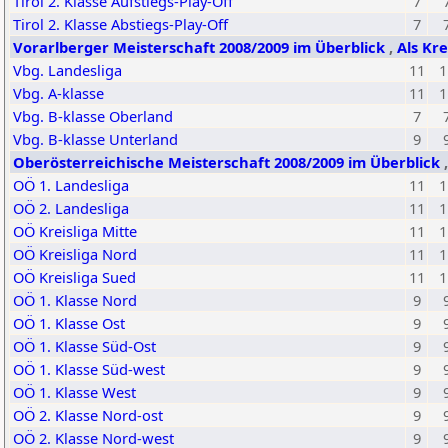
Tirol 2. Klasse Aufstiegs-Play-Off
7
Tirol 2. Klasse Abstiegs-Play-Off
7
Vorarlberger Meisterschaft 2008/2009 im Überblick
,
Als Kr
Vbg. Landesliga
11
1
Vbg. A-klasse
11
1
Vbg. B-klasse Oberland
7
Vbg. B-klasse Unterland
9
Oberösterreichische Meisterschaft 2008/2009 im Überblick
OÖ 1. Landesliga
11
1
OÖ 2. Landesliga
11
1
OÖ Kreisliga Mitte
11
1
OÖ Kreisliga Nord
11
1
OÖ Kreisliga Sued
11
1
OÖ 1. Klasse Nord
9
OÖ 1. Klasse Ost
9
OÖ 1. Klasse Süd-Ost
9
OÖ 1. Klasse Süd-west
9
OÖ 1. Klasse West
9
OÖ 2. Klasse Nord-ost
9
OÖ 2. Klasse Nord-west
9