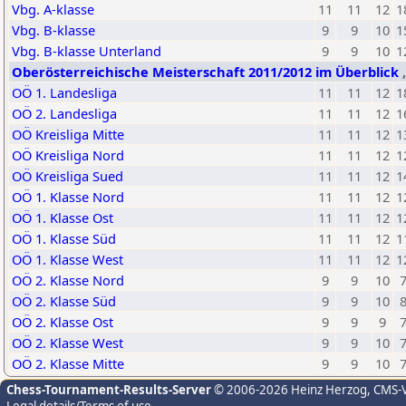
Vbg. A-klasse
11
11
12
1
Vbg. B-klasse
9
9
10
1
Vbg. B-klasse Unterland
9
9
10
1
Oberösterreichische Meisterschaft 2011/2012 im Überblick
OÖ 1. Landesliga
11
11
12
1
OÖ 2. Landesliga
11
11
12
1
OÖ Kreisliga Mitte
11
11
12
1
OÖ Kreisliga Nord
11
11
12
1
OÖ Kreisliga Sued
11
11
12
1
OÖ 1. Klasse Nord
11
11
12
1
OÖ 1. Klasse Ost
11
11
12
1
OÖ 1. Klasse Süd
11
11
12
1
OÖ 1. Klasse West
11
11
12
1
OÖ 2. Klasse Nord
9
9
10
OÖ 2. Klasse Süd
9
9
10
OÖ 2. Klasse Ost
9
9
9
OÖ 2. Klasse West
9
9
10
OÖ 2. Klasse Mitte
9
9
10
Chess-Tournament-Results-Server
© 2006-2026 Heinz Herzog
, CMS-