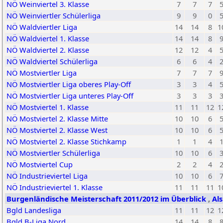
NÖ Weinviertel 3. Klasse
7
7
7
NÖ Weinviertler Schülerliga
9
9
0
NÖ Waldviertler Liga
14
14
8
1
NÖ Waldviertel 1. Klasse
14
14
8
NÖ Waldviertel 2. Klasse
12
12
4
NÖ Waldviertel Schülerliga
6
6
4
NÖ Mostviertler Liga
7
7
7
NÖ Mostviertler Liga oberes Play-Off
3
3
4
NÖ Mostviertler Liga unteres Play-Off
3
3
3
NÖ Mostviertel 1. Klasse
11
11
12
1
NÖ Mostviertel 2. Klasse Mitte
10
10
6
NÖ Mostviertel 2. Klasse West
10
10
6
NÖ Mostviertel 2. Klasse Stichkamp
1
1
4
NÖ Mostviertler Schülerliga
10
10
6
NÖ Mostviertel Cup
2
2
4
NÖ Industrieviertel Liga
10
10
6
NÖ Industrieviertel 1. Klasse
11
11
11
1
Burgenländische Meisterschaft 2011/2012 im Überblick
,
Al
Bgld Landesliga
11
11
12
1
Bgld B-Liga Nord
14
14
8