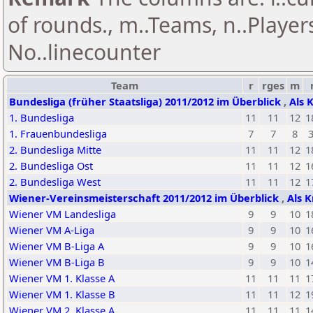
of rounds., m..Teams, n..Playe
No..linecounter
Team
r
rges
m
Bundesliga (früher Staatsliga) 2011/2012 im Überblick
,
Als 
1. Bundesliga
11
11
12
1
1. Frauenbundesliga
7
7
8
2. Bundesliga Mitte
11
11
12
1
2. Bundesliga Ost
11
11
12
1
2. Bundesliga West
11
11
12
1
Wiener-Vereinsmeisterschaft 2011/2012 im Überblick
,
Als K
Wiener VM Landesliga
9
9
10
1
Wiener VM A-Liga
9
9
10
1
Wiener VM B-Liga A
9
9
10
1
Wiener VM B-Liga B
9
9
10
1
Wiener VM 1. Klasse A
11
11
11
1
Wiener VM 1. Klasse B
11
11
12
1
Wiener VM 2. Klasse A
11
11
11
1