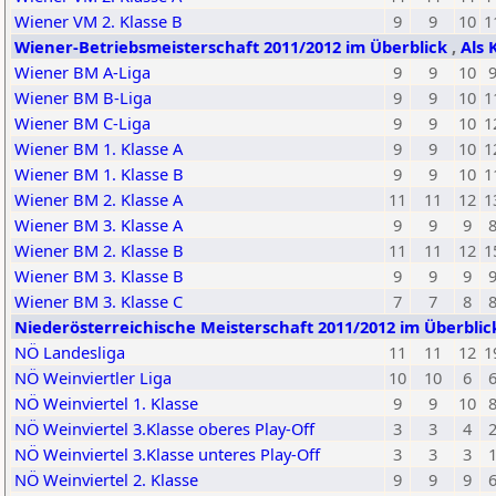
Wiener VM 2. Klasse B
9
9
10
1
Wiener-Betriebsmeisterschaft 2011/2012 im Überblick
,
Als 
Wiener BM A-Liga
9
9
10
Wiener BM B-Liga
9
9
10
1
Wiener BM C-Liga
9
9
10
1
Wiener BM 1. Klasse A
9
9
10
1
Wiener BM 1. Klasse B
9
9
10
1
Wiener BM 2. Klasse A
11
11
12
1
Wiener BM 3. Klasse A
9
9
9
Wiener BM 2. Klasse B
11
11
12
1
Wiener BM 3. Klasse B
9
9
9
Wiener BM 3. Klasse C
7
7
8
Niederösterreichische Meisterschaft 2011/2012 im Überbli
NÖ Landesliga
11
11
12
1
NÖ Weinviertler Liga
10
10
6
NÖ Weinviertel 1. Klasse
9
9
10
NÖ Weinviertel 3.Klasse oberes Play-Off
3
3
4
NÖ Weinviertel 3.Klasse unteres Play-Off
3
3
3
NÖ Weinviertel 2. Klasse
9
9
9