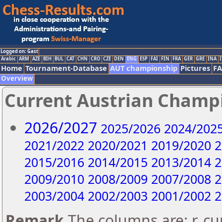
Logged on: Gast
Arabic
ARM
AZE
BIH
BUL
CAT
CHN
CRO
CZE
DEN
ENG
ESP
FAI
FIN
FRA
GER
GRE
INA
I
Home
Tournament-Database
AUT championship
Pictures
F
Overview
Current Austrian Champ
2026/2027
2025/2026
2024/202
2021/2022
2020/2021
2019/2020
2
2015/2016
2014/2015
2013/2014
2
2009/2010
2008/2009
2007/2008
2
2003/2004
2002/2003
2001/2002
2
Remark
The columns are: r..c