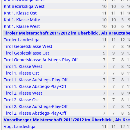
Knt Bezirksliga West
10
10
6
1
Knt 1. Klasse Ost
11
11
11
1
Knt 1. Klasse Mitte
10
10
5
Knt 1. Klasse West
10
10
6
1
Tiroler Meisterschaft 2011/2012 im Überblick
,
Als Kreuztabe
Tiroler Landesliga
11
11
12
1
Tirol Gebietsklasse West
7
7
8
1
Tirol Gebietsklasse Ost
9
9
9
1
Tirol Gebietsklasse Aufstiegs-Play-Off
7
7
8
1
Tirol 1. Klasse West
7
7
8
1
Tirol 1. Klasse Ost
7
7
8
1
Tirol 1. Klasse Aufstiegs-Play-Off
7
7
8
1
Tirol 1. Klasse Abstiegs-Play-Off
7
7
7
1
Tirol 2. Klasse West
7
7
8
1
Tirol 2. Klasse Ost
7
7
8
1
Tirol 2. Klasse Aufstiegs-Play-Off
7
7
8
1
Tirol 2. Klasse Abstiegs-Play-Off
7
7
8
Vorarlberger Meisterschaft 2011/2012 im Überblick
,
Als Kr
Vbg. Landesliga
11
11
12
1