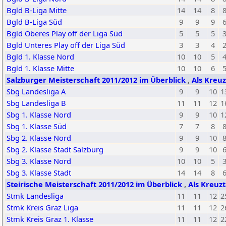
Bgld B-Liga Mitte
14
14
8
Bgld B-Liga Süd
9
9
9
Bgld Oberes Play off der Liga Süd
5
5
5
Bgld Unteres Play off der Liga Süd
3
3
4
Bgld 1. Klasse Nord
10
10
5
Bgld 1. Klasse Mitte
10
10
6
Salzburger Meisterschaft 2011/2012 im Überblick
,
Als Kreuz
Sbg Landesliga A
9
9
10
1
Sbg Landesliga B
11
11
12
1
Sbg 1. Klasse Nord
9
9
10
1
Sbg 1. Klasse Süd
7
7
8
Sbg 2. Klasse Nord
9
9
10
Sbg 2. Klasse Stadt Salzburg
9
9
10
Sbg 3. Klasse Nord
10
10
5
Sbg 3. Klasse Stadt
14
14
8
Steirische Meisterschaft 2011/2012 im Überblick
,
Als Kreuzt
Stmk Landesliga
11
11
12
2
Stmk Kreis Graz Liga
11
11
12
2
Stmk Kreis Graz 1. Klasse
11
11
12
2