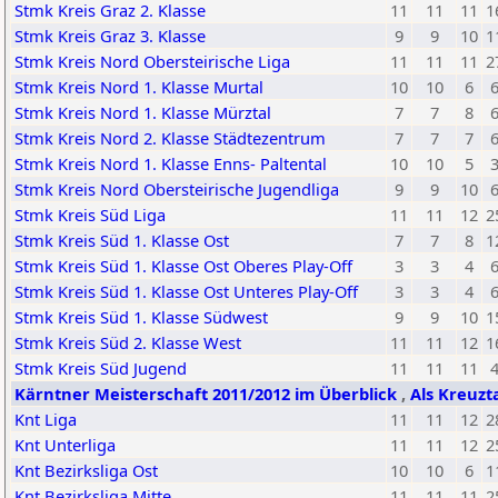
Stmk Kreis Graz 2. Klasse
11
11
11
1
Stmk Kreis Graz 3. Klasse
9
9
10
1
Stmk Kreis Nord Obersteirische Liga
11
11
11
2
Stmk Kreis Nord 1. Klasse Murtal
10
10
6
Stmk Kreis Nord 1. Klasse Mürztal
7
7
8
Stmk Kreis Nord 2. Klasse Städtezentrum
7
7
7
Stmk Kreis Nord 1. Klasse Enns- Paltental
10
10
5
Stmk Kreis Nord Obersteirische Jugendliga
9
9
10
Stmk Kreis Süd Liga
11
11
12
2
Stmk Kreis Süd 1. Klasse Ost
7
7
8
1
Stmk Kreis Süd 1. Klasse Ost Oberes Play-Off
3
3
4
Stmk Kreis Süd 1. Klasse Ost Unteres Play-Off
3
3
4
Stmk Kreis Süd 1. Klasse Südwest
9
9
10
1
Stmk Kreis Süd 2. Klasse West
11
11
12
1
Stmk Kreis Süd Jugend
11
11
11
Kärntner Meisterschaft 2011/2012 im Überblick
,
Als Kreuzt
Knt Liga
11
11
12
2
Knt Unterliga
11
11
12
2
Knt Bezirksliga Ost
10
10
6
1
Knt Bezirksliga Mitte
11
11
11
2