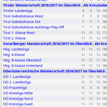
Tiroler Meisterschaft 2016/2017 im Überblick
,
Als Kreuztabe
Tiroler Landesliga
9
9
10
14
Tirol Gebietsklasse West
7
7
8
10
Tirol Gebietsklasse Ost
7
7
7
90
Tirol Gebietsklasse Aufstiegs-Play-Off
7
7
8
10
Tirol 1. Klasse West
11
11
12
17
Tirol 2. Klasse
11
11
12
17
Vorarlberger Meisterschaft 2016/2017 im Überblick
,
Als Kr
Vbg. Landesliga
11
11
12
18
Vbg. A-klasse
11
11
12
18
Vbg. B-klasse Oberland
11
11
11
16
Vbg. B-klasse Unterland
11
11
12
18
Oberösterreichische Meisterschaft 2016/2017 im Überblick
OÖ 1. Landesliga
11
11
12
19
OÖ 2. Landesliga
11
11
12
19
OÖ Frauenliga
5
5
6
36
OÖ Kreisliga Mitte
11
11
12
12
OÖ Kreisliga Nord
11
11
12
13
OÖ Kreisliga Sued
11
11
12
14