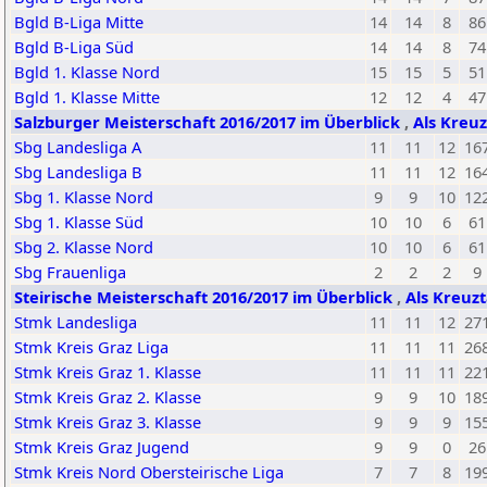
Bgld B-Liga Mitte
14
14
8
86
Bgld B-Liga Süd
14
14
8
74
Bgld 1. Klasse Nord
15
15
5
51
Bgld 1. Klasse Mitte
12
12
4
47
Salzburger Meisterschaft 2016/2017 im Überblick
,
Als Kreuz
Sbg Landesliga A
11
11
12
16
Sbg Landesliga B
11
11
12
16
Sbg 1. Klasse Nord
9
9
10
12
Sbg 1. Klasse Süd
10
10
6
61
Sbg 2. Klasse Nord
10
10
6
61
Sbg Frauenliga
2
2
2
9
Steirische Meisterschaft 2016/2017 im Überblick
,
Als Kreuzt
Stmk Landesliga
11
11
12
27
Stmk Kreis Graz Liga
11
11
11
26
Stmk Kreis Graz 1. Klasse
11
11
11
22
Stmk Kreis Graz 2. Klasse
9
9
10
18
Stmk Kreis Graz 3. Klasse
9
9
9
15
Stmk Kreis Graz Jugend
9
9
0
26
Stmk Kreis Nord Obersteirische Liga
7
7
8
19