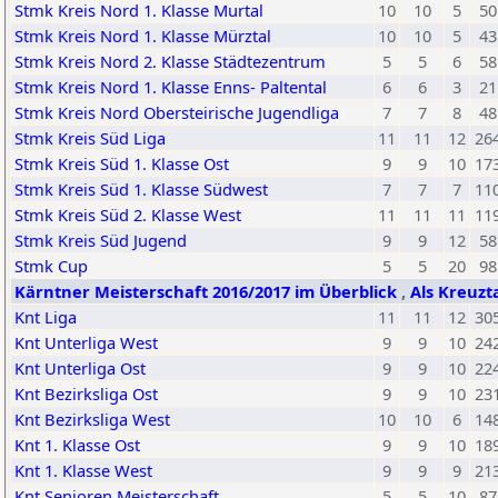
Stmk Kreis Nord 1. Klasse Murtal
10
10
5
50
Stmk Kreis Nord 1. Klasse Mürztal
10
10
5
43
Stmk Kreis Nord 2. Klasse Städtezentrum
5
5
6
58
Stmk Kreis Nord 1. Klasse Enns- Paltental
6
6
3
21
Stmk Kreis Nord Obersteirische Jugendliga
7
7
8
48
Stmk Kreis Süd Liga
11
11
12
26
Stmk Kreis Süd 1. Klasse Ost
9
9
10
17
Stmk Kreis Süd 1. Klasse Südwest
7
7
7
11
Stmk Kreis Süd 2. Klasse West
11
11
11
11
Stmk Kreis Süd Jugend
9
9
12
58
Stmk Cup
5
5
20
98
Kärntner Meisterschaft 2016/2017 im Überblick
,
Als Kreuzt
Knt Liga
11
11
12
30
Knt Unterliga West
9
9
10
24
Knt Unterliga Ost
9
9
10
22
Knt Bezirksliga Ost
9
9
10
23
Knt Bezirksliga West
10
10
6
14
Knt 1. Klasse Ost
9
9
10
18
Knt 1. Klasse West
9
9
9
21
Knt Senioren Meisterschaft
5
5
10
87