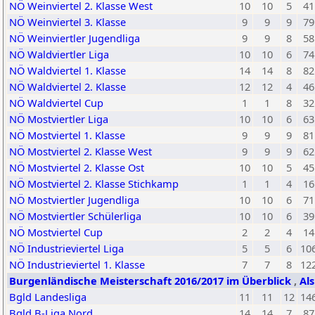
NÖ Weinviertel 2. Klasse West
10
10
5
41
NÖ Weinviertel 3. Klasse
9
9
9
79
NÖ Weinviertler Jugendliga
9
9
8
58
NÖ Waldviertler Liga
10
10
6
74
NÖ Waldviertel 1. Klasse
14
14
8
82
NÖ Waldviertel 2. Klasse
12
12
4
46
NÖ Waldviertel Cup
1
1
8
32
NÖ Mostviertler Liga
10
10
6
63
NÖ Mostviertel 1. Klasse
9
9
9
81
NÖ Mostviertel 2. Klasse West
9
9
9
62
NÖ Mostviertel 2. Klasse Ost
10
10
5
45
NÖ Mostviertel 2. Klasse Stichkamp
1
1
4
16
NÖ Mostviertler Jugendliga
10
10
6
71
NÖ Mostviertler Schülerliga
10
10
6
39
NÖ Mostviertel Cup
2
2
4
14
NÖ Industrieviertel Liga
5
5
6
10
NÖ Industrieviertel 1. Klasse
7
7
8
12
Burgenländische Meisterschaft 2016/2017 im Überblick
,
Al
Bgld Landesliga
11
11
12
14
Bgld B-Liga Nord
14
14
7
87