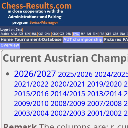
Logged on: Gast
Arabic
ARM
AZE
BIH
BUL
CAT
CHN
CRO
CZE
DEN
ENG
ESP
FAI
FIN
FRA
GER
GRE
INA
I
Home
Tournament-Database
AUT championship
Pictures
F
Overview
Current Austrian Champ
2026/2027
2025/2026
2024/202
2021/2022
2020/2021
2019/2020
2
2015/2016
2014/2015
2013/2014
2
2009/2010
2008/2009
2007/2008
2
2003/2004
2002/2003
2001/2002
2
Remark
The columns are: r..c