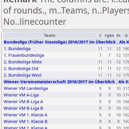
of rounds., m..Teams, n..Playe
No..linecounter
Team
r
rges
m
n
Bundesliga (früher Staatsliga) 2016/2017 im Überblick
,
Als 
1. Bundesliga
11
11
12
18
1. Frauenbundesliga
7
7
12
13
2. Bundesliga Mitte
11
11
12
17
2. Bundesliga Ost
11
11
12
17
2. Bundesliga West
11
11
12
17
Wiener-Vereinsmeisterschaft 2016/2017 im Überblick
,
Als K
Wiener VM Landesliga
9
9
10
21
Wiener VM A-Liga
9
9
10
17
Wiener VM B-Liga A
9
9
10
16
Wiener VM B-Liga B
9
9
10
15
Wiener VM 1. Klasse A
9
9
10
16
Wiener VM 1. Klasse B
9
9
9
14
Wiener VM 2. Klasse A
9
9
10
10