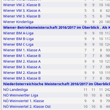
Wiener VM 2. Klasse B
9
9
10
14
Wiener VM 3. Klasse A
5
5
6
62
Wiener VM 3. Klasse B
5
5
6
74
Wiener Kinderliga
9
9
20
18
Wiener-Betriebsmeisterschaft 2016/2017 im Überblick
,
Als 
Wiener BM A-Liga
9
9
10
11
Wiener BM B-Liga
9
9
10
11
Wiener BM C-Liga
9
9
10
12
Wiener BM 1. Klasse A
7
7
8
93
Wiener BM 1. Klasse B
7
7
8
98
Wiener BM 2. Klasse A
9
9
10
12
Wiener BM 3. Klasse A
7
7
7
69
Wiener BM 2. Klasse B
9
9
10
11
Wiener BM 3. Klasse B
7
7
8
90
Niederösterreichische Meisterschaft 2016/2017 im Überbli
NÖ Landesliga
11
11
11
24
NÖ Weinviertler Liga
10
10
6
63
NÖ Weinviertel 1. Klasse
9
9
9
79
NÖ Weinviertel 2. Klasse Ost
10
10
6
44