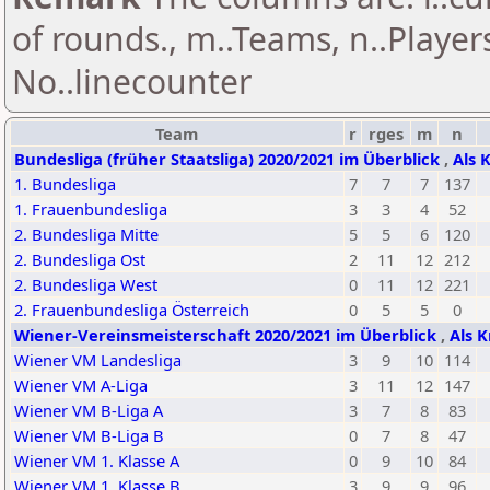
of rounds., m..Teams, n..Playe
No..linecounter
Team
r
rges
m
n
Bundesliga (früher Staatsliga) 2020/2021 im Überblick
,
Als 
1. Bundesliga
7
7
7
137
1. Frauenbundesliga
3
3
4
52
2. Bundesliga Mitte
5
5
6
120
2. Bundesliga Ost
2
11
12
212
2. Bundesliga West
0
11
12
221
2. Frauenbundesliga Österreich
0
5
5
0
Wiener-Vereinsmeisterschaft 2020/2021 im Überblick
,
Als K
Wiener VM Landesliga
3
9
10
114
Wiener VM A-Liga
3
11
12
147
Wiener VM B-Liga A
3
7
8
83
Wiener VM B-Liga B
0
7
8
47
Wiener VM 1. Klasse A
0
9
10
84
Wiener VM 1. Klasse B
3
9
9
96