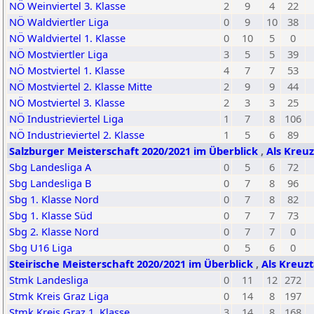
NÖ Weinviertel 3. Klasse
2
9
4
22
NÖ Waldviertler Liga
0
9
10
38
NÖ Waldviertel 1. Klasse
0
10
5
0
NÖ Mostviertler Liga
3
5
5
39
NÖ Mostviertel 1. Klasse
4
7
7
53
NÖ Mostviertel 2. Klasse Mitte
2
9
9
44
NÖ Mostviertel 3. Klasse
2
3
3
25
NÖ Industrieviertel Liga
1
7
8
106
NÖ Industrieviertel 2. Klasse
1
5
6
89
Salzburger Meisterschaft 2020/2021 im Überblick
,
Als Kreuz
Sbg Landesliga A
0
5
6
72
Sbg Landesliga B
0
7
8
96
Sbg 1. Klasse Nord
0
7
8
82
Sbg 1. Klasse Süd
0
7
7
73
Sbg 2. Klasse Nord
0
7
7
0
Sbg U16 Liga
0
5
6
0
Steirische Meisterschaft 2020/2021 im Überblick
,
Als Kreuzt
Stmk Landesliga
0
11
12
272
Stmk Kreis Graz Liga
0
14
8
197
Stmk Kreis Graz 1. Klasse
3
14
8
168