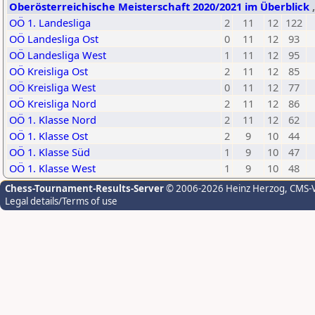
Oberösterreichische Meisterschaft 2020/2021 im Überblick
OÖ 1. Landesliga
2
11
12
122
OÖ Landesliga Ost
0
11
12
93
OÖ Landesliga West
1
11
12
95
OÖ Kreisliga Ost
2
11
12
85
OÖ Kreisliga West
0
11
12
77
OÖ Kreisliga Nord
2
11
12
86
OÖ 1. Klasse Nord
2
11
12
62
OÖ 1. Klasse Ost
2
9
10
44
OÖ 1. Klasse Süd
1
9
10
47
OÖ 1. Klasse West
1
9
10
48
Chess-Tournament-Results-Server
© 2006-2026 Heinz Herzog
, CMS-
Legal details/Terms of use