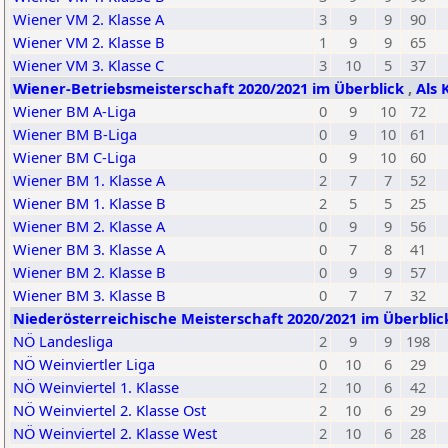
Wiener VM 2. Klasse A
3
9
9
90
Wiener VM 2. Klasse B
1
9
9
65
Wiener VM 3. Klasse C
3
10
5
37
Wiener-Betriebsmeisterschaft 2020/2021 im Überblick
,
Als 
Wiener BM A-Liga
0
9
10
72
Wiener BM B-Liga
0
9
10
61
Wiener BM C-Liga
0
9
10
60
Wiener BM 1. Klasse A
2
7
7
52
Wiener BM 1. Klasse B
2
5
5
25
Wiener BM 2. Klasse A
0
9
9
56
Wiener BM 3. Klasse A
0
7
8
41
Wiener BM 2. Klasse B
0
9
9
57
Wiener BM 3. Klasse B
0
7
7
32
Niederösterreichische Meisterschaft 2020/2021 im Überbli
NÖ Landesliga
2
9
9
198
NÖ Weinviertler Liga
0
10
6
29
NÖ Weinviertel 1. Klasse
2
10
6
42
NÖ Weinviertel 2. Klasse Ost
2
10
6
29
NÖ Weinviertel 2. Klasse West
2
10
6
28