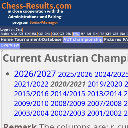
Logged on: Gast
Arabic
ARM
AZE
BIH
BUL
CAT
CHN
CRO
CZE
DEN
ENG
ESP
FAI
FIN
FRA
GER
GRE
INA
I
Home
Tournament-Database
AUT championship
Pictures
F
Overview
Current Austrian Champ
2026/2027
2025/2026
2024/202
2021/2022
2020/2021
2019/2020
2
2015/2016
2014/2015
2013/2014
2
2009/2010
2008/2009
2007/2008
2
2003/2004
2002/2003
2001/2002
2
Remark
The columns are: r..c