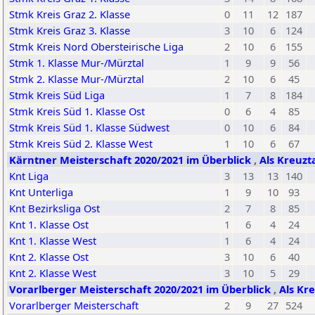
Stmk Kreis Graz 2. Klasse
0
11
12
187
Stmk Kreis Graz 3. Klasse
3
10
6
124
Stmk Kreis Nord Obersteirische Liga
2
10
6
155
Stmk 1. Klasse Mur-/Mürztal
1
9
9
56
Stmk 2. Klasse Mur-/Mürztal
2
10
6
45
Stmk Kreis Süd Liga
1
7
8
184
Stmk Kreis Süd 1. Klasse Ost
0
6
4
85
Stmk Kreis Süd 1. Klasse Südwest
0
10
6
84
Stmk Kreis Süd 2. Klasse West
1
10
6
67
Kärntner Meisterschaft 2020/2021 im Überblick
,
Als Kreuzt
Knt Liga
3
13
13
140
Knt Unterliga
1
9
10
93
Knt Bezirksliga Ost
2
7
8
85
Knt 1. Klasse Ost
1
6
4
24
Knt 1. Klasse West
1
6
4
24
Knt 2. Klasse Ost
3
10
6
40
Knt 2. Klasse West
3
10
5
29
Vorarlberger Meisterschaft 2020/2021 im Überblick
,
Als Kr
Vorarlberger Meisterschaft
2
9
27
524