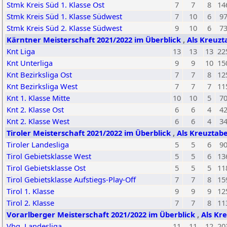
Stmk Kreis Süd 1. Klasse Ost
7
7
8
14
Stmk Kreis Süd 1. Klasse Südwest
7
10
6
9
Stmk Kreis Süd 2. Klasse Südwest
9
10
6
7
Kärntner Meisterschaft 2021/2022 im Überblick
,
Als Kreuzt
Knt Liga
13
13
13
22
Knt Unterliga
9
9
10
15
Knt Bezirksliga Ost
7
7
8
12
Knt Bezirksliga West
7
7
7
11
Knt 1. Klasse Mitte
10
10
5
7
Knt 2. Klasse Ost
6
6
4
4
Knt 2. Klasse West
6
6
4
3
Tiroler Meisterschaft 2021/2022 im Überblick
,
Als Kreuztabe
Tiroler Landesliga
5
5
6
9
Tirol Gebietsklasse West
5
5
6
13
Tirol Gebietsklasse Ost
5
5
5
11
Tirol Gebietsklasse Aufstiegs-Play-Off
7
7
8
15
Tirol 1. Klasse
9
9
9
12
Tirol 2. Klasse
7
7
8
11
Vorarlberger Meisterschaft 2021/2022 im Überblick
,
Als Kr
Vbg. Landesliga
11
11
12
20