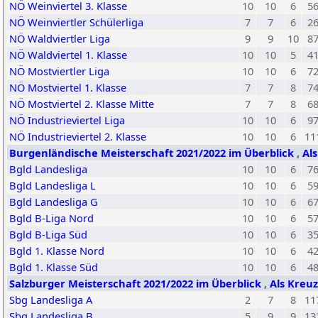
NÖ Weinviertel 3. Klasse
10
10
6
5
NÖ Weinviertler Schülerliga
7
7
6
2
NÖ Waldviertler Liga
9
9
10
8
NÖ Waldviertel 1. Klasse
10
10
5
4
NÖ Mostviertler Liga
10
10
6
7
NÖ Mostviertel 1. Klasse
7
7
8
7
NÖ Mostviertel 2. Klasse Mitte
7
7
8
6
NÖ Industrieviertel Liga
10
10
6
9
NÖ Industrieviertel 2. Klasse
10
10
6
11
Burgenländische Meisterschaft 2021/2022 im Überblick
,
Al
Bgld Landesliga
10
10
6
7
Bgld Landesliga L
10
10
6
5
Bgld Landesliga G
10
10
6
6
Bgld B-Liga Nord
10
10
6
5
Bgld B-Liga Süd
10
10
6
3
Bgld 1. Klasse Nord
10
10
6
4
Bgld 1. Klasse Süd
10
10
6
4
Salzburger Meisterschaft 2021/2022 im Überblick
,
Als Kreuz
Sbg Landesliga A
2
7
8
11
Sbg Landesliga B
5
9
9
13