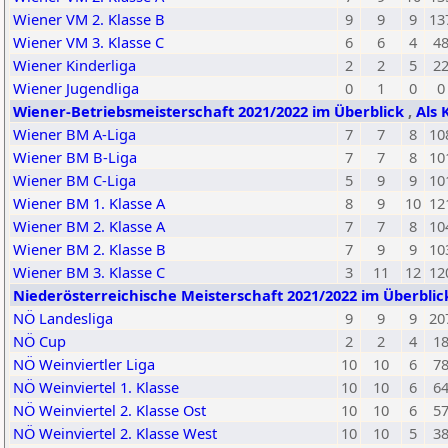
Wiener VM 2. Klasse B
9
9
9
13
Wiener VM 3. Klasse C
6
6
4
4
Wiener Kinderliga
2
2
5
2
Wiener Jugendliga
0
1
0
0
Wiener-Betriebsmeisterschaft 2021/2022 im Überblick
,
Als 
Wiener BM A-Liga
7
7
8
10
Wiener BM B-Liga
7
7
8
10
Wiener BM C-Liga
5
9
9
10
Wiener BM 1. Klasse A
8
9
10
12
Wiener BM 2. Klasse A
7
7
8
10
Wiener BM 2. Klasse B
7
9
9
10
Wiener BM 3. Klasse C
3
11
12
12
Niederösterreichische Meisterschaft 2021/2022 im Überbli
NÖ Landesliga
9
9
9
20
NÖ Cup
2
2
4
1
NÖ Weinviertler Liga
10
10
6
7
NÖ Weinviertel 1. Klasse
10
10
6
6
NÖ Weinviertel 2. Klasse Ost
10
10
6
5
NÖ Weinviertel 2. Klasse West
10
10
5
3