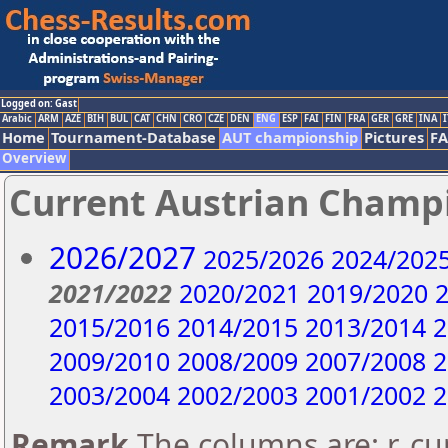
Logged on: Gast
Arabic
ARM
AZE
BIH
BUL
CAT
CHN
CRO
CZE
DEN
ENG
ESP
FAI
FIN
FRA
GER
GRE
INA
I
Home
Tournament-Database
AUT championship
Pictures
F
Overview
Current Austrian Champ
2026/2027
2025/2026
2024/202
2021/2022
2020/2021
2019/2020
2
2015/2016
2014/2015
2013/2014
2
2009/2010
2008/2009
2007/2008
2
2003/2004
2002/2003
2001/2002
2
Remark
The columns are: r..c