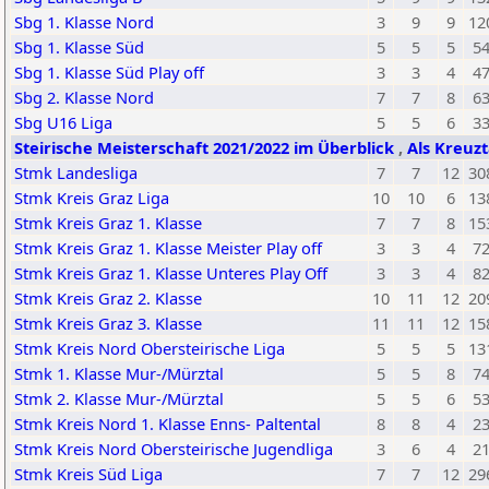
Sbg 1. Klasse Nord
3
9
9
12
Sbg 1. Klasse Süd
5
5
5
5
Sbg 1. Klasse Süd Play off
3
3
4
4
Sbg 2. Klasse Nord
7
7
8
6
Sbg U16 Liga
5
5
6
3
Steirische Meisterschaft 2021/2022 im Überblick
,
Als Kreuzt
Stmk Landesliga
7
7
12
30
Stmk Kreis Graz Liga
10
10
6
13
Stmk Kreis Graz 1. Klasse
7
7
8
15
Stmk Kreis Graz 1. Klasse Meister Play off
3
3
4
7
Stmk Kreis Graz 1. Klasse Unteres Play Off
3
3
4
8
Stmk Kreis Graz 2. Klasse
10
11
12
20
Stmk Kreis Graz 3. Klasse
11
11
12
15
Stmk Kreis Nord Obersteirische Liga
5
5
5
13
Stmk 1. Klasse Mur-/Mürztal
5
5
8
7
Stmk 2. Klasse Mur-/Mürztal
5
5
6
5
Stmk Kreis Nord 1. Klasse Enns- Paltental
8
8
4
2
Stmk Kreis Nord Obersteirische Jugendliga
3
6
4
2
Stmk Kreis Süd Liga
7
7
12
29