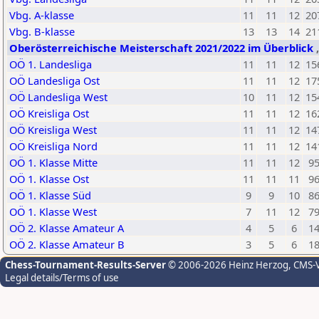
Vbg. A-klasse
11
11
12
20
Vbg. B-klasse
13
13
14
21
Oberösterreichische Meisterschaft 2021/2022 im Überblick
OÖ 1. Landesliga
11
11
12
15
OÖ Landesliga Ost
11
11
12
17
OÖ Landesliga West
10
11
12
15
OÖ Kreisliga Ost
11
11
12
16
OÖ Kreisliga West
11
11
12
14
OÖ Kreisliga Nord
11
11
12
14
OÖ 1. Klasse Mitte
11
11
12
9
OÖ 1. Klasse Ost
11
11
11
9
OÖ 1. Klasse Süd
9
9
10
8
OÖ 1. Klasse West
7
11
12
7
OÖ 2. Klasse Amateur A
4
5
6
1
OÖ 2. Klasse Amateur B
3
5
6
1
Chess-Tournament-Results-Server
© 2006-2026 Heinz Herzog
, CMS-
Legal details/Terms of use