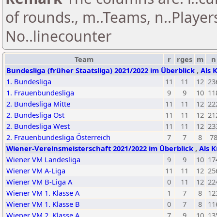
of rounds., m..Teams, n..Playe
No..linecounter
Team
r
rges
m
n
Bundesliga (früher Staatsliga) 2021/2022 im Überblick
,
Als 
1. Bundesliga
11
11
12
23
1. Frauenbundesliga
9
9
10
11
2. Bundesliga Mitte
11
11
12
22
2. Bundesliga Ost
11
11
12
21
2. Bundesliga West
11
11
12
23
2. Frauenbundesliga Österreich
7
7
8
7
Wiener-Vereinsmeisterschaft 2021/2022 im Überblick
,
Als K
Wiener VM Landesliga
9
9
10
17
Wiener VM A-Liga
11
11
12
25
Wiener VM B-Liga A
0
11
12
22
Wiener VM 1. Klasse A
1
7
8
12
Wiener VM 1. Klasse B
0
7
8
11
Wiener VM 2. Klasse A
7
9
10
13