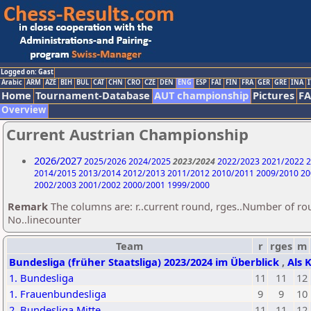
Logged on: Gast
Arabic
ARM
AZE
BIH
BUL
CAT
CHN
CRO
CZE
DEN
ENG
ESP
FAI
FIN
FRA
GER
GRE
INA
I
Home
Tournament-Database
AUT championship
Pictures
F
Overview
Current Austrian Championship
2026/2027
2025/2026
2024/2025
2023/2024
2022/2023
2021/2022
2
2014/2015
2013/2014
2012/2013
2011/2012
2010/2011
2009/2010
20
2002/2003
2001/2002
2000/2001
1999/2000
Remark
The columns are: r..current round, rges..Number of ro
No..linecounter
Team
r
rges
m
Bundesliga (früher Staatsliga) 2023/2024 im Überblick
,
Als 
1. Bundesliga
11
11
12
1. Frauenbundesliga
9
9
10
2. Bundesliga Mitte
11
11
12