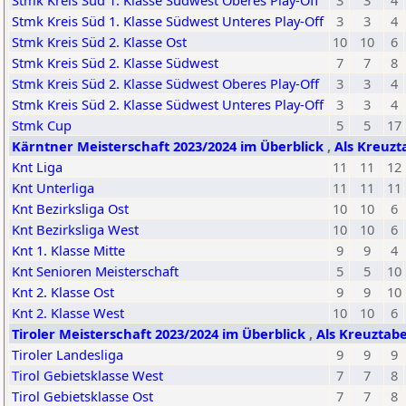
Stmk Kreis Süd 1. Klasse Südwest Oberes Play-Off
3
3
4
Stmk Kreis Süd 1. Klasse Südwest Unteres Play-Off
3
3
4
Stmk Kreis Süd 2. Klasse Ost
10
10
6
Stmk Kreis Süd 2. Klasse Südwest
7
7
8
Stmk Kreis Süd 2. Klasse Südwest Oberes Play-Off
3
3
4
Stmk Kreis Süd 2. Klasse Südwest Unteres Play-Off
3
3
4
Stmk Cup
5
5
17
Kärntner Meisterschaft 2023/2024 im Überblick
,
Als Kreuzt
Knt Liga
11
11
12
Knt Unterliga
11
11
11
Knt Bezirksliga Ost
10
10
6
Knt Bezirksliga West
10
10
6
Knt 1. Klasse Mitte
9
9
4
Knt Senioren Meisterschaft
5
5
10
Knt 2. Klasse Ost
9
9
10
Knt 2. Klasse West
10
10
6
Tiroler Meisterschaft 2023/2024 im Überblick
,
Als Kreuztabe
Tiroler Landesliga
9
9
9
Tirol Gebietsklasse West
7
7
8
Tirol Gebietsklasse Ost
7
7
8