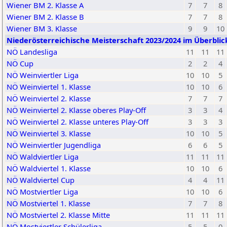
Wiener BM 2. Klasse A
7
7
8
Wiener BM 2. Klasse B
7
7
8
Wiener BM 3. Klasse
9
9
10
Niederösterreichische Meisterschaft 2023/2024 im Überbli
NÖ Landesliga
11
11
11
NÖ Cup
2
2
4
NÖ Weinviertler Liga
10
10
5
NÖ Weinviertel 1. Klasse
10
10
6
NÖ Weinviertel 2. Klasse
7
7
7
NÖ Weinviertel 2. Klasse oberes Play-Off
3
3
4
NÖ Weinviertel 2. Klasse unteres Play-Off
3
3
3
NÖ Weinviertel 3. Klasse
10
10
5
NÖ Weinviertler Jugendliga
6
6
5
NÖ Waldviertler Liga
11
11
11
NÖ Waldviertel 1. Klasse
10
10
6
NÖ Waldviertel Cup
4
4
11
NÖ Mostviertler Liga
10
10
6
NÖ Mostviertel 1. Klasse
7
7
8
NÖ Mostviertel 2. Klasse Mitte
11
11
11
NÖ Mostviertler Schülerliga
5
5
0