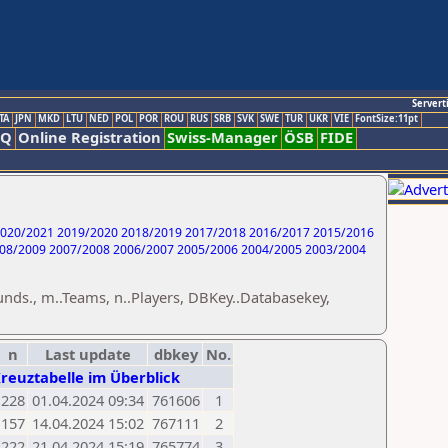
Servert
TA
JPN
MKD
LTU
NED
POL
POR
ROU
RUS
SRB
SVK
SWE
TUR
UKR
VIE
FontSize:11pt
AQ
Online Registration
Swiss-Manager
ÖSB
FIDE
020/2021
2019/2020
2018/2019
2017/2018
2016/2017
2015/2016
08/2009
2007/2008
2006/2007
2005/2006
2004/2005
2003/2004
unds., m..Teams, n..Players, DBKey..Databasekey,
n
Last update
dbkey
No.
Kreuztabelle im Überblick
228
01.04.2024 09:34
761606
1
157
14.04.2024 15:02
767111
2
222
21.04.2024 15:19
765774
3