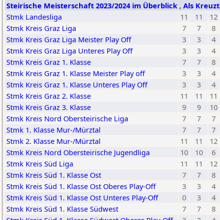
Steirische Meisterschaft 2023/2024 im Überblick
,
Als Kreuzt
Stmk Landesliga
11
11
12
Stmk Kreis Graz Liga
7
7
8
Stmk Kreis Graz Liga Meister Play Off
3
3
4
Stmk Kreis Graz Liga Unteres Play Off
3
3
4
Stmk Kreis Graz 1. Klasse
7
7
8
Stmk Kreis Graz 1. Klasse Meister Play off
3
3
4
Stmk Kreis Graz 1. Klasse Unteres Play Off
3
3
4
Stmk Kreis Graz 2. Klasse
11
11
11
Stmk Kreis Graz 3. Klasse
9
9
10
Stmk Kreis Nord Obersteirische Liga
7
7
7
Stmk 1. Klasse Mur-/Mürztal
7
7
7
Stmk 2. Klasse Mur-/Mürztal
11
11
12
Stmk Kreis Nord Obersteirische Jugendliga
10
10
6
Stmk Kreis Süd Liga
11
11
12
Stmk Kreis Süd 1. Klasse Ost
7
7
8
Stmk Kreis Süd 1. Klasse Ost Oberes Play-Off
3
3
4
Stmk Kreis Süd 1. Klasse Ost Unteres Play-Off
0
3
4
Stmk Kreis Süd 1. Klasse Südwest
7
7
8