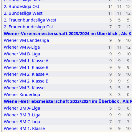
2. Bundesliga Ost
11
11
12
2. Bundesliga West
11
11
12
2. Frauenbundesliga West
5
5
5
2. Frauenbundesliga Ost
7
7
12
Wiener-Vereinsmeisterschaft 2023/2024 im Überblick
,
Als K
Wiener VM Landesliga
9
9
10
Wiener VM A-Liga
11
11
12
Wiener VM B-Liga
9
9
10
Wiener VM 1. Klasse A
9
9
9
Wiener VM 1. Klasse B
9
9
9
Wiener VM 2. Klasse A
9
9
10
Wiener VM 2. Klasse B
9
9
9
Wiener VM 3. Klasse
5
5
5
Wiener Kinderliga
3
3
0
Wiener-Betriebsmeisterschaft 2023/2024 im Überblick
,
Als 
Wiener BM A-Liga
5
5
6
Wiener BM B-Liga
9
9
10
Wiener BM C-Liga
7
7
7
Wiener BM 1. Klasse
9
9
10