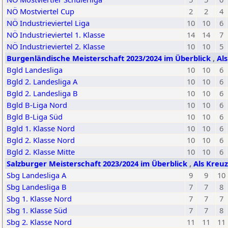
NÖ Mostviertel Cup
2
2
4
NÖ Industrieviertel Liga
10
10
6
NÖ Industrieviertel 1. Klasse
14
14
7
NÖ Industrieviertel 2. Klasse
10
10
5
Burgenländische Meisterschaft 2023/2024 im Überblick
,
Al
Bgld Landesliga
10
10
6
Bgld 2. Landesliga A
10
10
6
Bgld 2. Landesliga B
10
10
6
Bgld B-Liga Nord
10
10
6
Bgld B-Liga Süd
10
10
6
Bgld 1. Klasse Nord
10
10
6
Bgld 2. Klasse Nord
10
10
6
Bgld 2. Klasse Mitte
10
10
6
Salzburger Meisterschaft 2023/2024 im Überblick
,
Als Kreuz
Sbg Landesliga A
9
9
10
Sbg Landesliga B
7
7
8
Sbg 1. Klasse Nord
7
7
7
Sbg 1. Klasse Süd
7
7
8
Sbg 2. Klasse Nord
11
11
11