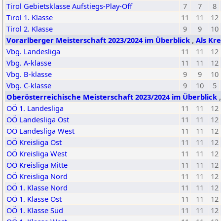
Tirol Gebietsklasse Aufstiegs-Play-Off
7
7
8
Tirol 1. Klasse
11
11
12
Tirol 2. Klasse
9
9
10
Vorarlberger Meisterschaft 2023/2024 im Überblick
,
Als Kr
Vbg. Landesliga
11
11
12
Vbg. A-klasse
11
11
12
Vbg. B-klasse
9
9
10
Vbg. C-klasse
9
10
5
Oberösterreichische Meisterschaft 2023/2024 im Überblick
OÖ 1. Landesliga
11
11
12
OÖ Landesliga Ost
11
11
12
OÖ Landesliga West
11
11
12
OÖ Kreisliga Ost
11
11
12
OÖ Kreisliga West
11
11
12
OÖ Kreisliga Mitte
11
11
12
OÖ Kreisliga Nord
11
11
12
OÖ 1. Klasse Nord
11
11
12
OÖ 1. Klasse Ost
11
11
12
OÖ 1. Klasse Süd
11
11
12