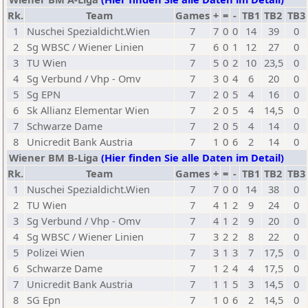
Rk.
Team
Games
+
=
-
TB1
TB2
TB3
1
Nuschei Spezialdicht.Wien
7
7
0
0
14
39
0
2
Sg WBSC / Wiener Linien
7
6
0
1
12
27
0
3
TU Wien
7
5
0
2
10
23,5
0
4
Sg Verbund / Vhp - Omv
7
3
0
4
6
20
0
5
Sg EPN
7
2
0
5
4
16
0
6
Sk Allianz Elementar Wien
7
2
0
5
4
14,5
0
7
Schwarze Dame
7
2
0
5
4
14
0
8
Unicredit Bank Austria
7
1
0
6
2
14
0
Wiener BM B-Liga
(Hier finden Sie alle Daten im Detail)
Rk.
Team
Games
+
=
-
TB1
TB2
TB3
1
Nuschei Spezialdicht.Wien
7
7
0
0
14
38
0
2
TU Wien
7
4
1
2
9
24
0
3
Sg Verbund / Vhp - Omv
7
4
1
2
9
20
0
4
Sg WBSC / Wiener Linien
7
3
2
2
8
22
0
5
Polizei Wien
7
3
1
3
7
17,5
0
6
Schwarze Dame
7
1
2
4
4
17,5
0
7
Unicredit Bank Austria
7
1
1
5
3
14,5
0
8
SG Epn
7
1
0
6
2
14,5
0