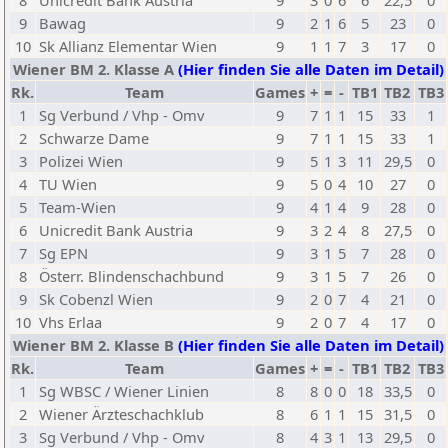
8
Unicredit Bank Austria
9
3
0
6
6
22,5
0
9
Bawag
9
2
1
6
5
23
0
10
Sk Allianz Elementar Wien
9
1
1
7
3
17
0
Wiener BM 2. Klasse A
(Hier finden Sie alle Daten im Detail)
Rk.
Team
Games
+
=
-
TB1
TB2
TB3
1
Sg Verbund / Vhp - Omv
9
7
1
1
15
33
1
2
Schwarze Dame
9
7
1
1
15
33
1
3
Polizei Wien
9
5
1
3
11
29,5
0
4
TU Wien
9
5
0
4
10
27
0
5
Team-Wien
9
4
1
4
9
28
0
6
Unicredit Bank Austria
9
3
2
4
8
27,5
0
7
Sg EPN
9
3
1
5
7
28
0
8
Österr. Blindenschachbund
9
3
1
5
7
26
0
9
Sk Cobenzl Wien
9
2
0
7
4
21
0
10
Vhs Erlaa
9
2
0
7
4
17
0
Wiener BM 2. Klasse B
(Hier finden Sie alle Daten im Detail)
Rk.
Team
Games
+
=
-
TB1
TB2
TB3
1
Sg WBSC / Wiener Linien
8
8
0
0
18
33,5
0
2
Wiener Ärzteschachklub
8
6
1
1
15
31,5
0
3
Sg Verbund / Vhp - Omv
8
4
3
1
13
29,5
0