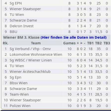
4
Sg EPN
8
3
1
4
9
25
0
5
Wiener Staatsoper
8
3
1
4
9
21
0
6
TU Wien
8
3
0
5
8
23
0
7
Schwarze Dame
8
2
2
4
8
21
0
8
Dekron Invest
8
1
3
4
7
20
0
9
BBU
8
0
1
7
3
11,5
0
Wiener BM 3. Klasse
(Hier finden Sie alle Daten im Detail)
Rk.
Team
Games
+
=
-
TB1
TB2
TB3
1
Sg Verbund / Vhp - Omv
10
8
0
2
18
35
0
2
Lokomotive Wohnservice Wien
10
6
1
3
15
35,5
0
3
Sg WBSC / Wiener Linien
10
6
0
4
14
34,5
0
4
TU Wien
10
5
2
3
14
31,5
0
5
Wiener Ärzteschachklub
10
5
1
4
13
33,5
0
6
Sg Epn
10
5
1
4
13
33
0
7
Bbsv Wien
10
3
4
3
12
30
0
8
Schwarze Dame
10
3
3
4
11
29
0
9
Team-Wien
10
4
1
5
11
28,5
0
10
Wiener Staatsoper
10
2
2
6
8
19,5
0
11
Polizei Wien
10
0
1
9
3
20
0