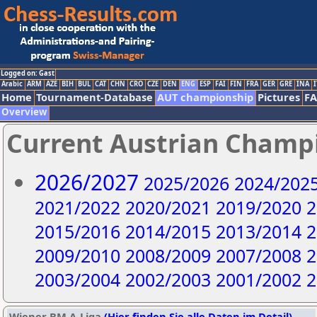
Logged on: Gast
Arabic
ARM
AZE
BIH
BUL
CAT
CHN
CRO
CZE
DEN
ENG
ESP
FAI
FIN
FRA
GER
GRE
INA
I
Home
Tournament-Database
AUT championship
Pictures
F
Overview
Current Austrian Champ
2026/2027
2025/2026
2024/202
2021/2022
2020/2021
2019/2020
2
2015/2016
2014/2015
2013/2014
2
2009/2010
2008/2009
2007/2008
2
2003/2004
2002/2003
2001/2002
2
Wiener BM A-Liga
(Hier finden Sie alle Daten im Detail)