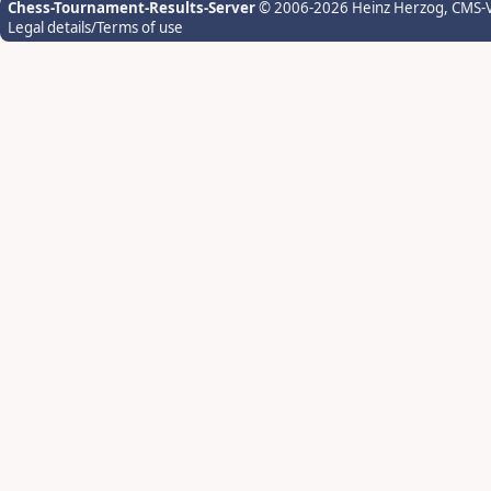
Chess-Tournament-Results-Server
© 2006-2026 Heinz Herzog
, CMS-
Legal details/Terms of use