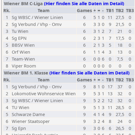
Wiener BM C-Liga
(Hier finden Sie alle Daten im Detail)
Rk.
Team
Games
+
=
-
TB1
TB2
TB3
1
Sg WBSC / Wiener Linien
6
5
1
0
11
27,5
0
2
Sg Verbund / Vhp - Omv
6
3
3
0
9
21,5
0
3
Tu Wien
6
3
1
2
7
21
0
4
Sg EPN
6
2
3
1
7
17,5
0
5
BBSV Wien
6
2
1
3
5
18
0
6
Orf Wien
6
1
1
4
3
13
0
7
Team-Wien
6
0
0
6
0
7,5
0
8
Viper Room
0
0
0
0
0
0
0
Wiener BM 1. Klasse
(Hier finden Sie alle Daten im Detail)
Rk.
Team
Games
+
=
-
TB1
TB2
TB3
1
Sg Verbund / Vhp - Omv
9
8
1
0
17
37
0
2
Lokomotive Wohnservice Wien
9
5
3
1
13
32
0
3
Sg WBSC / Wiener Linien
9
5
2
2
12
32
0
4
TU Wien
9
5
1
3
11
28,5
0
5
Schwarze Dame
9
4
1
4
9
27,5
0
6
Wiener Staatsoper
9
3
2
4
8
24
0
7
Sg Epn
9
3
0
6
6
26,5
0