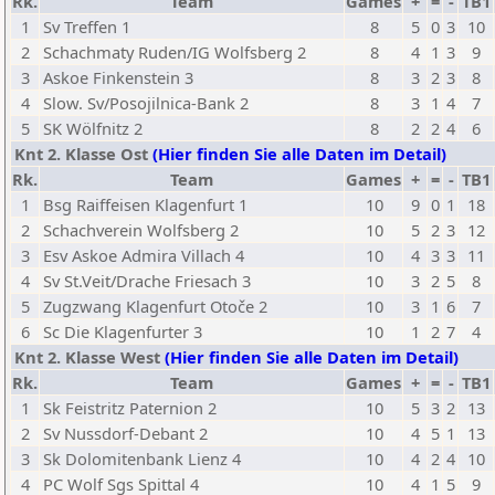
Rk.
Team
Games
+
=
-
TB1
1
Sv Treffen 1
8
5
0
3
10
2
Schachmaty Ruden/IG Wolfsberg 2
8
4
1
3
9
3
Askoe Finkenstein 3
8
3
2
3
8
4
Slow. Sv/Posojilnica-Bank 2
8
3
1
4
7
5
SK Wölfnitz 2
8
2
2
4
6
Knt 2. Klasse Ost
(Hier finden Sie alle Daten im Detail)
Rk.
Team
Games
+
=
-
TB1
1
Bsg Raiffeisen Klagenfurt 1
10
9
0
1
18
2
Schachverein Wolfsberg 2
10
5
2
3
12
3
Esv Askoe Admira Villach 4
10
4
3
3
11
4
Sv St.Veit/Drache Friesach 3
10
3
2
5
8
5
Zugzwang Klagenfurt Otoče 2
10
3
1
6
7
6
Sc Die Klagenfurter 3
10
1
2
7
4
Knt 2. Klasse West
(Hier finden Sie alle Daten im Detail)
Rk.
Team
Games
+
=
-
TB1
1
Sk Feistritz Paternion 2
10
5
3
2
13
2
Sv Nussdorf-Debant 2
10
4
5
1
13
3
Sk Dolomitenbank Lienz 4
10
4
2
4
10
4
PC Wolf Sgs Spittal 4
10
4
1
5
9