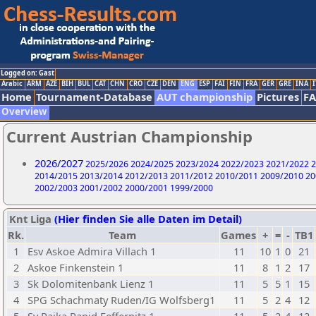
Logged on: Gast
Arabic
ARM
AZE
BIH
BUL
CAT
CHN
CRO
CZE
DEN
ENG
ESP
FAI
FIN
FRA
GER
GRE
INA
I
Home
Tournament-Database
AUT championship
Pictures
F
Overview
Current Austrian Championship
2026/2027
2025/2026
2024/2025
2023/2024
2022/2023
2021/2022
2
2014/2015
2013/2014
2012/2013
2011/2012
2010/2011
2009/2010
20
2002/2003
2001/2002
2000/2001
1999/2000
Knt Liga
(Hier finden Sie alle Daten im Detail)
Rk.
Team
Games
+
=
-
TB1
1
Esv Askoe Admira Villach 1
11
10
1
0
21
2
Askoe Finkenstein 1
11
8
1
2
17
3
Sk Dolomitenbank Lienz 1
11
5
5
1
15
4
SPG Schachmaty Ruden/IG Wolfsberg1
11
5
2
4
12