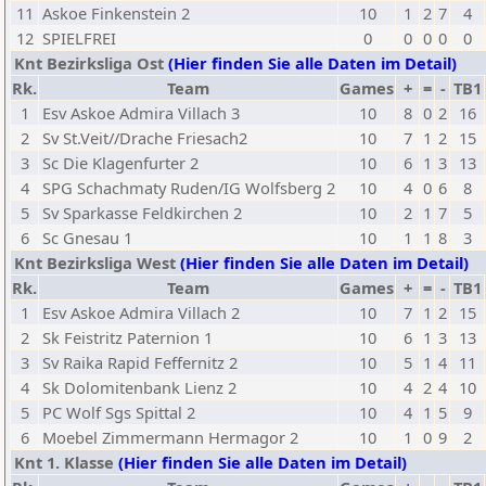
11
Askoe Finkenstein 2
10
1
2
7
4
12
SPIELFREI
0
0
0
0
0
Knt Bezirksliga Ost
(Hier finden Sie alle Daten im Detail)
Rk.
Team
Games
+
=
-
TB1
1
Esv Askoe Admira Villach 3
10
8
0
2
16
2
Sv St.Veit//Drache Friesach2
10
7
1
2
15
3
Sc Die Klagenfurter 2
10
6
1
3
13
4
SPG Schachmaty Ruden/IG Wolfsberg 2
10
4
0
6
8
5
Sv Sparkasse Feldkirchen 2
10
2
1
7
5
6
Sc Gnesau 1
10
1
1
8
3
Knt Bezirksliga West
(Hier finden Sie alle Daten im Detail)
Rk.
Team
Games
+
=
-
TB1
1
Esv Askoe Admira Villach 2
10
7
1
2
15
2
Sk Feistritz Paternion 1
10
6
1
3
13
3
Sv Raika Rapid Feffernitz 2
10
5
1
4
11
4
Sk Dolomitenbank Lienz 2
10
4
2
4
10
5
PC Wolf Sgs Spittal 2
10
4
1
5
9
6
Moebel Zimmermann Hermagor 2
10
1
0
9
2
Knt 1. Klasse
(Hier finden Sie alle Daten im Detail)