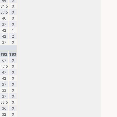
44
0
34,5
0
37,5
0
40
0
37
0
42
1
42
2
37
0
TB2
TB3
67
0
47,5
0
47
0
42
0
37
0
33
0
37
0
33,5
0
36
0
32
0