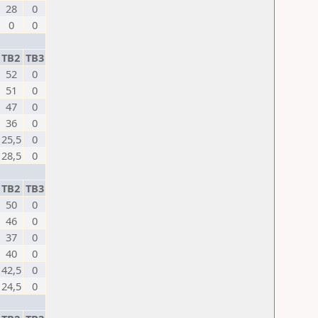
28
0
0
0
TB2
TB3
52
0
51
0
47
0
36
0
25,5
0
28,5
0
TB2
TB3
50
0
46
0
37
0
40
0
42,5
0
24,5
0