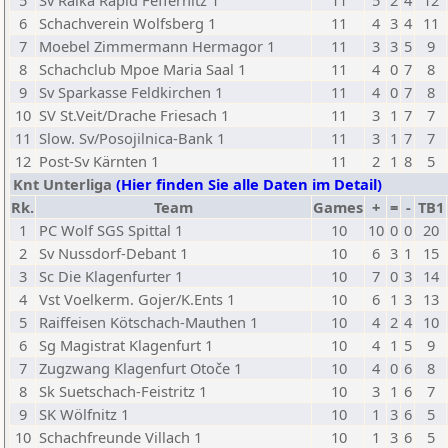
5
Sv Raika Rapid Feffernitz 1
11
5
2
4
12
6
Schachverein Wolfsberg 1
11
4
3
4
11
7
Moebel Zimmermann Hermagor 1
11
3
3
5
9
8
Schachclub Mpoe Maria Saal 1
11
4
0
7
8
9
Sv Sparkasse Feldkirchen 1
11
4
0
7
8
10
SV St.Veit/Drache Friesach 1
11
3
1
7
7
11
Slow. Sv/Posojilnica-Bank 1
11
3
1
7
7
12
Post-Sv Kärnten 1
11
2
1
8
5
Knt Unterliga
(Hier finden Sie alle Daten im Detail)
Rk.
Team
Games
+
=
-
TB1
1
PC Wolf SGS Spittal 1
10
10
0
0
20
2
Sv Nussdorf-Debant 1
10
6
3
1
15
3
Sc Die Klagenfurter 1
10
7
0
3
14
4
Vst Voelkerm. Gojer/K.Ents 1
10
6
1
3
13
5
Raiffeisen Kötschach-Mauthen 1
10
4
2
4
10
6
Sg Magistrat Klagenfurt 1
10
4
1
5
9
7
Zugzwang Klagenfurt Otoče 1
10
4
0
6
8
8
Sk Suetschach-Feistritz 1
10
3
1
6
7
9
SK Wölfnitz 1
10
1
3
6
5
10
Schachfreunde Villach 1
10
1
3
6
5