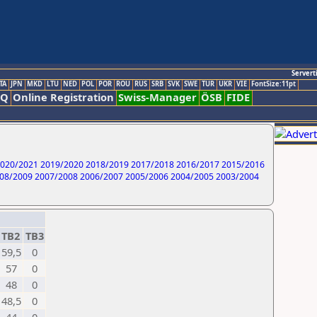
Servert
TA
JPN
MKD
LTU
NED
POL
POR
ROU
RUS
SRB
SVK
SWE
TUR
UKR
VIE
FontSize:11pt
AQ
Online Registration
Swiss-Manager
ÖSB
FIDE
020/2021
2019/2020
2018/2019
2017/2018
2016/2017
2015/2016
08/2009
2007/2008
2006/2007
2005/2006
2004/2005
2003/2004
TB2
TB3
59,5
0
57
0
48
0
48,5
0