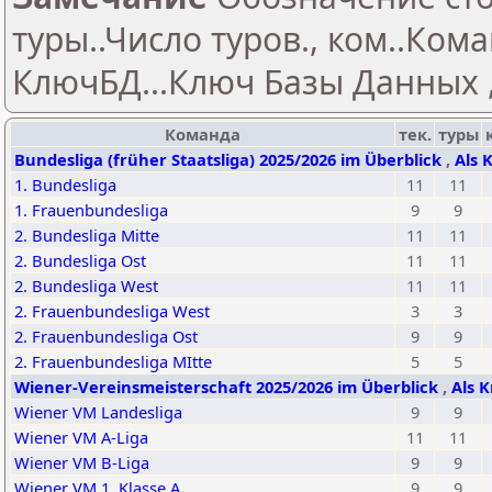
туры..Число туров., ком..Кома
КлючБД...Ключ Базы Данных ,
Команда
тек.
туры
Bundesliga (früher Staatsliga) 2025/2026 im Überblick
,
Als 
1. Bundesliga
11
11
1. Frauenbundesliga
9
9
2. Bundesliga Mitte
11
11
2. Bundesliga Ost
11
11
2. Bundesliga West
11
11
2. Frauenbundesliga West
3
3
2. Frauenbundesliga Ost
9
9
2. Frauenbundesliga MItte
5
5
Wiener-Vereinsmeisterschaft 2025/2026 im Überblick
,
Als K
Wiener VM Landesliga
9
9
Wiener VM A-Liga
11
11
Wiener VM B-Liga
9
9
Wiener VM 1. Klasse A
9
9