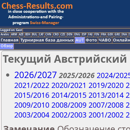
Logged on: Gast
Arabic
ARM
AZE
BIH
BUL
CAT
CHN
CRO
CZE
DEN
ENG
ESP
FAI
FIN
FRA
GER
GRE
INA
I
Главная
Турнирная база данных
AUT
Фото
ЧАВО
Онлайн
Обзор
Текущий Австрийский
2026/2027
2025/2026
2024/202
2021/2022
2020/2021
2019/2020
2
2015/2016
2014/2015
2013/2014
2
2009/2010
2008/2009
2007/2008
2
2003/2004
2002/2003
2001/2002
2
Замечание
Обозначение стол