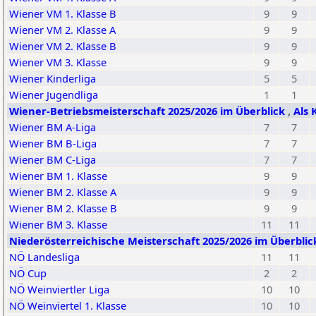
Wiener VM 1. Klasse B
9
9
Wiener VM 2. Klasse A
9
9
Wiener VM 2. Klasse B
9
9
Wiener VM 3. Klasse
9
9
Wiener Kinderliga
5
5
Wiener Jugendliga
1
1
Wiener-Betriebsmeisterschaft 2025/2026 im Überblick
,
Als 
Wiener BM A-Liga
7
7
Wiener BM B-Liga
7
7
Wiener BM C-Liga
7
7
Wiener BM 1. Klasse
9
9
Wiener BM 2. Klasse A
9
9
Wiener BM 2. Klasse B
9
9
Wiener BM 3. Klasse
11
11
Niederösterreichische Meisterschaft 2025/2026 im Überbli
NÖ Landesliga
11
11
NÖ Cup
2
2
NÖ Weinviertler Liga
10
10
NÖ Weinviertel 1. Klasse
10
10