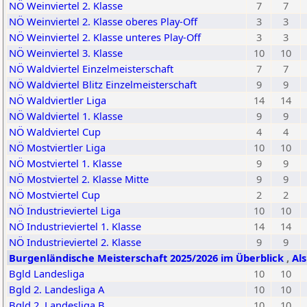
NÖ Weinviertel 2. Klasse
7
7
NÖ Weinviertel 2. Klasse oberes Play-Off
3
3
NÖ Weinviertel 2. Klasse unteres Play-Off
3
3
NÖ Weinviertel 3. Klasse
10
10
NÖ Waldviertel Einzelmeisterschaft
7
7
NÖ Waldviertel Blitz Einzelmeisterschaft
9
9
NÖ Waldviertler Liga
14
14
NÖ Waldviertel 1. Klasse
9
9
NÖ Waldviertel Cup
4
4
NÖ Mostviertler Liga
10
10
NÖ Mostviertel 1. Klasse
9
9
NÖ Mostviertel 2. Klasse Mitte
9
9
NÖ Mostviertel Cup
2
2
NÖ Industrieviertel Liga
10
10
NÖ Industrieviertel 1. Klasse
14
14
NÖ Industrieviertel 2. Klasse
9
9
Burgenländische Meisterschaft 2025/2026 im Überblick
,
Al
Bgld Landesliga
10
10
Bgld 2. Landesliga A
10
10
Bgld 2. Landesliga B
10
10