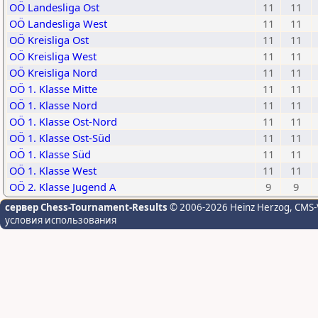
OÖ Landesliga Ost
11
11
OÖ Landesliga West
11
11
OÖ Kreisliga Ost
11
11
OÖ Kreisliga West
11
11
OÖ Kreisliga Nord
11
11
OÖ 1. Klasse Mitte
11
11
OÖ 1. Klasse Nord
11
11
OÖ 1. Klasse Ost-Nord
11
11
OÖ 1. Klasse Ost-Süd
11
11
OÖ 1. Klasse Süd
11
11
OÖ 1. Klasse West
11
11
OÖ 2. Klasse Jugend A
9
9
сервер Chess-Tournament-Results
© 2006-2026 Heinz Herzog
, CMS-
условия использования