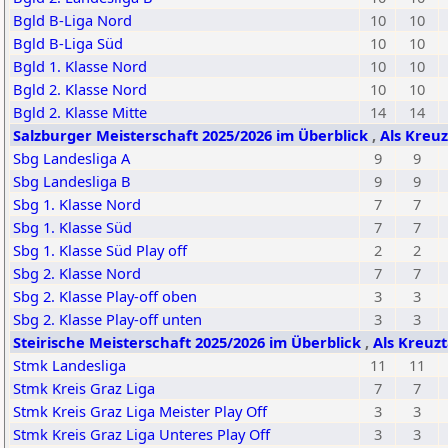
Bgld B-Liga Nord
10
10
Bgld B-Liga Süd
10
10
Bgld 1. Klasse Nord
10
10
Bgld 2. Klasse Nord
10
10
Bgld 2. Klasse Mitte
14
14
Salzburger Meisterschaft 2025/2026 im Überblick
,
Als Kreuz
Sbg Landesliga A
9
9
Sbg Landesliga B
9
9
Sbg 1. Klasse Nord
7
7
Sbg 1. Klasse Süd
7
7
Sbg 1. Klasse Süd Play off
2
2
Sbg 2. Klasse Nord
7
7
Sbg 2. Klasse Play-off oben
3
3
Sbg 2. Klasse Play-off unten
3
3
Steirische Meisterschaft 2025/2026 im Überblick
,
Als Kreuzt
Stmk Landesliga
11
11
Stmk Kreis Graz Liga
7
7
Stmk Kreis Graz Liga Meister Play Off
3
3
Stmk Kreis Graz Liga Unteres Play Off
3
3