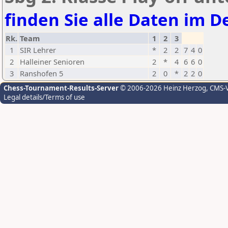
finden Sie alle Daten im De
Rk.
Team
1
2
3
1
SIR Lehrer
*
2
2
7
4
0
2
Halleiner Senioren
2
*
4
6
6
0
3
Ranshofen 5
2
0
*
2
2
0
Chess-Tournament-Results-Server
© 2006-2026 Heinz Herzog
, CMS-
Legal details/Terms of use