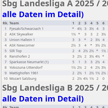
Sbg Landesliga A 2025 / 
alle Daten im Detail)
Rk.
Team
1
2
3
4
5
6
1
Pjesak/Schwarzach 1
*
4½
3
3½
4
3
2
ASK Skywalker
1½
*
3
3
2
3½
3
Union Hallein 1
3
3
*
2
3½
4
4
ASK Newcomer
2½
3
4
*
3½
2½
5
SIR Top
2
4
2½
2½
*
1½
6
Ranshofen 2
3
2½
2
3½
4½
*
7
Sparkasse Neumarkt (1)
5
1
3
3
2½
4
8
Yokozuna Uttendorf
1½
2½
2
4
2½
3½
9
Mattighofen 1961
2
2½
1
2½
1½
2½
10
Mozart Salzburg
2
2½
4½
1½
2
0
Sbg Landesliga B 2025 / 
alle Daten im Detail)
Rk.
Team
1
2
3
4
5
6