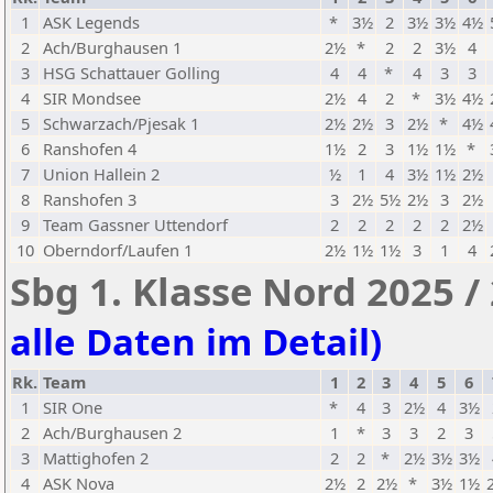
1
ASK Legends
*
3½
2
3½
3½
4½
2
Ach/Burghausen 1
2½
*
2
2
3½
4
3
HSG Schattauer Golling
4
4
*
4
3
3
4
SIR Mondsee
2½
4
2
*
3½
4½
5
Schwarzach/Pjesak 1
2½
2½
3
2½
*
4½
6
Ranshofen 4
1½
2
3
1½
1½
*
7
Union Hallein 2
½
1
4
3½
1½
2½
8
Ranshofen 3
3
2½
5½
2½
3
2½
9
Team Gassner Uttendorf
2
2
2
2
2
2½
10
Oberndorf/Laufen 1
2½
1½
1½
3
1
4
Sbg 1. Klasse Nord 2025 /
alle Daten im Detail)
Rk.
Team
1
2
3
4
5
6
1
SIR One
*
4
3
2½
4
3½
2
Ach/Burghausen 2
1
*
3
3
2
3
3
Mattighofen 2
2
2
*
2½
3½
3½
4
ASK Nova
2½
2
2½
*
3½
1½