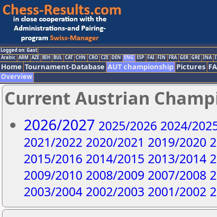
Logged on: Gast
Arabic
ARM
AZE
BIH
BUL
CAT
CHN
CRO
CZE
DEN
ENG
ESP
FAI
FIN
FRA
GER
GRE
INA
I
Home
Tournament-Database
AUT championship
Pictures
F
Overview
Current Austrian Champ
2026/2027
2025/2026
2024/202
2021/2022
2020/2021
2019/2020
2
2015/2016
2014/2015
2013/2014
2
2009/2010
2008/2009
2007/2008
2
2003/2004
2002/2003
2001/2002
2