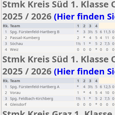
Stmk Kreis Süd 1. Klasse 
2025 / 2026
(Hier finden Si
Rk.
Team
1
2
3
4
1
Spg. Fürstenfeld-Hartberg B
*
3
3½
5
6
11,5
0
2
Passail-Kumberg
2
*
4
5
4
11
0
3
Söchau
1½
1
*
5
2
7,5
0
4
Weiz
0
0
0
*
0
0
0
Stmk Kreis Süd 1. Klasse 
2025 / 2026
(Hier finden Si
Rk.
Team
1
2
3
4
1
Spg. Fürstenfeld-Hartberg A
*
4
3½
5
6
12,5
0
2
Vorau
1
*
4
5
4
10
0
3
Spg. Feldbach-Kirchberg
1½
1
*
5
2
7,5
0
4
Gleisdorf
0
0
0
*
0
0
0
Stmk Kreis Graz 1. Klasse 