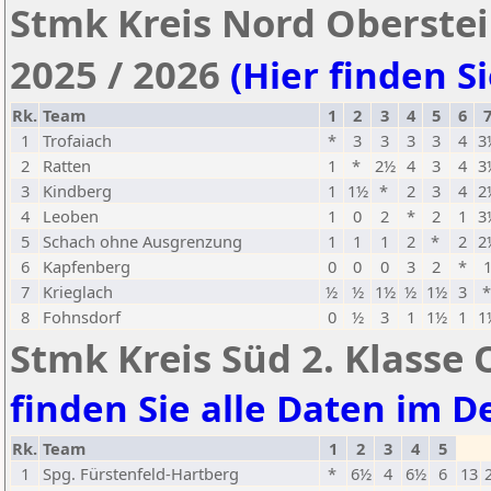
Stmk Kreis Nord Oberstei
2025 / 2026
(Hier finden Si
Rk.
Team
1
2
3
4
5
6
1
Trofaiach
*
3
3
3
3
4
3
2
Ratten
1
*
2½
4
3
4
3
3
Kindberg
1
1½
*
2
3
4
2
4
Leoben
1
0
2
*
2
1
3
5
Schach ohne Ausgrenzung
1
1
1
2
*
2
2
6
Kapfenberg
0
0
0
3
2
*
7
Krieglach
½
½
1½
½
1½
3
8
Fohnsdorf
0
½
3
1
1½
1
1
Stmk Kreis Süd 2. Klasse 
finden Sie alle Daten im De
Rk.
Team
1
2
3
4
5
1
Spg. Fürstenfeld-Hartberg
*
6½
4
6½
6
13