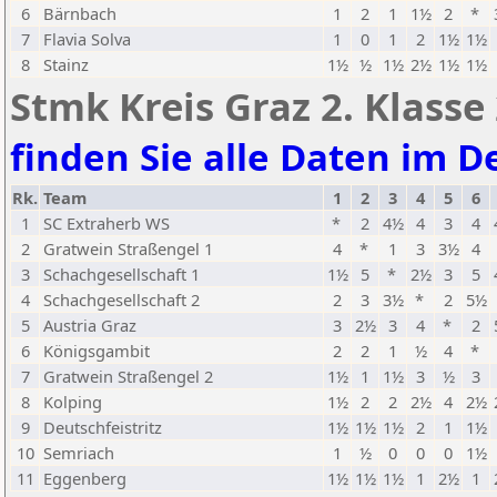
6
Bärnbach
1
2
1
1½
2
*
7
Flavia Solva
1
0
1
2
1½
1½
8
Stainz
1½
½
1½
2½
1½
1½
Stmk Kreis Graz 2. Klasse
finden Sie alle Daten im De
Rk.
Team
1
2
3
4
5
6
1
SC Extraherb WS
*
2
4½
4
3
4
2
Gratwein Straßengel 1
4
*
1
3
3½
4
3
Schachgesellschaft 1
1½
5
*
2½
3
5
4
Schachgesellschaft 2
2
3
3½
*
2
5½
5
Austria Graz
3
2½
3
4
*
2
6
Königsgambit
2
2
1
½
4
*
7
Gratwein Straßengel 2
1½
1
1½
3
½
3
8
Kolping
1½
2
2
2½
4
2½
9
Deutschfeistritz
1½
1½
1½
2
1
1½
10
Semriach
1
½
0
0
0
1½
11
Eggenberg
1½
1½
1½
1
2½
1