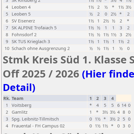
3
SK Kindberg 2
1½
1½
*
3½
4
1½
4
Leoben 4
1½
2
½
*
1½
3½
5
Leoben 5
½
2
0
2½
*
2
6
SV Eisenerz
1½
1
2½
½
2
*
7
SK ALPINE Trofaiach 5
1½
½
1
1
3
2
8
Fohnsdorf 2
1½
½
1½
1½
3
2½
9
SK TUS Krieglach 3
1½
1
1½
1
1½
2
10
Schach ohne Ausgrenzung 2
½
½
1½
1
½
0
Stmk Kreis Süd 1. Klasse
Off 2025 / 2026
(Hier finde
Detail)
Rk.
Team
1
2
3
4
1
Voitsberg
*
4
5
5
6
14
0
2
Gamlitz
1
*
3½
3½
4
8
0
3
Spg. Leibnitz-Tillmitsch
0
1½
*
3½
2
5
0
4
Frauental - FH Campus 02
0
1½
1½
*
0
3
0