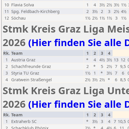
10
Flavia Solva
1
4
3½
2½
3½
1½
11
Spg. Feldbach-Kirchberg
2
3½
2
3
2½
4½
12
Söchau
1½
2½
1½
1½
3
1½
Stmk Kreis Graz Liga Meis
2026
(Hier finden Sie alle 
Rk.
Team
1
2
3
4
1
Austria Graz
*
4
4½
3½
13
12
2
Schachfreunde Graz
2
*
5
2½
7
9,5
3
Styria TU Graz
1½
1
*
3½
7
6
4
Gratwein Straßengel
2½
3½
2½
*
6
8,5
Stmk Kreis Graz Liga Unte
2026
(Hier finden Sie alle 
Rk.
Team
1
2
3
4
1
Extraherb SC
*
3½
3
4
7
10,5
2
Schachklub Phönix
2½
*
4
4½
6
11