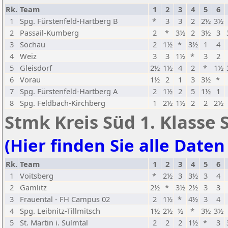
Rk.
Team
1
2
3
4
5
6
1
Spg. Fürstenfeld-Hartberg B
*
3
3
2
2½
3½
2
Passail-Kumberg
2
*
3½
2
3½
3
3
Söchau
2
1½
*
3½
1
4
4
Weiz
3
3
1½
*
3
2
5
Gleisdorf
2½
1½
4
2
*
1½
6
Vorau
1½
2
1
3
3½
*
7
Spg. Fürstenfeld-Hartberg A
2
1½
2
5
1½
1
8
Spg. Feldbach-Kirchberg
1
2½
1½
2
2
2½
Stmk Kreis Süd 1. Klasse 
(Hier finden Sie alle Daten
Rk.
Team
1
2
3
4
5
6
1
Voitsberg
*
2½
3
3½
3
4
2
Gamlitz
2½
*
3½
2½
3
3
3
Frauental - FH Campus 02
2
1½
*
4½
3
4
4
Spg. Leibnitz-Tillmitsch
1½
2½
½
*
3½
3½
5
St. Martin i. Sulmtal
2
2
2
1½
*
3