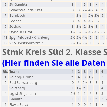
5
SV Gamlitz
3
4
5
3
*
4
6
Schachfreunde Graz
3
3
2½
4½
4
*
7
Bärnbach
4
3½
4
2½
3½
5
8
Leoben
3
4
4
4½
6½
3
9
Söchau
3
3½
2
3½
3
4
10
Styria TU Graz
1½
3½
3½
4½
4½
2½
11
Spg. Feldbach-Kirchberg
3½
3½
4½
3
2
4
12
VKM-Postsportverein
2½
1½
2½
1
3½
½
Stmk Kreis Süd 2. Klasse 
(Hier finden Sie alle Daten
Rk.
Team
1
2
3
4
5
6
1
Pölfing- Brunn
*
4
3
1½
3
3
2
Bad Schwanberg
0
*
2½
3
3
4
3
Voitsberg
1
1½
*
3
3
4
4
Ligist-St. Johann
2½
1
1
*
3
3
5
Gamlitz
1
1
1
1
*
3
6
Flavia Solva
1
0
0
1
1
*