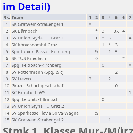
im Detail)
Rk.
Team
1
2
3
4
5
6
7
1
SK Gratwein-Straßengel 1
*
2
SK Bärnbach
*
3
3½
4
3
SV Union Styria TU Graz 1
1
*
3
4
4
SK Königsgambit Graz
1
*
3
5
Sportunion Passail-Kumberg
½
1
*
6
SK TUS Krieglach
0
*
7
Spg. Feldbach-Kirchberg
0
*
8
SV Rottenmann (Spg. ISR)
2
9
SV Liezen
2
2
10
Grazer Schachgesellschaft
0
11
SC Extraherb WS
1
12
Spg. Leibnitz/Tillmitsch
0
13
SV Union Styria TU Graz 2
14
SV Sparkasse Flavia Solva-Wagna
½
15
SK Gratwein-Straßengel 2
1
Stmk 1. Klasse Mur-/Mürz