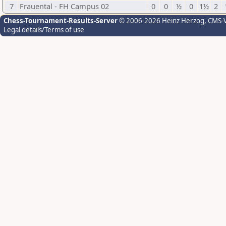
7
Frauental - FH Campus 02
0
0
½
0
1½
2
Chess-Tournament-Results-Server
© 2006-2026 Heinz Herzog
, CMS-
Legal details/Terms of use