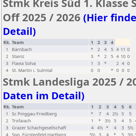
Stmk Kreis Süd 1. Klasse
Off 2025 / 2026
(Hier finde
Detail)
Rk.
Team
1
2
3
4
1
Bärnbach
*
2
4
5
4
11
0
2
Stainz
3
*
2
5
4
10
0
3
Flavia Solva
1
3
*
2
4
0
4
St. Martin i. Sulmtal
0
0
*
0
0
0
Stmk Landesliga 2025 / 2
Daten im Detail)
Rk.
Team
1
2
3
4
5
6
1
Sc Pinggau-Friedberg
*
7
4
2½
5
5
2
Trofaiach
1
*
3½
5
4
5
3
Grazer Schachgesellschaft
4
4½
*
4
3
5½
4
Spg. Fürstenfeld-Hartberg
5½
3
4
*
5
3½