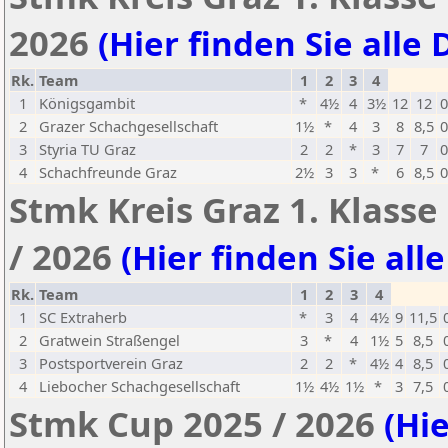
2026
(Hier finden Sie alle 
Rk.
Team
1
2
3
4
1
Königsgambit
*
4½
4
3½
12
12
0
2
Grazer Schachgesellschaft
1½
*
4
3
8
8,5
0
3
Styria TU Graz
2
2
*
3
7
7
0
4
Schachfreunde Graz
2½
3
3
*
6
8,5
0
Stmk Kreis Graz 1. Klasse
/ 2026
(Hier finden Sie all
Rk.
Team
1
2
3
4
1
SC Extraherb
*
3
4
4½
9
11,5
2
Gratwein Straßengel
3
*
4
1½
5
8,5
3
Postsportverein Graz
2
2
*
4½
4
8,5
4
Liebocher Schachgesellschaft
1½
4½
1½
*
3
7,5
Stmk Cup 2025 / 2026
(Hie