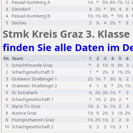
2
Passail-Kumberg A
1½
*
5½
6½
7½
12
3
Gleisdorf
4
2½
*
3½
4
6
4
Passail-Kumberg B
1½
1½
4½
*
5½
6
5
Söchau
2
½
4
2½
*
3
Stmk Kreis Graz 3. Klasse
finden Sie alle Daten im De
Rk.
Team
1
2
3
4
5
6
1
Schachfreunde Graz
*
3
1½
0
3½
3
2
Schachgesellschaft 3
1
*
2½
3
1½
2½
3
Gratwein Straßengel 1
2½
1½
*
3½
½
2
4
Gratwein Straßengel 2
4
1
½
*
2½
1½
5
SC Extraherb
½
2½
3½
1½
*
2
6
Schachgesellschaft 1
1
1½
2
2½
2
*
7
Styria TU Graz
1½
2
½
1½
2
3
8
Austria Graz
1½
0
2½
3
1½
2½
9
Postsportverein Graz
1½
2½
1½
2
2
0
10
Schachgesellschaft 2
½
2
2
1½
3
1