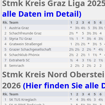
Stmk Kreis Graz Liga 2025
alle Daten im Detail)
Rk.
Team
1
2
3
4
5
6
1
Austria Graz
*
3½
4½
5
3½
3½
2
Schachfreunde Graz
2½
*
5
3½
3½
4
3
Styria TU Graz
1½
1
*
3½
4
3½
4
Gratwein Straßengel
1
2½
2½
*
3½
5
5
Grazer Schachgesellschaft
2½
2½
2
2½
*
4½
6
Schachklub Phönix
2½
2
2½
1
1½
*
7
Extraherb SC
½
4
3
1½
2
1½
8
Semriach
2
2½
2
2½
2
2
Stmk Kreis Nord Obersteir
2026
(Hier finden Sie alle 
Rk.
Team
1
2
3
4
5
6
1
SK TUS Krieglach
*
4
3½
4½
3
4½
2
SK ALPINE Trofaiach 2
2
*
5½
3½
3½
3