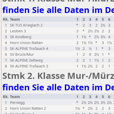
finden Sie alle Daten im De
Rk.
Team
1
2
3
4
5
6
1
SK TUS Krieglach 2
*
2
3
2
2½
3
2
Leoben 3
2
*
2½
2½
2
2
3
SK Kindberg
1
1½
*
2½
3½
4
4
Horn Union Ratten
2
1½
1½
*
3
1½
5
SK ALPINE Trofaiach 4
1½
2
½
1
*
3
6
SV Bruck/Mur
1
2
0
2½
1
*
7
SK ALPINE Zeltweg
2
2
1
1½
1
2
8
SK ALPINE Trofaiach 3
1
1½
2½
2
2
1
Stmk 2. Klasse Mur-/Mürz
finden Sie alle Daten im De
Rk.
Team
1
2
3
4
5
6
1
Pernegg
*
2½
2½
2½
3½
2½
2
Horn Union Ratten 2
1½
*
2½
2
2
3