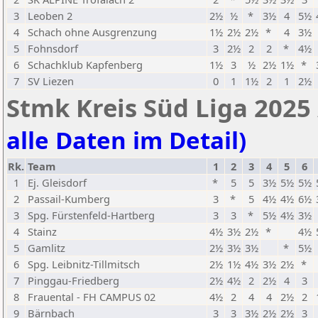
3
Leoben 2
2½
½
*
3½
4
5½
4
Schach ohne Ausgrenzung
1½
2½
2½
*
4
3½
5
Fohnsdorf
3
2½
2
2
*
4½
6
Schachklub Kapfenberg
1½
3
½
2½
1½
*
7
SV Liezen
0
1
1½
2
1
2½
Stmk Kreis Süd Liga 2025 
alle Daten im Detail)
Rk.
Team
1
2
3
4
5
6
1
Ej. Gleisdorf
*
5
5
3½
5½
5½
2
Passail-Kumberg
3
*
5
4½
4½
6½
3
Spg. Fürstenfeld-Hartberg
3
3
*
5½
4½
3½
4
Stainz
4½
3½
2½
*
4½
5
Gamlitz
2½
3½
3½
*
5½
6
Spg. Leibnitz-Tillmitsch
2½
1½
4½
3½
2½
*
7
Pinggau-Friedberg
2½
4½
2
2½
4
3
8
Frauental - FH CAMPUS 02
4½
2
4
4
2½
2
9
Bärnbach
3
3
3½
2½
2½
3