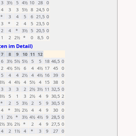
3
3½
5
4½
10
28
0
4
3
3
5½
8
24,5
0
*
3
4
5
6
21,5
0
3
*
2
4
5
23,5
0
2
4
*
3½
5
20,5
0
1
2
2½
*
0
8,5
0
ten im Detail)
7
8
9
10
11
12
6
3½
5½
5½
5
5
18
46,5
0
2
4½
5½
6
4
4½
17
45
0
5
4
4
2½
4
4½
16
39
0
3½
4
4½
4
5½
4
15
38
0
3
3
3
2
2½
3½
11
32,5
0
3½
5
1
3
2½
4
9
30,5
2
*
2
5
3½
2
5
9
30,5
0
4
*
3½
2½
4
4
9
30
0
1
2½
*
3½
4½
4½
9
28,5
0
2½
3½
2½
*
2
4
9
27,5
0
4
2
1½
4
*
3
9
27
0