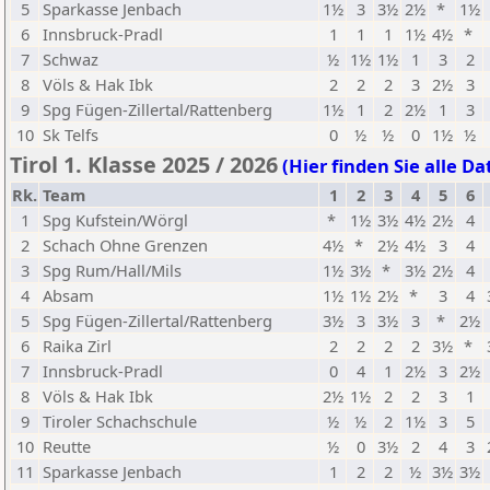
5
Sparkasse Jenbach
1½
3
3½
2½
*
1½
6
Innsbruck-Pradl
1
1
1
1½
4½
*
7
Schwaz
½
1½
1½
1
3
2
8
Völs & Hak Ibk
2
2
2
3
2½
3
9
Spg Fügen-Zillertal/Rattenberg
1½
1
2
2½
1
3
10
Sk Telfs
0
½
½
0
1½
½
Tirol 1. Klasse 2025 / 2026
(Hier finden Sie alle Da
Rk.
Team
1
2
3
4
5
6
1
Spg Kufstein/Wörgl
*
1½
3½
4½
2½
4
2
Schach Ohne Grenzen
4½
*
2½
4½
3
4
3
Spg Rum/Hall/Mils
1½
3½
*
3½
2½
4
4
Absam
1½
1½
2½
*
3
4
5
Spg Fügen-Zillertal/Rattenberg
3½
3
3½
3
*
2½
6
Raika Zirl
2
2
2
2
3½
*
7
Innsbruck-Pradl
0
4
1
2½
3
2½
8
Völs & Hak Ibk
2½
1½
2
2
3
1
9
Tiroler Schachschule
½
½
2
1½
3
5
10
Reutte
½
0
3½
2
4
3
11
Sparkasse Jenbach
1
2
2
½
3½
3½