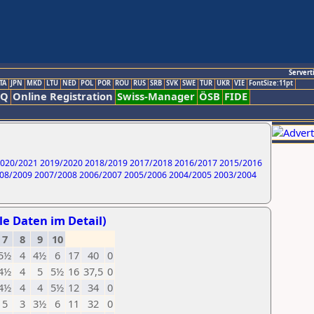
Servert
TA
JPN
MKD
LTU
NED
POL
POR
ROU
RUS
SRB
SVK
SWE
TUR
UKR
VIE
FontSize:11pt
AQ
Online Registration
Swiss-Manager
ÖSB
FIDE
020/2021
2019/2020
2018/2019
2017/2018
2016/2017
2015/2016
08/2009
2007/2008
2006/2007
2005/2006
2004/2005
2003/2004
lle Daten im Detail)
7
8
9
10
5½
4
4½
6
17
40
0
4½
4
5
5½
16
37,5
0
4½
4
4
5½
12
34
0
5
3
3½
6
11
32
0