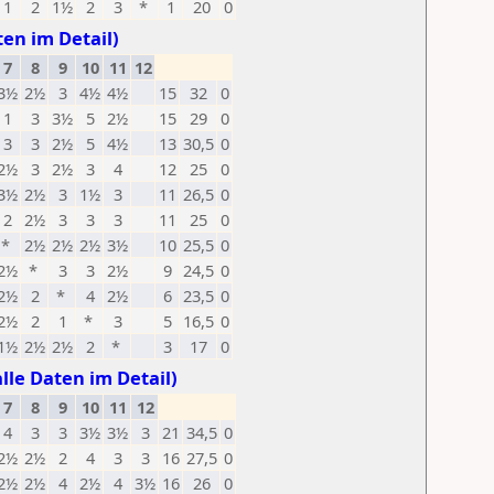
1
2
1½
2
3
*
1
20
0
ten im Detail)
7
8
9
10
11
12
3½
2½
3
4½
4½
15
32
0
1
3
3½
5
2½
15
29
0
3
3
2½
5
4½
13
30,5
0
2½
3
2½
3
4
12
25
0
3½
2½
3
1½
3
11
26,5
0
2
2½
3
3
3
11
25
0
*
2½
2½
2½
3½
10
25,5
0
2½
*
3
3
2½
9
24,5
0
2½
2
*
4
2½
6
23,5
0
2½
2
1
*
3
5
16,5
0
1½
2½
2½
2
*
3
17
0
alle Daten im Detail)
7
8
9
10
11
12
4
3
3
3½
3½
3
21
34,5
0
2½
2½
2
4
3
3
16
27,5
0
2½
2½
4
2½
4
3½
16
26
0