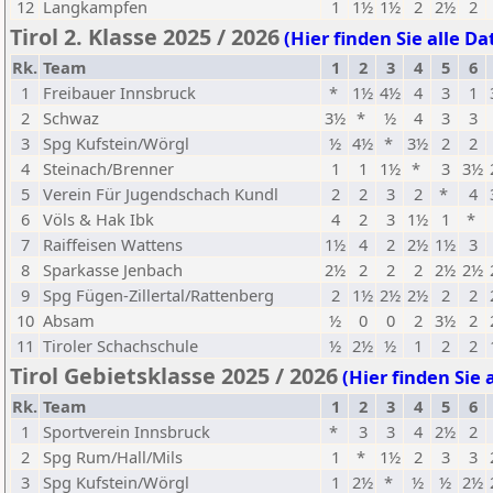
12
Langkampfen
1
1½
1½
2
2½
2
Tirol 2. Klasse 2025 / 2026
(Hier finden Sie alle Da
Rk.
Team
1
2
3
4
5
6
1
Freibauer Innsbruck
*
1½
4½
4
3
1
2
Schwaz
3½
*
½
4
3
3
3
Spg Kufstein/Wörgl
½
4½
*
3½
2
2
4
Steinach/Brenner
1
1
1½
*
3
3½
5
Verein Für Jugendschach Kundl
2
2
3
2
*
4
6
Völs & Hak Ibk
4
2
3
1½
1
*
7
Raiffeisen Wattens
1½
4
2
2½
1½
3
8
Sparkasse Jenbach
2½
2
2
2
2½
2½
9
Spg Fügen-Zillertal/Rattenberg
2
1½
2½
2½
2
2
10
Absam
½
0
0
2
3½
2
11
Tiroler Schachschule
½
2½
½
1
2
2
Tirol Gebietsklasse 2025 / 2026
(Hier finden Sie 
Rk.
Team
1
2
3
4
5
6
1
Sportverein Innsbruck
*
3
3
4
2½
2
2
Spg Rum/Hall/Mils
1
*
1½
2
3
3
3
Spg Kufstein/Wörgl
1
2½
*
½
½
2½