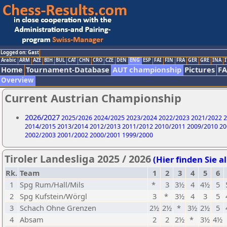
Logged on: Gast
Arabic
ARM
AZE
BIH
BUL
CAT
CHN
CRO
CZE
DEN
ENG
ESP
FAI
FIN
FRA
GER
GRE
INA
I
Home
Tournament-Database
AUT championship
Pictures
F
Overview
Current Austrian Championship
2026/2027
2025/2026
2024/2025
2023/2024
2022/2023
2021/2022
2
2014/2015
2013/2014
2012/2013
2011/2012
2010/2011
2009/2010
20
2002/2003
2001/2002
2000/2001
1999/2000
Tiroler Landesliga 2025 / 2026
(Hier finden Sie a
Rk.
Team
1
2
3
4
5
6
1
Spg Rum/Hall/Mils
*
3
3½
4
4½
5
2
Spg Kufstein/Wörgl
3
*
3½
4
3
5
3
Schach Ohne Grenzen
2½
2½
*
3½
2½
5
4
Absam
2
2
2½
*
3½
4½