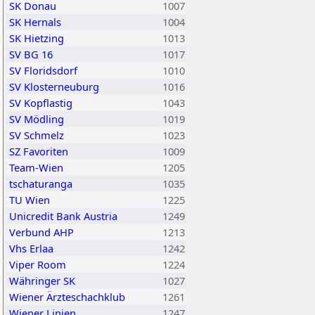
SK Donau
1007
SK Hernals
1004
SK Hietzing
1013
SV BG 16
1017
SV Floridsdorf
1010
SV Klosterneuburg
1016
SV Kopflastig
1043
SV Mödling
1019
SV Schmelz
1023
SZ Favoriten
1009
Team-Wien
1205
tschaturanga
1035
TU Wien
1225
Unicredit Bank Austria
1249
Verbund AHP
1213
Vhs Erlaa
1242
Viper Room
1224
Währinger SK
1027
Wiener Ärzteschachklub
1261
Wiener Linien
1247