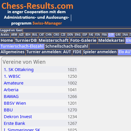
Logged on: Gast
Arabic
ARM
AZE
BIH
BUL
CAT
CHN
CRO
CZE
DEN
ENG
ESP
FAI
FIN
FRA
GER
GRE
INA
I
Home
TurnierDB
Meisterschaft
Foto-Galerie
Meldekartei
El
Turnierschach-Elozahl
Schnellschach-Elozahl
Allgemeines
Turnier anmelden: AUT
FIDE
Spieler anmelden
Elo AU
Vereine von Wien
1. SK Ottakring
1021
1. WBSC
1250
Amateure
1002
Arberia
1041
BAWAG
1266
BBSV Wien
1201
BBU
1270
Dekron Invest
1234
Erste Bank
1267
I. Simmeringer SK
1025