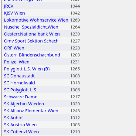
JRCV
1044
KJSV Wien
1042
Lokomotive Wohnservice Wien
1269
Nuschei Spezialdicht.Wien
1264
Oesterr.Nationalbank Wien
1239
Omv Sport Sektion Schach
1227
ORF Wien
1228
Österr. Blindenschachbund
1203
Polizei Wien
1231
Polyglott L.S. Wien (B)
1265
SC Donaustadt
1008
SC Hörndlwald
1018
SC Polyglott L.S.
1006
Schwarze Dame
1217
SK Aljechin-Wieden
1029
SK Allianz Elementar Wien
1243
SK Auhof
1012
SK Austria Wien
1003
SK Cobenzl Wien
1219