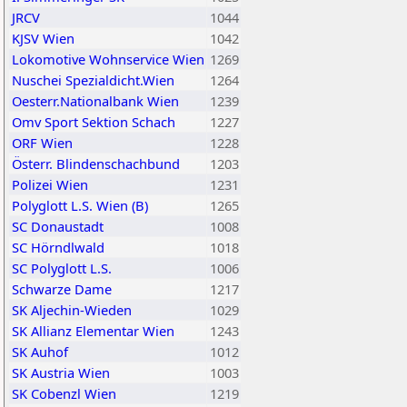
JRCV
1044
KJSV Wien
1042
Lokomotive Wohnservice Wien
1269
Nuschei Spezialdicht.Wien
1264
Oesterr.Nationalbank Wien
1239
Omv Sport Sektion Schach
1227
ORF Wien
1228
Österr. Blindenschachbund
1203
Polizei Wien
1231
Polyglott L.S. Wien (B)
1265
SC Donaustadt
1008
SC Hörndlwald
1018
SC Polyglott L.S.
1006
Schwarze Dame
1217
SK Aljechin-Wieden
1029
SK Allianz Elementar Wien
1243
SK Auhof
1012
SK Austria Wien
1003
SK Cobenzl Wien
1219