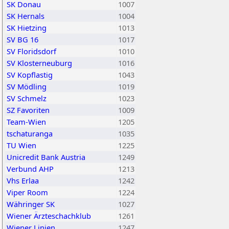
SK Donau
1007
SK Hernals
1004
SK Hietzing
1013
SV BG 16
1017
SV Floridsdorf
1010
SV Klosterneuburg
1016
SV Kopflastig
1043
SV Mödling
1019
SV Schmelz
1023
SZ Favoriten
1009
Team-Wien
1205
tschaturanga
1035
TU Wien
1225
Unicredit Bank Austria
1249
Verbund AHP
1213
Vhs Erlaa
1242
Viper Room
1224
Währinger SK
1027
Wiener Ärzteschachklub
1261
Wiener Linien
1247