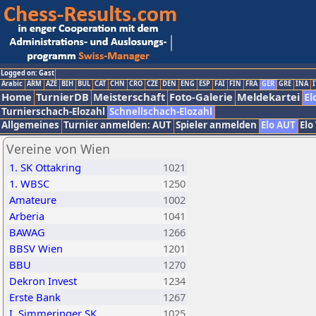
Logged on: Gast
Arabic
ARM
AZE
BIH
BUL
CAT
CHN
CRO
CZE
DEN
ENG
ESP
FAI
FIN
FRA
GER
GRE
INA
I
Home
TurnierDB
Meisterschaft
Foto-Galerie
Meldekartei
El
Turnierschach-Elozahl
Schnellschach-Elozahl
Allgemeines
Turnier anmelden: AUT
Spieler anmelden
Elo AUT
Elo
Vereine von Wien
1. SK Ottakring
1021
1. WBSC
1250
Amateure
1002
Arberia
1041
BAWAG
1266
BBSV Wien
1201
BBU
1270
Dekron Invest
1234
Erste Bank
1267
I. Simmeringer SK
1025