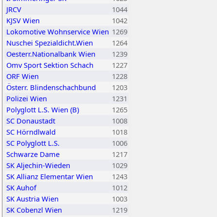
JRCV
1044
KJSV Wien
1042
Lokomotive Wohnservice Wien
1269
Nuschei Spezialdicht.Wien
1264
Oesterr.Nationalbank Wien
1239
Omv Sport Sektion Schach
1227
ORF Wien
1228
Österr. Blindenschachbund
1203
Polizei Wien
1231
Polyglott L.S. Wien (B)
1265
SC Donaustadt
1008
SC Hörndlwald
1018
SC Polyglott L.S.
1006
Schwarze Dame
1217
SK Aljechin-Wieden
1029
SK Allianz Elementar Wien
1243
SK Auhof
1012
SK Austria Wien
1003
SK Cobenzl Wien
1219