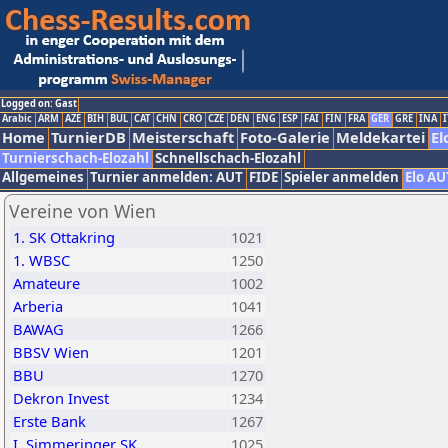
Logged on: Gast
Arabic
ARM
AZE
BIH
BUL
CAT
CHN
CRO
CZE
DEN
ENG
ESP
FAI
FIN
FRA
GER
GRE
INA
I
Home
TurnierDB
Meisterschaft
Foto-Galerie
Meldekartei
El
Turnierschach-Elozahl
Schnellschach-Elozahl
Allgemeines
Turnier anmelden: AUT
FIDE
Spieler anmelden
Elo AU
Vereine von Wien
1. SK Ottakring
1021
1. WBSC
1250
Amateure
1002
Arberia
1041
BAWAG
1266
BBSV Wien
1201
BBU
1270
Dekron Invest
1234
Erste Bank
1267
I. Simmeringer SK
1025