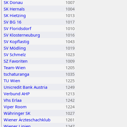
SK Donau
1007
SK Hernals
1004
SK Hietzing
1013
SV BG 16
1017
SV Floridsdorf
1010
SV Klosterneuburg
1016
SV Kopflastig
1043
SV Mödling
1019
SV Schmelz
1023
SZ Favoriten
1009
Team-Wien
1205
tschaturanga
1035
TU Wien
1225
Unicredit Bank Austria
1249
Verbund AHP
1213
Vhs Erlaa
1242
Viper Room
1224
Währinger SK
1027
Wiener Ärzteschachklub
1261
Wiener Linien
1247