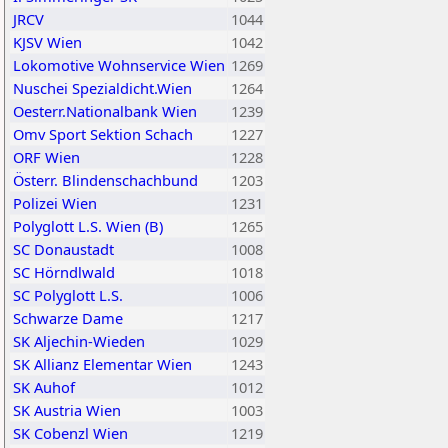
JRCV
1044
KJSV Wien
1042
Lokomotive Wohnservice Wien
1269
Nuschei Spezialdicht.Wien
1264
Oesterr.Nationalbank Wien
1239
Omv Sport Sektion Schach
1227
ORF Wien
1228
Österr. Blindenschachbund
1203
Polizei Wien
1231
Polyglott L.S. Wien (B)
1265
SC Donaustadt
1008
SC Hörndlwald
1018
SC Polyglott L.S.
1006
Schwarze Dame
1217
SK Aljechin-Wieden
1029
SK Allianz Elementar Wien
1243
SK Auhof
1012
SK Austria Wien
1003
SK Cobenzl Wien
1219