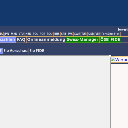
Servert
TA
JPN
MKD
LTU
NED
POL
POR
ROU
RUS
SRB
SVK
SWE
TUR
UKR
VIE
FontSize:11pt
ozahlen
FAQ
Onlineanmeldung
Swiss-Manager
ÖSB
FIDE
T
Elo Vorschau
Elo FIDE