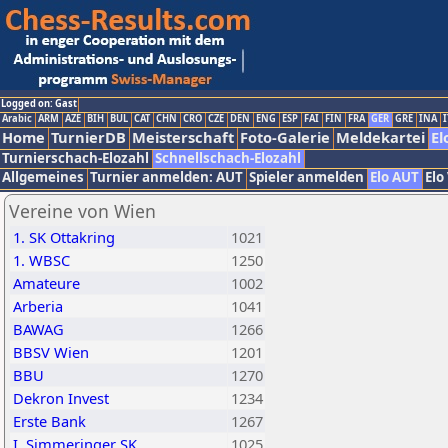
Logged on: Gast
Arabic
ARM
AZE
BIH
BUL
CAT
CHN
CRO
CZE
DEN
ENG
ESP
FAI
FIN
FRA
GER
GRE
INA
I
Home
TurnierDB
Meisterschaft
Foto-Galerie
Meldekartei
El
Turnierschach-Elozahl
Schnellschach-Elozahl
Allgemeines
Turnier anmelden: AUT
Spieler anmelden
Elo AUT
Elo
Vereine von Wien
1. SK Ottakring
1021
1. WBSC
1250
Amateure
1002
Arberia
1041
BAWAG
1266
BBSV Wien
1201
BBU
1270
Dekron Invest
1234
Erste Bank
1267
I. Simmeringer SK
1025