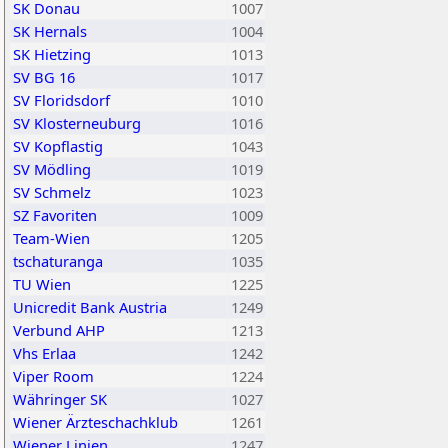
SK Donau
1007
SK Hernals
1004
SK Hietzing
1013
SV BG 16
1017
SV Floridsdorf
1010
SV Klosterneuburg
1016
SV Kopflastig
1043
SV Mödling
1019
SV Schmelz
1023
SZ Favoriten
1009
Team-Wien
1205
tschaturanga
1035
TU Wien
1225
Unicredit Bank Austria
1249
Verbund AHP
1213
Vhs Erlaa
1242
Viper Room
1224
Währinger SK
1027
Wiener Ärzteschachklub
1261
Wiener Linien
1247