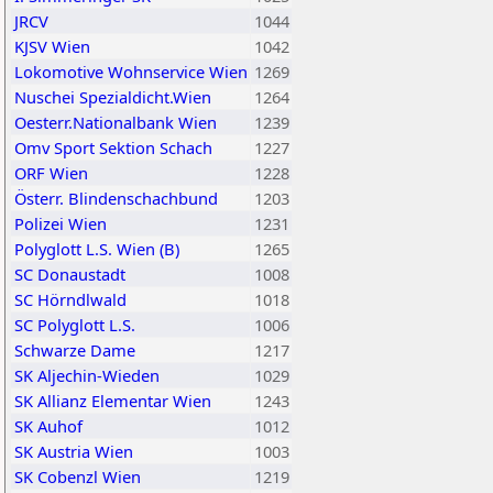
JRCV
1044
KJSV Wien
1042
Lokomotive Wohnservice Wien
1269
Nuschei Spezialdicht.Wien
1264
Oesterr.Nationalbank Wien
1239
Omv Sport Sektion Schach
1227
ORF Wien
1228
Österr. Blindenschachbund
1203
Polizei Wien
1231
Polyglott L.S. Wien (B)
1265
SC Donaustadt
1008
SC Hörndlwald
1018
SC Polyglott L.S.
1006
Schwarze Dame
1217
SK Aljechin-Wieden
1029
SK Allianz Elementar Wien
1243
SK Auhof
1012
SK Austria Wien
1003
SK Cobenzl Wien
1219