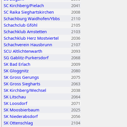
SC Kirchberg/Pielach
2041
SC Raika Sieghartskirchen
2008
Schachburg Waidhofen/Ybbs
2110
Schachclub Gföhl
2105
Schachklub Amstetten
2103
Schachklub Herz Mostviertel
2036
Schachverein Hausbrunn
2107
SCU Altlichtenwarth
2093
SG Gablitz-Purkersdorf
2068
SK Bad Erlach
2009
SK Gloggnitz
2080
SK Gross Gerungs
2075
SK Gross Siegharts
2063
SK Kirchberg/Wechsel
2038
SK Litschau
2064
SK Loosdorf
2071
SK Moosbierbaum
2025
SK Niederabsdorf
2056
SK Ottenschlag
2104