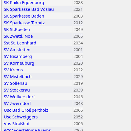
SK Raika Eggenburg
2088
SK Sparkasse Bad Vöslau
2021
SK Sparkasse Baden
2003
SK Sparkasse Ternitz
2012
SK St.Poelten
2049
SK Zwettl, Noe
2065
Sst St. Leonhard
2034
SV Amstetten
2001
SV Bisamberg
2004
SV Korneuburg
2020
SV Krems
2022
SV Mistelbach
2029
SV Sollenau
2019
SV Stockerau
2039
SV Wolkersdorf
2046
SV Zwerndorf
2048
Usc Bad Großpertholz
2066
Usc Schweiggers
2052
Vhs Straßhof
2006
WSV voestalpine Krems
2060