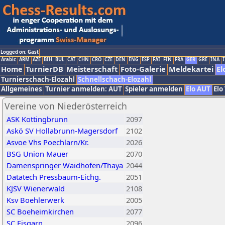
Logged on: Gast
Arabic
ARM
AZE
BIH
BUL
CAT
CHN
CRO
CZE
DEN
ENG
ESP
FAI
FIN
FRA
GER
GRE
INA
I
Home
TurnierDB
Meisterschaft
Foto-Galerie
Meldekartei
El
Turnierschach-Elozahl
Schnellschach-Elozahl
Allgemeines
Turnier anmelden: AUT
Spieler anmelden
Elo AUT
Elo
Vereine von Niederösterreich
ASK Kottingbrunn
2097
Askö SV Hollabrunn-Magersdorf
2102
Asvoe Vhs Poechlarn/Kr.
2026
BSG Union Mauer
2070
Damenspringer Waidhofen/Thaya
2044
Datatech Pressbaum-Eichg.
2051
KJSV Wienerwald
2108
Ksv Boehlerwerk
2005
SC Boeheimkirchen
2077
SC Eisgarn
2096