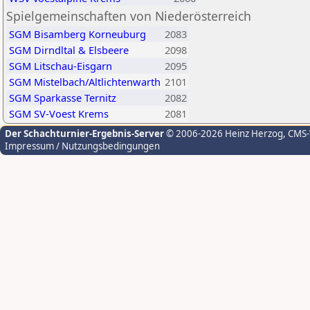
Spielgemeinschaften von Niederösterreich
SGM Bisamberg Korneuburg
2083
SGM Dirndltal & Elsbeere
2098
SGM Litschau-Eisgarn
2095
SGM Mistelbach/Altlichtenwarth
2101
SGM Sparkasse Ternitz
2082
SGM SV-Voest Krems
2081
Der Schachturnier-Ergebnis-Server
© 2006-2026 Heinz Herzog
, CMS
Impressum / Nutzungsbedingungen