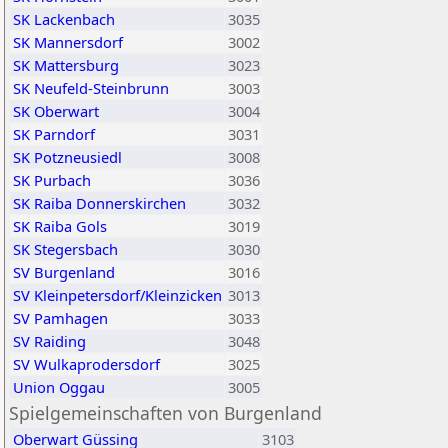
SK Lackenbach
3035
SK Mannersdorf
3002
SK Mattersburg
3023
SK Neufeld-Steinbrunn
3003
SK Oberwart
3004
SK Parndorf
3031
SK Potzneusiedl
3008
SK Purbach
3036
SK Raiba Donnerskirchen
3032
SK Raiba Gols
3019
SK Stegersbach
3030
SV Burgenland
3016
SV Kleinpetersdorf/Kleinzicken
3013
SV Pamhagen
3033
SV Raiding
3048
SV Wulkaprodersdorf
3025
Union Oggau
3005
Spielgemeinschaften von Burgenland
Oberwart Güssing
3103