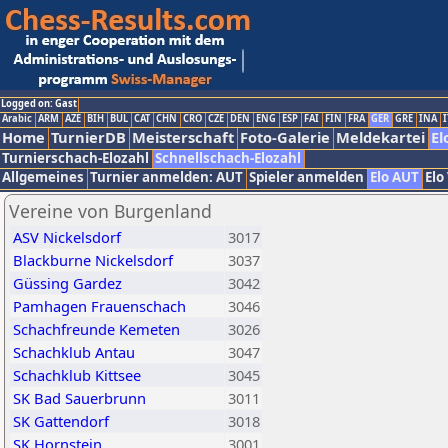
Logged on: Gast
Arabic
ARM
AZE
BIH
BUL
CAT
CHN
CRO
CZE
DEN
ENG
ESP
FAI
FIN
FRA
GER
GRE
INA
I
Home
TurnierDB
Meisterschaft
Foto-Galerie
Meldekartei
El
Turnierschach-Elozahl
Schnellschach-Elozahl
Allgemeines
Turnier anmelden: AUT
Spieler anmelden
Elo AUT
Elo
Vereine von Burgenland
ASV Nickelsdorf
3017
Blackburne Nickelsdorf
3037
Güssing Gardez
3042
Pamhagen Frauenschach
3046
Schachfreunde Kemeten
3026
Schachklub Antau
3047
Schachklub Kittsee
3045
SK Bad Sauerbrunn
3011
SK Gattendorf
3018
SK Hornstein
3001