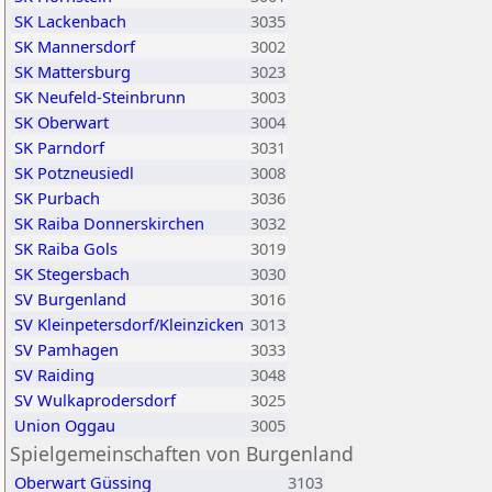
SK Lackenbach
3035
SK Mannersdorf
3002
SK Mattersburg
3023
SK Neufeld-Steinbrunn
3003
SK Oberwart
3004
SK Parndorf
3031
SK Potzneusiedl
3008
SK Purbach
3036
SK Raiba Donnerskirchen
3032
SK Raiba Gols
3019
SK Stegersbach
3030
SV Burgenland
3016
SV Kleinpetersdorf/Kleinzicken
3013
SV Pamhagen
3033
SV Raiding
3048
SV Wulkaprodersdorf
3025
Union Oggau
3005
Spielgemeinschaften von Burgenland
Oberwart Güssing
3103