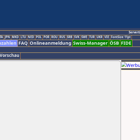
Servert
TA
JPN
MKD
LTU
NED
POL
POR
ROU
RUS
SRB
SVK
SWE
TUR
UKR
VIE
FontSize:11pt
ozahlen
FAQ
Onlineanmeldung
Swiss-Manager
ÖSB
FIDE
 Vorschau