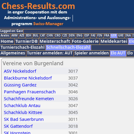
Logged on: Gast
Arabic
ARM
AZE
BIH
BUL
CAT
CHN
CRO
CZE
DEN
ENG
ESP
FAI
FIN
FRA
GER
GRE
INA
I
Home
TurnierDB
Meisterschaft
Foto-Galerie
Meldekartei
El
Turnierschach-Elozahl
Schnellschach-Elozahl
Allgemeines
Turnier anmelden: AUT
Spieler anmelden
Elo AUT
Elo
Vereine von Burgenland
ASV Nickelsdorf
3017
Blackburne Nickelsdorf
3037
Güssing Gardez
3042
Pamhagen Frauenschach
3046
Schachfreunde Kemeten
3026
Schachklub Antau
3047
Schachklub Kittsee
3045
SK Bad Sauerbrunn
3011
SK Gattendorf
3018
SK Hornstein
3001