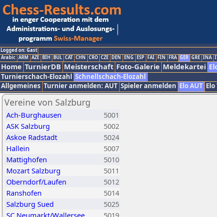
Logged on: Gast
Arabic
ARM
AZE
BIH
BUL
CAT
CHN
CRO
CZE
DEN
ENG
ESP
FAI
FIN
FRA
GER
GRE
INA
I
Home
TurnierDB
Meisterschaft
Foto-Galerie
Meldekartei
El
Turnierschach-Elozahl
Schnellschach-Elozahl
Allgemeines
Turnier anmelden: AUT
Spieler anmelden
Elo AUT
Elo
Vereine von Salzburg
Ach-Burghausen
5001
ASK Salzburg
5002
Askoe Radstadt
5024
Hallein
5007
Mattighofen
5010
Mozart Salzburg
5011
Oberndorf/Laufen
5012
Ranshofen
5014
Salzburg Sued
5025
SC Neumarkt/Wallersee
5019