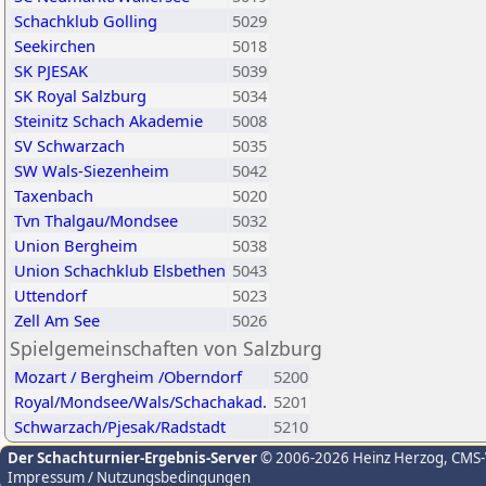
Schachklub Golling
5029
Seekirchen
5018
SK PJESAK
5039
SK Royal Salzburg
5034
Steinitz Schach Akademie
5008
SV Schwarzach
5035
SW Wals-Siezenheim
5042
Taxenbach
5020
Tvn Thalgau/Mondsee
5032
Union Bergheim
5038
Union Schachklub Elsbethen
5043
Uttendorf
5023
Zell Am See
5026
Spielgemeinschaften von Salzburg
Mozart / Bergheim /Oberndorf
5200
Royal/Mondsee/Wals/Schachakad.
5201
Schwarzach/Pjesak/Radstadt
5210
Der Schachturnier-Ergebnis-Server
© 2006-2026 Heinz Herzog
, CMS
Impressum / Nutzungsbedingungen