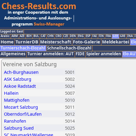
Logged on: Gast
Arabic
ARM
AZE
BIH
BUL
CAT
CHN
CRO
CZE
DEN
ENG
ESP
FAI
FIN
FRA
GER
GRE
INA
I
Home
TurnierDB
Meisterschaft
Foto-Galerie
Meldekartei
El
Turnierschach-Elozahl
Schnellschach-Elozahl
Allgemeines
Turnier anmelden: AUT
FIDE
Spieler anmelden
Elo AU
Vereine von Salzburg
Ach-Burghausen
5001
ASK Salzburg
5002
Askoe Radstadt
5024
Hallein
5007
Mattighofen
5010
Mozart Salzburg
5011
Oberndorf/Laufen
5012
Ranshofen
5014
Salzburg Sued
5025
SC Neumarkt/Wallersee
5019