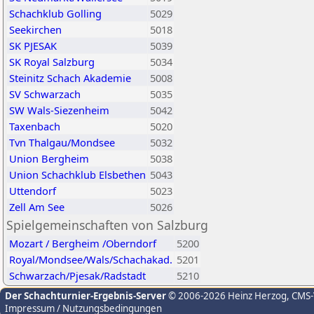
Schachklub Golling
5029
Seekirchen
5018
SK PJESAK
5039
SK Royal Salzburg
5034
Steinitz Schach Akademie
5008
SV Schwarzach
5035
SW Wals-Siezenheim
5042
Taxenbach
5020
Tvn Thalgau/Mondsee
5032
Union Bergheim
5038
Union Schachklub Elsbethen
5043
Uttendorf
5023
Zell Am See
5026
Spielgemeinschaften von Salzburg
Mozart / Bergheim /Oberndorf
5200
Royal/Mondsee/Wals/Schachakad.
5201
Schwarzach/Pjesak/Radstadt
5210
Der Schachturnier-Ergebnis-Server
© 2006-2026 Heinz Herzog
, CMS
Impressum / Nutzungsbedingungen