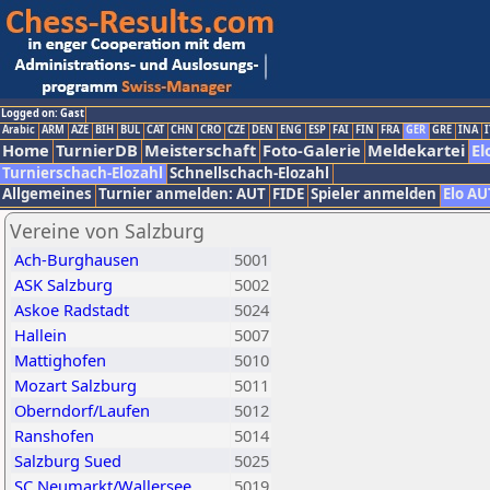
Logged on: Gast
Arabic
ARM
AZE
BIH
BUL
CAT
CHN
CRO
CZE
DEN
ENG
ESP
FAI
FIN
FRA
GER
GRE
INA
I
Home
TurnierDB
Meisterschaft
Foto-Galerie
Meldekartei
El
Turnierschach-Elozahl
Schnellschach-Elozahl
Allgemeines
Turnier anmelden: AUT
FIDE
Spieler anmelden
Elo AU
Vereine von Salzburg
Ach-Burghausen
5001
ASK Salzburg
5002
Askoe Radstadt
5024
Hallein
5007
Mattighofen
5010
Mozart Salzburg
5011
Oberndorf/Laufen
5012
Ranshofen
5014
Salzburg Sued
5025
SC Neumarkt/Wallersee
5019