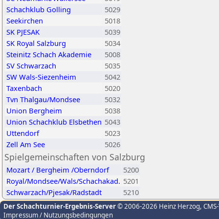
Schachklub Golling
5029
Seekirchen
5018
SK PJESAK
5039
SK Royal Salzburg
5034
Steinitz Schach Akademie
5008
SV Schwarzach
5035
SW Wals-Siezenheim
5042
Taxenbach
5020
Tvn Thalgau/Mondsee
5032
Union Bergheim
5038
Union Schachklub Elsbethen
5043
Uttendorf
5023
Zell Am See
5026
Spielgemeinschaften von Salzburg
Mozart / Bergheim /Oberndorf
5200
Royal/Mondsee/Wals/Schachakad.
5201
Schwarzach/Pjesak/Radstadt
5210
Der Schachturnier-Ergebnis-Server
© 2006-2026 Heinz Herzog
, CMS
Impressum / Nutzungsbedingungen