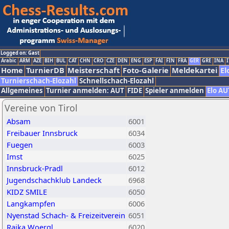
Logged on: Gast
Arabic
ARM
AZE
BIH
BUL
CAT
CHN
CRO
CZE
DEN
ENG
ESP
FAI
FIN
FRA
GER
GRE
INA
I
Home
TurnierDB
Meisterschaft
Foto-Galerie
Meldekartei
El
Turnierschach-Elozahl
Schnellschach-Elozahl
Allgemeines
Turnier anmelden: AUT
FIDE
Spieler anmelden
Elo AU
Vereine von Tirol
Absam
6001
Freibauer Innsbruck
6034
Fuegen
6003
Imst
6025
Innsbruck-Pradl
6012
Jugendschachklub Landeck
6968
KIDZ SMILE
6050
Langkampfen
6006
Nyenstad Schach- & Freizeitverein
6051
Raika Woergl
6020