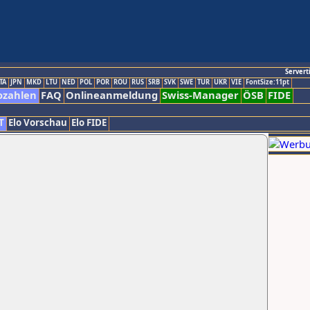
Servert
TA
JPN
MKD
LTU
NED
POL
POR
ROU
RUS
SRB
SVK
SWE
TUR
UKR
VIE
FontSize:11pt
ozahlen
FAQ
Onlineanmeldung
Swiss-Manager
ÖSB
FIDE
T
Elo Vorschau
Elo FIDE