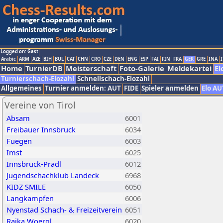
Logged on: Gast
Arabic
ARM
AZE
BIH
BUL
CAT
CHN
CRO
CZE
DEN
ENG
ESP
FAI
FIN
FRA
GER
GRE
INA
I
Home
TurnierDB
Meisterschaft
Foto-Galerie
Meldekartei
El
Turnierschach-Elozahl
Schnellschach-Elozahl
Allgemeines
Turnier anmelden: AUT
FIDE
Spieler anmelden
Elo AU
Vereine von Tirol
Absam
6001
Freibauer Innsbruck
6034
Fuegen
6003
Imst
6025
Innsbruck-Pradl
6012
Jugendschachklub Landeck
6968
KIDZ SMILE
6050
Langkampfen
6006
Nyenstad Schach- & Freizeitverein
6051
Raika Woergl
6020