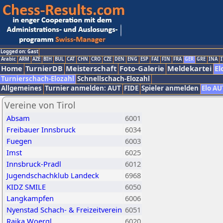
Logged on: Gast
Arabic
ARM
AZE
BIH
BUL
CAT
CHN
CRO
CZE
DEN
ENG
ESP
FAI
FIN
FRA
GER
GRE
INA
I
Home
TurnierDB
Meisterschaft
Foto-Galerie
Meldekartei
El
Turnierschach-Elozahl
Schnellschach-Elozahl
Allgemeines
Turnier anmelden: AUT
FIDE
Spieler anmelden
Elo AU
Vereine von Tirol
Absam
6001
Freibauer Innsbruck
6034
Fuegen
6003
Imst
6025
Innsbruck-Pradl
6012
Jugendschachklub Landeck
6968
KIDZ SMILE
6050
Langkampfen
6006
Nyenstad Schach- & Freizeitverein
6051
Raika Woergl
6020