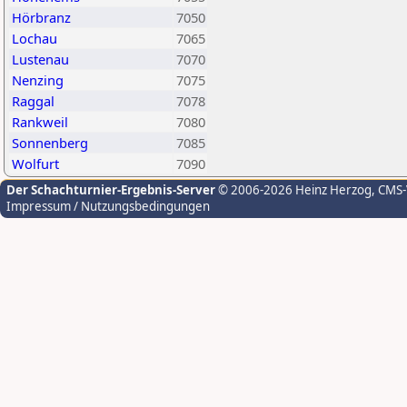
Hörbranz
7050
Lochau
7065
Lustenau
7070
Nenzing
7075
Raggal
7078
Rankweil
7080
Sonnenberg
7085
Wolfurt
7090
Der Schachturnier-Ergebnis-Server
© 2006-2026 Heinz Herzog
, CMS
Impressum / Nutzungsbedingungen