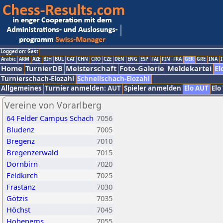
Logged on: Gast
Arabic
ARM
AZE
BIH
BUL
CAT
CHN
CRO
CZE
DEN
ENG
ESP
FAI
FIN
FRA
GER
GRE
INA
I
Home
TurnierDB
Meisterschaft
Foto-Galerie
Meldekartei
El
Turnierschach-Elozahl
Schnellschach-Elozahl
Allgemeines
Turnier anmelden: AUT
Spieler anmelden
Elo AUT
Elo
Vereine von Vorarlberg
64 Felder Campus Schach
7056
Bludenz
7005
Bregenz
7010
Bregenzerwald
7015
Dornbirn
7020
Feldkirch
7025
Frastanz
7030
Götzis
7035
Höchst
7045
Hohenems
7055